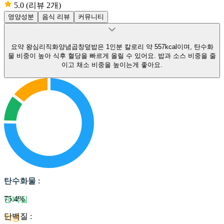
5.0
(리뷰 2개)
영양성분
음식 리뷰
커뮤니티
요약
왕심리직화양념곱창덮밥은 1인분 칼로리 약 557kcal이며, 탄수화
물 비중이 높아 식후 혈당을 빠르게 올릴 수 있어요.
밥과 소스 비중을 줄
이고 채소 비중을 높이는게 좋아요.
탄수화물
탄수화물
:
75.4
%
단백질
단백질
:
지방