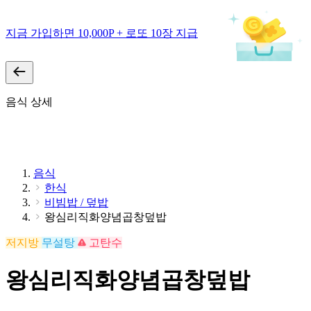
지금 가입하면 10,000P + 로또 10장 지급
음식 상세
음식
한식
비빔밥 / 덮밥
왕심리직화양념곱창덮밥
저지방
무설탕
고탄수
왕심리직화양념곱창덮밥