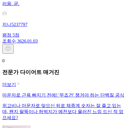
러움. 굳.
지니5237797
평점
5
점
조회수
36
26.01.03
0
전문가 다이어트 매거진
더보기
마운자로 근육 빠지기 전에! '무조건' 챙겨야 하는 단백질 공식
위고비나 마운자로 맞으신 뒤로 체중계 숫자는 잘 줄고 있는
데, 왠지 팔뚝이나 허벅지가 예전보다 물러진 느낌 드신 적 없
으세요?