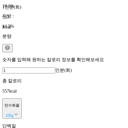
10.1
%
1인분(회)
지방
:
557
14.5
%
Kcal
분량
숫자를 입력해 원하는 칼로리 정보를 확인해보세요
인분(회)
총 칼로리
557
kcal
탄수화물
105
g
단백질