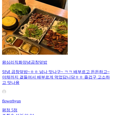
왕심리직화양념곱창덮밥
양념 곱창덮밥~ㅎㅎ 넘나 맛나구~ ㅋㅋ 배부르고 든든하고~
야채까지 곁들여서 배부르게 먹었답니당ㅎㅎ 즐겁구 고소하
고 맛나융
flowerhyun
평점
5
점