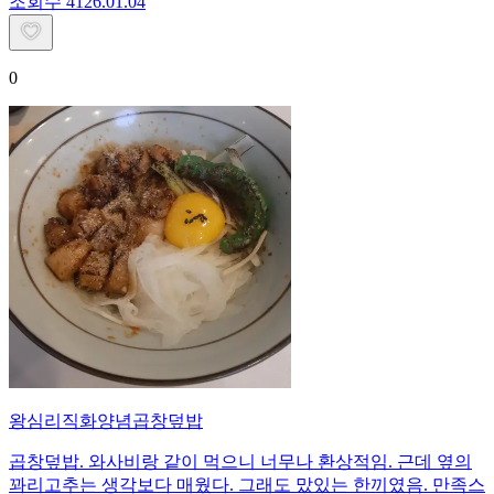
조회수
41
26.01.04
0
왕심리직화양념곱창덮밥
곱창덮밥. 와사비랑 같이 먹으니 너무나 환상적임. 근데 옆의
꽈리고추는 생각보다 매웠다. 그래도 맜있는 한끼였음. 만족스