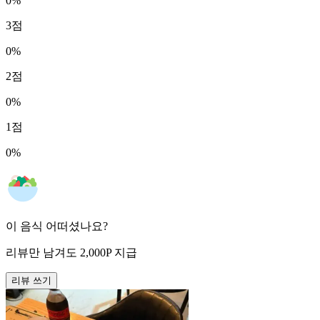
0
%
3
점
0
%
2
점
0
%
1
점
0
%
이 음식 어떠셨나요?
리뷰만 남겨도
2,000
P
지급
리뷰 쓰기