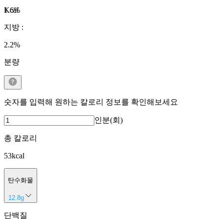
Kcal
1.6
%
지방
:
2.2
%
분량
숫자를 입력해 원하는 칼로리 정보를 확인해보세요
인분(회)
총 칼로리
53
kcal
탄수화물
12.8
g
단백질