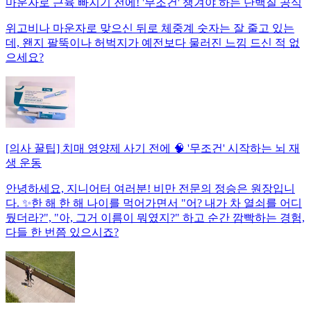
마운자로 근육 빠지기 전에! '무조건' 챙겨야 하는 단백질 공식
위고비나 마운자로 맞으신 뒤로 체중계 숫자는 잘 줄고 있는
데, 왠지 팔뚝이나 허벅지가 예전보다 물러진 느낌 드신 적 없
으세요?
[의사 꿀팁] 치매 영양제 사기 전에 🧠 '무조건' 시작하는 뇌 재
생 운동
안녕하세요, 지니어터 여러분! 비만 전문의 정승은 원장입니
다. ✨한 해 한 해 나이를 먹어가면서 "어? 내가 차 열쇠를 어디
뒀더라?", "아, 그거 이름이 뭐였지?" 하고 순간 깜빡하는 경험,
다들 한 번쯤 있으시죠?