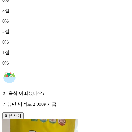
0
%
3
점
0
%
2
점
0
%
1
점
0
%
이 음식 어떠셨나요?
리뷰만 남겨도
2,000
P
지급
리뷰 쓰기