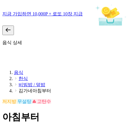
지금 가입하면 10,000P + 로또 10장 지급
음식 상세
음식
한식
비빔밥 / 덮밥
김가네아침부터
저지방
무설탕
고탄수
아침부터