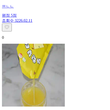
ㅉㄴㄴ
평점
5
점
조회수
32
26.02.11
0