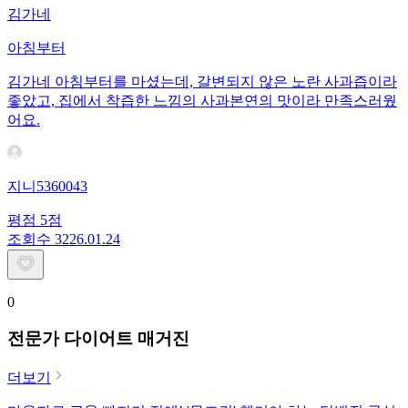
김가네
아침부터
김가네 아침부터를 마셨는데, 갈변되지 않은 노란 사과즙이라
좋았고, 집에서 착즙한 느낌의 사과본연의 맛이라 만족스러웠
어요.
지니5360043
평점
5
점
조회수
32
26.01.24
0
전문가 다이어트 매거진
더보기