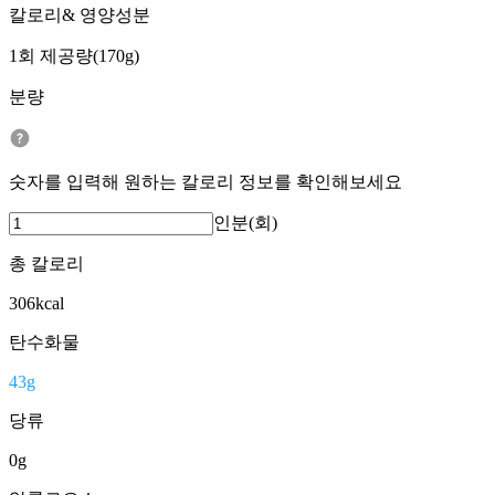
칼로리& 영양성분
1회 제공량(170g)
분량
숫자를 입력해 원하는 칼로리 정보를 확인해보세요
인분(회)
총 칼로리
306
kcal
탄수화물
43
g
당류
0
g