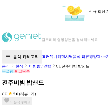
신규 회원 
칼로리와 영양성분을 검색해보세요
혈당 · 다이어트 음식 검색해보세요
음식 카테고리
홈
커뮤니티
헬시딜
음식 리뷰
영양제
NEW
음식 · 영양제 리뷰를 찾아보세요
음식
한식
비빔밥 / 덮밥
CU전주비빔 밥샌드
무설탕
고탄수
전주비빔 밥샌드
CU
5.0
(리뷰 1개)
이 음식 좋아요