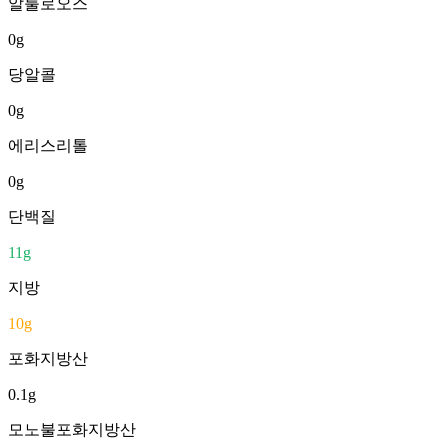
알룰로오스
0
g
당알콜
0
g
에리스리톨
0
g
단백질
11
g
지방
10
g
포화지방산
0.1
g
모노불포화지방산