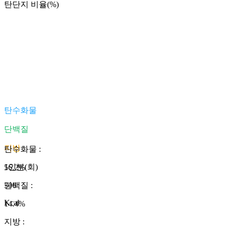
탄단지 비율(%)
탄수화물
단백질
지방
탄수화물
:
1인분(회)
56.2
%
306
단백질
:
Kcal
14.4
%
지방
: