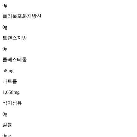
0
g
폴리불포화지방산
0
g
트랜스지방
0
g
콜레스테롤
58
mg
나트륨
1,058
mg
식이섬유
0
g
칼륨
0
mg