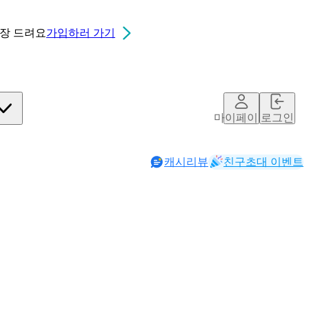
0장
드려요
가입하러 가기
마이페이지
로그인
캐시리뷰
친구초대 이벤트