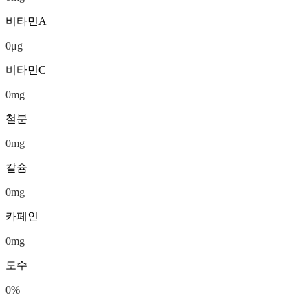
비타민A
0
μg
비타민C
0
mg
철분
0
mg
칼슘
0
mg
카페인
0
mg
도수
0
%