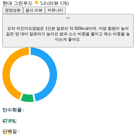
현대 그린푸드
5.0
(리뷰 1개)
영양성분
음식 리뷰
커뮤니티
요약
치킨마요덮밥은 1인분 칼로리 약 820kcal이며, 지방 함량이 높아
같은 양 대비 칼로리가 높아요
밥과 소스 비중을 줄이고 채소 비중을 높
이는게 좋아요.
탄수화물
탄수화물
:
47.1
%
단백질
단백질
:
지방