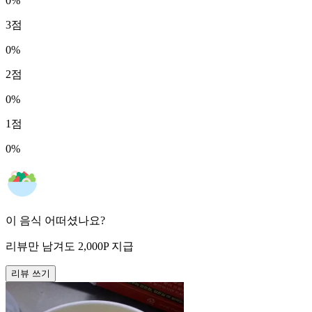
0
%
3
점
0
%
2
점
0
%
1
점
0
%
이 음식 어떠셨나요?
리뷰만 남겨도
2,000
P
지급
리뷰 쓰기