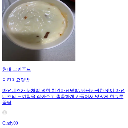
현대 그린푸드
치킨마요덮밥
마요네즈가 눈처럼 덮힌 치킨마요덮밥. 단짠단짠한 맛이 마요
네즈의 느끼함을 잡아주고 촉촉하게 만들어서 맛있게 한그릇
뚝딱
Cindy00