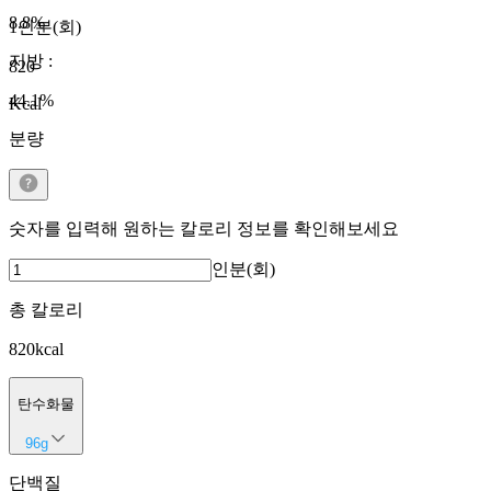
8.8
%
1인분(회)
지방
:
820
44.1
%
Kcal
분량
숫자를 입력해 원하는 칼로리 정보를 확인해보세요
인분(회)
총 칼로리
820
kcal
탄수화물
96
g
단백질