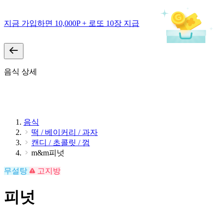
지금 가입하면 10,000P + 로또 10장 지급
음식 상세
음식
떡 / 베이커리 / 과자
캔디 / 초콜릿 / 껌
m&m피넛
무설탕
고지방
피넛