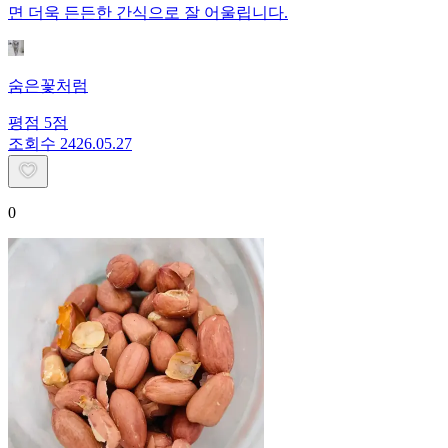
면 더욱 든든한 간식으로 잘 어울립니다.
숨은꽃처럼
평점
5
점
조회수
24
26.05.27
0