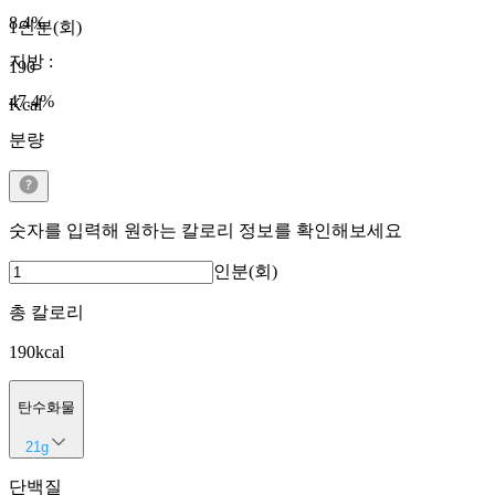
8.4
%
1인분(회)
지방
:
190
47.4
%
Kcal
분량
숫자를 입력해 원하는 칼로리 정보를 확인해보세요
인분(회)
총 칼로리
190
kcal
탄수화물
21
g
단백질