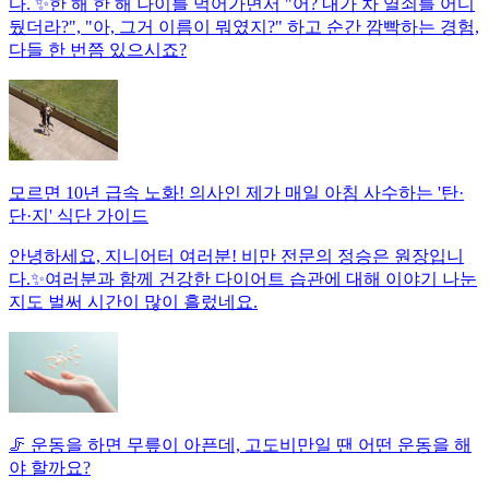
다. ✨한 해 한 해 나이를 먹어가면서 "어? 내가 차 열쇠를 어디
뒀더라?", "아, 그거 이름이 뭐였지?" 하고 순간 깜빡하는 경험,
다들 한 번쯤 있으시죠?
모르면 10년 급속 노화! 의사인 제가 매일 아침 사수하는 '탄·
단·지' 식단 가이드
안녕하세요, 지니어터 여러분! 비만 전문의 정승은 원장입니
다.✨여러분과 함께 건강한 다이어트 습관에 대해 이야기 나눈
지도 벌써 시간이 많이 흘렀네요.
🦵 운동을 하면 무릎이 아픈데, 고도비만일 땐 어떤 운동을 해
야 할까요?