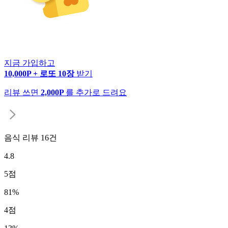
지금 가입하고
10,000P + 로또 10장
받기
리뷰 쓰면
2,000P
를 추가로 드려요
음식 리뷰
16
건
4.8
5
점
81
%
4
점