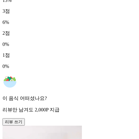
13
%
3
점
6
%
2
점
0
%
1
점
0
%
이 음식 어떠셨나요?
리뷰만 남겨도
2,000
P
지급
리뷰 쓰기