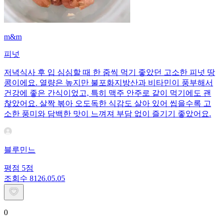
m&m
피넛
저녁식사 후 입 심심할 때 한 줌씩 먹기 좋았던 고소한 피넛 땅
콩이에요. 열량은 높지만 불포화지방산과 비타민이 풍부해서
건강에 좋은 간식이었고, 특히 맥주 안주로 같이 먹기에도 괜
찮았어요. 살짝 볶아 오도독한 식감도 살아 있어 씹을수록 고
소한 풍미와 담백한 맛이 느껴져 부담 없이 즐기기 좋았어요.
블루민느
평점
5
점
조회수
81
26.05.05
0