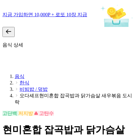
지금 가입하면 10,000P + 로또 10장 지급
음식 상세
음식
한식
비빔밥 / 덮밥
오다셰프현미혼합 잡곡밥과 닭가슴살 새우볶음 도시
락
고단백
저지방
고탄수
현미혼합 잡곡밥과 닭가슴살