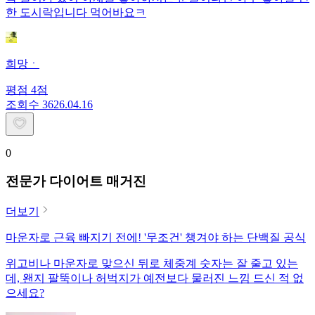
한 도시락입니다 먹어바요ㅋ
희망ㆍ
평점
4
점
조회수
36
26.04.16
0
전문가 다이어트 매거진
더보기
마운자로 근육 빠지기 전에! '무조건' 챙겨야 하는 단백질 공식
위고비나 마운자로 맞으신 뒤로 체중계 숫자는 잘 줄고 있는
데, 왠지 팔뚝이나 허벅지가 예전보다 물러진 느낌 드신 적 없
으세요?