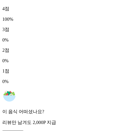
4
점
100
%
3
점
0
%
2
점
0
%
1
점
0
%
이 음식 어떠셨나요?
리뷰만 남겨도
2,000
P
지급