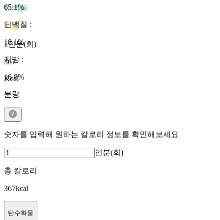
65.1
%
단백질
단백질
:
지방
18.1
%
1인분(회)
지방
:
367
16.8
%
Kcal
분량
숫자를 입력해 원하는 칼로리 정보를 확인해보세요
인분(회)
총 칼로리
367
kcal
탄수화물