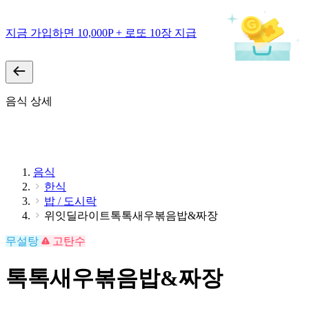
지금 가입하면 10,000P + 로또 10장 지급
음식 상세
음식
한식
밥 / 도시락
위잇딜라이트톡톡새우볶음밥&짜장
무설탕
고탄수
톡톡새우볶음밥&짜장