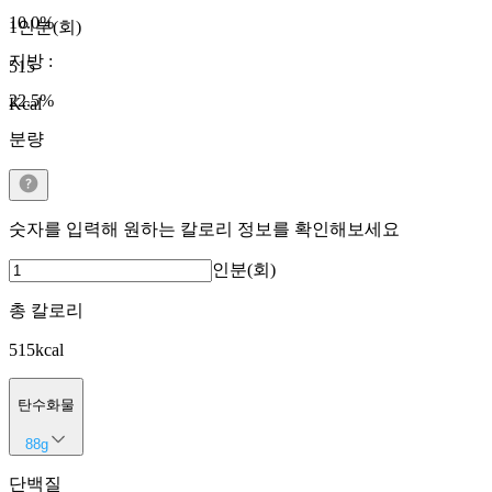
10.0
%
1인분(회)
지방
:
515
22.5
%
Kcal
분량
숫자를 입력해 원하는 칼로리 정보를 확인해보세요
인분(회)
총 칼로리
515
kcal
탄수화물
88
g
단백질