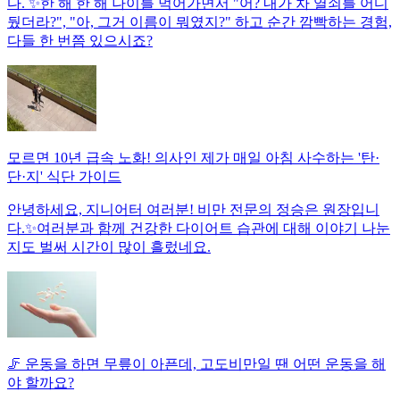
다. ✨한 해 한 해 나이를 먹어가면서 "어? 내가 차 열쇠를 어디
뒀더라?", "아, 그거 이름이 뭐였지?" 하고 순간 깜빡하는 경험,
다들 한 번쯤 있으시죠?
모르면 10년 급속 노화! 의사인 제가 매일 아침 사수하는 '탄·
단·지' 식단 가이드
안녕하세요, 지니어터 여러분! 비만 전문의 정승은 원장입니
다.✨여러분과 함께 건강한 다이어트 습관에 대해 이야기 나눈
지도 벌써 시간이 많이 흘렀네요.
🦵 운동을 하면 무릎이 아픈데, 고도비만일 땐 어떤 운동을 해
야 할까요?