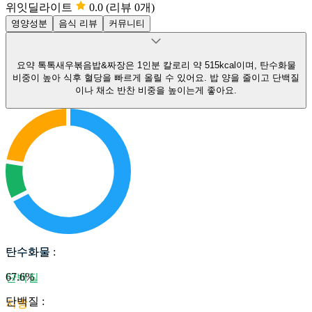
위잇딜라이트
0.0
(리뷰 0개)
영양성분
음식 리뷰
커뮤니티
요약
톡톡새우볶음밥&짜장은 1인분 칼로리 약 515kcal이며, 탄수화물
비중이 높아 식후 혈당을 빠르게 올릴 수 있어요.
밥 양을 줄이고 단백질
이나 채소 반찬 비중을 높이는게 좋아요.
탄수화물
탄수화물
:
67.6
%
단백질
단백질
:
지방