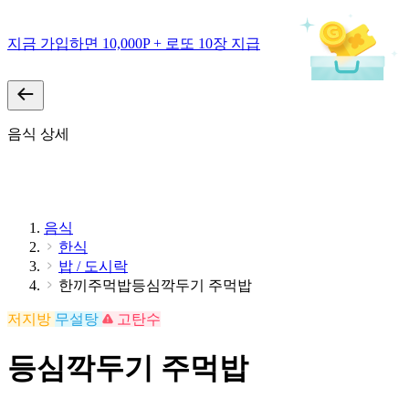
지금 가입하면 10,000P + 로또 10장 지급
음식 상세
음식
한식
밥 / 도시락
한끼주먹밥등심깍두기 주먹밥
저지방
무설탕
고탄수
등심깍두기 주먹밥