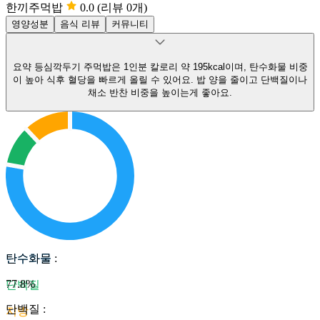
한끼주먹밥
0.0
(리뷰 0개)
영양성분
음식 리뷰
커뮤니티
요약
등심깍두기 주먹밥은 1인분 칼로리 약 195kcal이며, 탄수화물 비중
이 높아 식후 혈당을 빠르게 올릴 수 있어요.
밥 양을 줄이고 단백질이나
채소 반찬 비중을 높이는게 좋아요.
탄수화물
탄수화물
:
77.8
%
단백질
단백질
:
지방