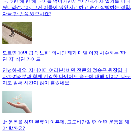
다. ✨한 해 한 해 나이를 먹어가면서 "어? 내가 차 열쇠를 어디
뒀더라?", "아, 그거 이름이 뭐였지?" 하고 순간 깜빡하는 경험,
다들 한 번쯤 있으시죠?
모르면 10년 급속 노화! 의사인 제가 매일 아침 사수하는 '탄·
단·지' 식단 가이드
안녕하세요, 지니어터 여러분! 비만 전문의 정승은 원장입니
다.✨여러분과 함께 건강한 다이어트 습관에 대해 이야기 나눈
지도 벌써 시간이 많이 흘렀네요.
🦵 운동을 하면 무릎이 아픈데, 고도비만일 땐 어떤 운동을 해
야 할까요?