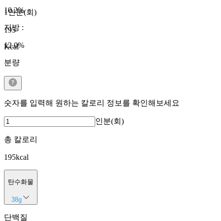
10.2
%
1인분(회)
지방
:
195
12.0
%
Kcal
분량
숫자를 입력해 원하는 칼로리 정보를 확인해보세요
인분(회)
총 칼로리
195
kcal
탄수화물
38
g
단백질