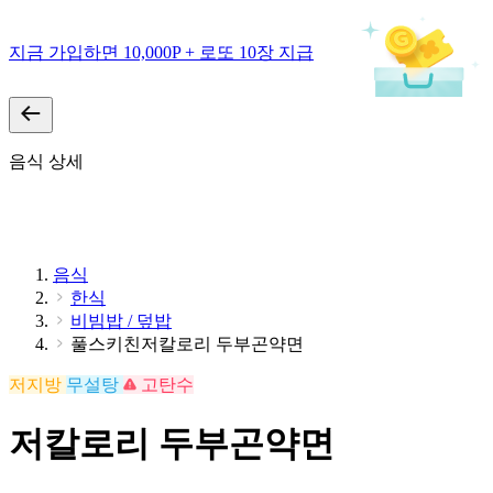
지금 가입하면 10,000P + 로또 10장 지급
음식 상세
음식
한식
비빔밥 / 덮밥
풀스키친저칼로리 두부곤약면
저지방
무설탕
고탄수
저칼로리 두부곤약면