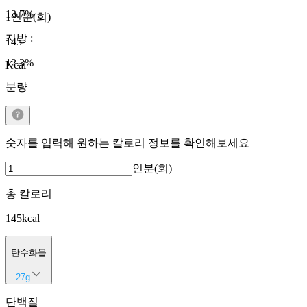
13.7
%
1인분(회)
지방
:
145
12.3
%
Kcal
분량
숫자를 입력해 원하는 칼로리 정보를 확인해보세요
인분(회)
총 칼로리
145
kcal
탄수화물
27
g
단백질