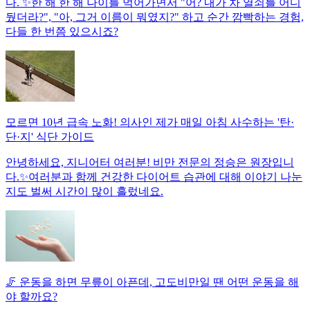
다. ✨한 해 한 해 나이를 먹어가면서 "어? 내가 차 열쇠를 어디
뒀더라?", "아, 그거 이름이 뭐였지?" 하고 순간 깜빡하는 경험,
다들 한 번쯤 있으시죠?
모르면 10년 급속 노화! 의사인 제가 매일 아침 사수하는 '탄·
단·지' 식단 가이드
안녕하세요, 지니어터 여러분! 비만 전문의 정승은 원장입니
다.✨여러분과 함께 건강한 다이어트 습관에 대해 이야기 나눈
지도 벌써 시간이 많이 흘렀네요.
🦵 운동을 하면 무릎이 아픈데, 고도비만일 땐 어떤 운동을 해
야 할까요?