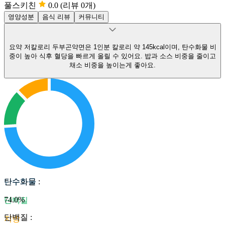
풀스키친
0.0
(리뷰 0개)
영양성분
음식 리뷰
커뮤니티
요약
저칼로리 두부곤약면은 1인분 칼로리 약 145kcal이며, 탄수화물 비
중이 높아 식후 혈당을 빠르게 올릴 수 있어요.
밥과 소스 비중을 줄이고
채소 비중을 높이는게 좋아요.
탄수화물
탄수화물
:
74.0
%
단백질
단백질
:
지방