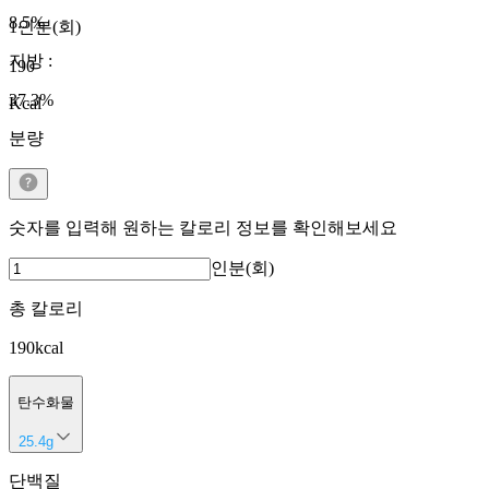
8.5
%
1인분(회)
지방
:
190
37.3
%
Kcal
분량
숫자를 입력해 원하는 칼로리 정보를 확인해보세요
인분(회)
총 칼로리
190
kcal
탄수화물
25.4
g
단백질