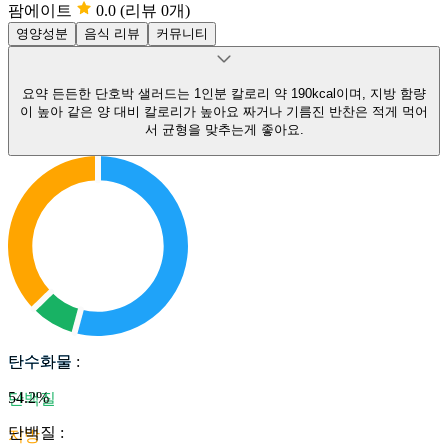
팜에이트
0.0
(리뷰 0개)
영양성분
음식 리뷰
커뮤니티
요약
든든한 단호박 샐러드는 1인분 칼로리 약 190kcal이며, 지방 함량
이 높아 같은 양 대비 칼로리가 높아요
짜거나 기름진 반찬은 적게 먹어
서 균형을 맞추는게 좋아요.
탄수화물
탄수화물
:
54.2
%
단백질
단백질
:
지방