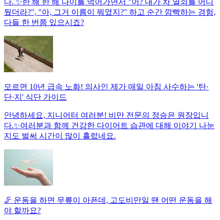
다. ✨한 해 한 해 나이를 먹어가면서 "어? 내가 차 열쇠를 어디
뒀더라?", "아, 그거 이름이 뭐였지?" 하고 순간 깜빡하는 경험,
다들 한 번쯤 있으시죠?
모르면 10년 급속 노화! 의사인 제가 매일 아침 사수하는 '탄·
단·지' 식단 가이드
안녕하세요, 지니어터 여러분! 비만 전문의 정승은 원장입니
다.✨여러분과 함께 건강한 다이어트 습관에 대해 이야기 나눈
지도 벌써 시간이 많이 흘렀네요.
🦵 운동을 하면 무릎이 아픈데, 고도비만일 땐 어떤 운동을 해
야 할까요?