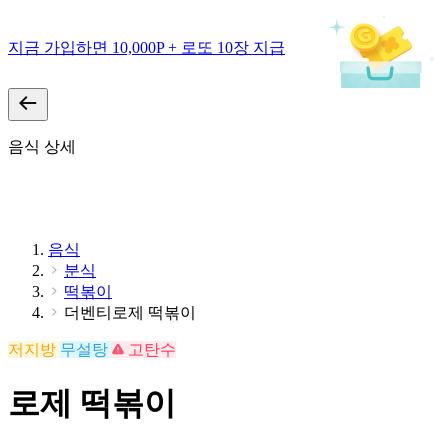
지금 가입하면 10,000P + 로또 10장 지급
음식 상세
음식
분식
떡볶이
더벤티로제 떡볶이
저지방
무설탕
고탄수
로제 떡볶이