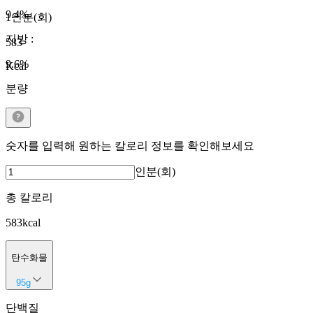
9.4
%
1인분(회)
지방
:
583
9.6
%
Kcal
분량
숫자를 입력해 원하는 칼로리 정보를 확인해보세요
인분(회)
총 칼로리
583
kcal
탄수화물
95
g
단백질