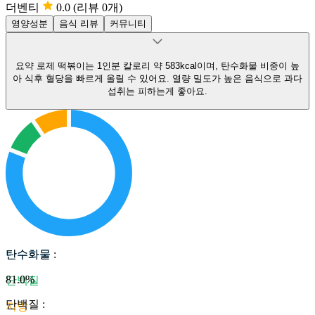
더벤티
0.0
(리뷰 0개)
영양성분
음식 리뷰
커뮤니티
요약
로제 떡볶이는 1인분 칼로리 약 583kcal이며, 탄수화물 비중이 높
아 식후 혈당을 빠르게 올릴 수 있어요.
열량 밀도가 높은 음식으로 과다
섭취는 피하는게 좋아요.
탄수화물
탄수화물
:
81.0
%
단백질
단백질
:
지방