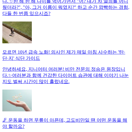
다. ✨한 해 한 해 나이를 먹어가면서 "어? 내가 차 열쇠를 어디
뒀더라?", "아, 그거 이름이 뭐였지?" 하고 순간 깜빡하는 경험,
다들 한 번쯤 있으시죠?
모르면 10년 급속 노화! 의사인 제가 매일 아침 사수하는 '탄·
단·지' 식단 가이드
안녕하세요, 지니어터 여러분! 비만 전문의 정승은 원장입니
다.✨여러분과 함께 건강한 다이어트 습관에 대해 이야기 나눈
지도 벌써 시간이 많이 흘렀네요.
🦵 운동을 하면 무릎이 아픈데, 고도비만일 땐 어떤 운동을 해
야 할까요?