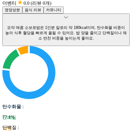
더벤티
0.0
(리뷰 0개)
영양성분
음식 리뷰
커뮤니티
요약
매콤 소보로밥은 1인분 칼로리 약 180kcal이며, 탄수화물 비중이
높아 식후 혈당을 빠르게 올릴 수 있어요.
밥 양을 줄이고 단백질이나 채
소 반찬 비중을 높이는게 좋아요.
탄수화물
탄수화물
:
77.1
%
단백질
단백질
:
지방