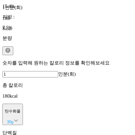
15.4
%
1인분(회)
지방
:
180
7.5
%
Kcal
분량
숫자를 입력해 원하는 칼로리 정보를 확인해보세요
인분(회)
총 칼로리
180
kcal
탄수화물
30
g
단백질