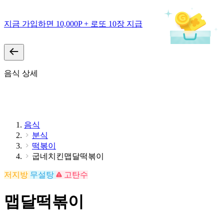
지금 가입하면 10,000P + 로또 10장 지급
음식 상세
음식
분식
떡볶이
굽네치킨맵달떡볶이
저지방
무설탕
고탄수
맵달떡볶이