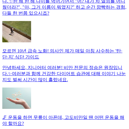
다. ✨한 해 한 해 나이를 먹어가면서 "어? 내가 차 열쇠를 어디
뒀더라?", "아, 그거 이름이 뭐였지?" 하고 순간 깜빡하는 경험,
다들 한 번쯤 있으시죠?
모르면 10년 급속 노화! 의사인 제가 매일 아침 사수하는 '탄·
단·지' 식단 가이드
안녕하세요, 지니어터 여러분! 비만 전문의 정승은 원장입니
다.✨여러분과 함께 건강한 다이어트 습관에 대해 이야기 나눈
지도 벌써 시간이 많이 흘렀네요.
🦵 운동을 하면 무릎이 아픈데, 고도비만일 땐 어떤 운동을 해
야 할까요?