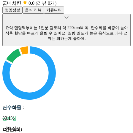
굽네치킨
0.0
(리뷰 0개)
영양성분
음식 리뷰
커뮤니티
요약
맵달떡볶이는 1인분 칼로리 약 220kcal이며, 탄수화물 비중이 높아
식후 혈당을 빠르게 올릴 수 있어요.
열량 밀도가 높은 음식으로 과다 섭
취는 피하는게 좋아요.
탄수화물
탄수화물
:
83.1
%
단백질
단백질
:
1인분(회)