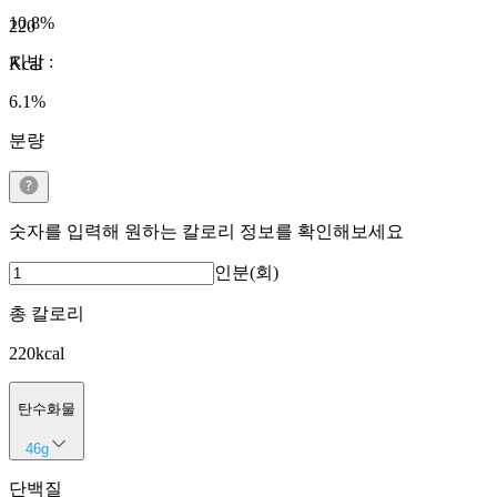
10.8
%
220
지방
:
Kcal
6.1
%
분량
숫자를 입력해 원하는 칼로리 정보를 확인해보세요
인분(회)
총 칼로리
220
kcal
탄수화물
46
g
단백질