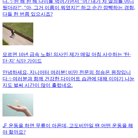
다. ✨한 해 한 해 나이를 먹어가면서 "어? 내가 차 열쇠를 어디
뒀더라?", "아, 그거 이름이 뭐였지?" 하고 순간 깜빡하는 경험,
다들 한 번쯤 있으시죠?
모르면 10년 급속 노화! 의사인 제가 매일 아침 사수하는 '탄·
단·지' 식단 가이드
안녕하세요, 지니어터 여러분! 비만 전문의 정승은 원장입니
다.✨여러분과 함께 건강한 다이어트 습관에 대해 이야기 나눈
지도 벌써 시간이 많이 흘렀네요.
🦵 운동을 하면 무릎이 아픈데, 고도비만일 땐 어떤 운동을 해
야 할까요?