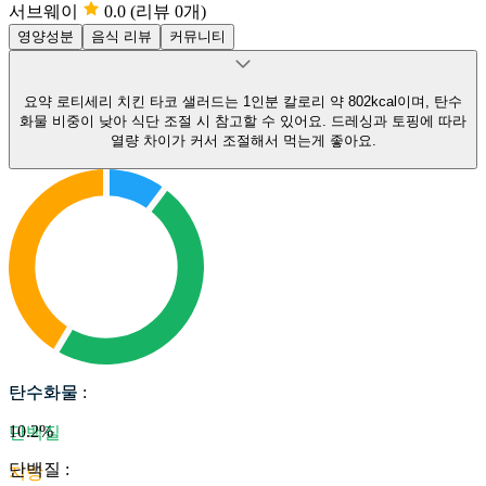
서브웨이
0.0
(리뷰 0개)
영양성분
음식 리뷰
커뮤니티
요약
로티세리 치킨 타코 샐러드는 1인분 칼로리 약 802kcal이며, 탄수
화물 비중이 낮아 식단 조절 시 참고할 수 있어요.
드레싱과 토핑에 따라
열량 차이가 커서 조절해서 먹는게 좋아요.
탄수화물
탄수화물
:
10.2
%
단백질
단백질
:
지방