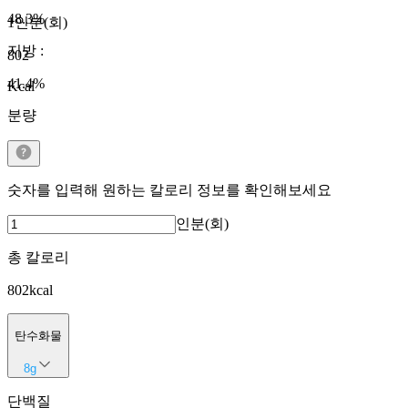
48.3
%
1인분(회)
지방
:
802
41.4
%
Kcal
분량
숫자를 입력해 원하는 칼로리 정보를 확인해보세요
인분(회)
총 칼로리
802
kcal
탄수화물
8
g
단백질