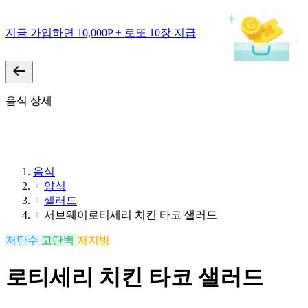
지금 가입하면 10,000P + 로또 10장 지급
음식 상세
음식
양식
샐러드
서브웨이로티세리 치킨 타코 샐러드
저탄수
고단백
저지방
로티세리 치킨 타코 샐러드