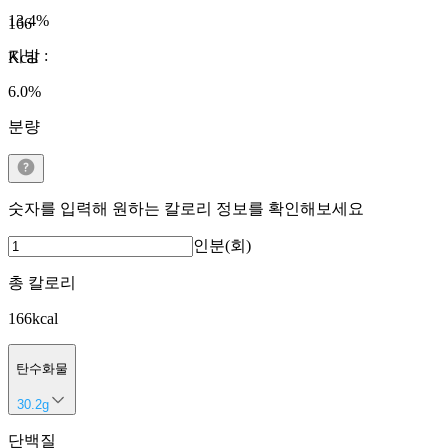
13.4
%
166
지방
:
Kcal
6.0
%
분량
숫자를 입력해 원하는 칼로리 정보를 확인해보세요
인분(회)
총 칼로리
166
kcal
탄수화물
30.2
g
단백질