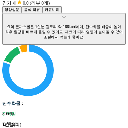
김가네
0.0
(리뷰 0개)
영양성분
음식 리뷰
커뮤니티
요약
돈까스롤은 1인분 칼로리 약 166kcal이며, 탄수화물 비중이 높아
식후 혈당을 빠르게 올릴 수 있어요.
재료에 따라 열량이 높아질 수 있어
조절해서 먹는게 좋아요.
탄수화물
탄수화물
:
80.6
%
단백질
단백질
:
1인분(회)