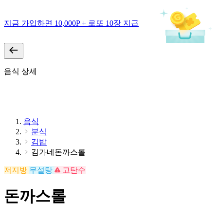
지금 가입하면 10,000P + 로또 10장 지급
음식 상세
음식
분식
김밥
김가네돈까스롤
저지방
무설탕
고탄수
돈까스롤