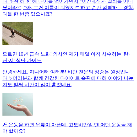
다. ✨한 해 한 해 나이를 먹어가면서 "어? 내가 차 열쇠를 어디
뒀더라?", "아, 그거 이름이 뭐였지?" 하고 순간 깜빡하는 경험,
다들 한 번쯤 있으시죠?
모르면 10년 급속 노화! 의사인 제가 매일 아침 사수하는 '탄·
단·지' 식단 가이드
안녕하세요, 지니어터 여러분! 비만 전문의 정승은 원장입니
다.✨여러분과 함께 건강한 다이어트 습관에 대해 이야기 나눈
지도 벌써 시간이 많이 흘렀네요.
🦵 운동을 하면 무릎이 아픈데, 고도비만일 땐 어떤 운동을 해
야 할까요?