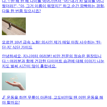
다. ✨한 해 한 해 나이를 먹어가면서 "어? 내가 차 열쇠를 어디
뒀더라?", "아, 그거 이름이 뭐였지?" 하고 순간 깜빡하는 경험,
다들 한 번쯤 있으시죠?
모르면 10년 급속 노화! 의사인 제가 매일 아침 사수하는 '탄·
단·지' 식단 가이드
안녕하세요, 지니어터 여러분! 비만 전문의 정승은 원장입니
다.✨여러분과 함께 건강한 다이어트 습관에 대해 이야기 나눈
지도 벌써 시간이 많이 흘렀네요.
🦵 운동을 하면 무릎이 아픈데, 고도비만일 땐 어떤 운동을 해
야 할까요?