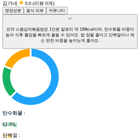
김가네
0.0
(리뷰 0개)
영양성분
음식 리뷰
커뮤니티
요약
스팸김치볶음밥은 1인분 칼로리 약 199kcal이며, 탄수화물 비중이
높아 식후 혈당을 빠르게 올릴 수 있어요.
밥 양을 줄이고 단백질이나 채
소 반찬 비중을 높이는게 좋아요.
탄수화물
탄수화물
:
62.3
%
단백질
단백질
:
지방