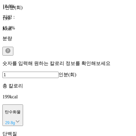
18.8
%
1인분(회)
지방
:
199
18.8
%
Kcal
분량
숫자를 입력해 원하는 칼로리 정보를 확인해보세요
인분(회)
총 칼로리
199
kcal
탄수화물
29.8
g
단백질