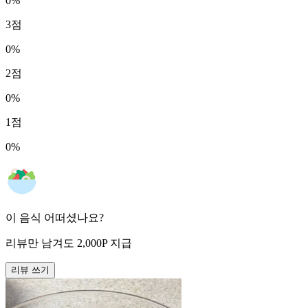
0
%
3
점
0
%
2
점
0
%
1
점
0
%
이 음식 어떠셨나요?
리뷰만 남겨도
2,000
P
지급
리뷰 쓰기