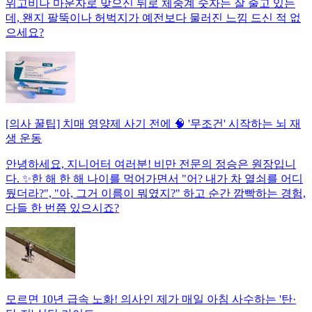
위고비나 마운자로 맞으신 뒤로 체중계 숫자는 잘 줄고 있는
데, 왠지 팔뚝이나 허벅지가 예전보다 물러진 느낌 드신 적 없
으세요?
[의사 꿀팁] 치매 영양제 사기 전에 🧠 '무조건' 시작하는 뇌 재
생 운동
안녕하세요, 지니어터 여러분! 비만 전문의 정승은 원장입니
다. ✨한 해 한 해 나이를 먹어가면서 "어? 내가 차 열쇠를 어디
뒀더라?", "아, 그거 이름이 뭐였지?" 하고 순간 깜빡하는 경험,
다들 한 번쯤 있으시죠?
모르면 10년 급속 노화! 의사인 제가 매일 아침 사수하는 '탄·