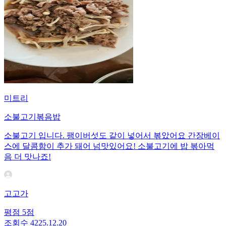
미트리
소불고기볶음밥
소불고기 입니다. 팽이버섯도 같이 넣어서 볶았어요 간장베이
스에 달콤함이 추가 돼어 넘맛있어요! 소불고기에 밥 볶아먹
음 더 맛나죠!
고고가
평점
5
점
조회수
42
25.12.20