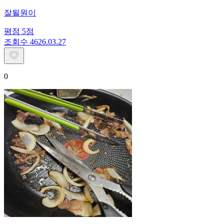
잘될원이
평점
5
점
조회수
46
26.03.27
0