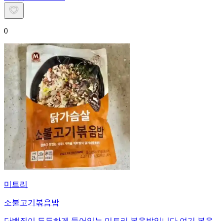
0
미트리
소불고기볶음밥
단백질이 든든하게 들어있는 미트리 볶음밥입니다 여기 볶음