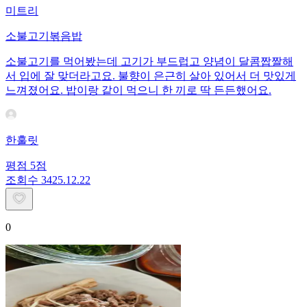
미트리
소불고기볶음밥
소불고기를 먹어봤는데 고기가 부드럽고 양념이 달콤짭짤해
서 입에 잘 맞더라고요. 불향이 은근히 살아 있어서 더 맛있게
느껴졌어요. 밥이랑 같이 먹으니 한 끼로 딱 든든했어요.
한훌릿
평점
5
점
조회수
34
25.12.22
0