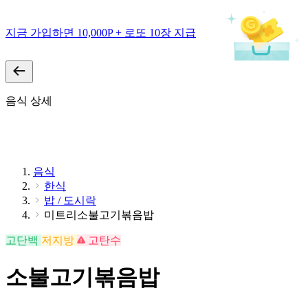
지금 가입하면 10,000P + 로또 10장 지급
음식 상세
음식
한식
밥 / 도시락
미트리소불고기볶음밥
고단백
저지방
고탄수
소불고기볶음밥