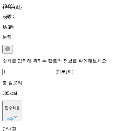
23.9
%
1인분(회)
지방
:
385
11.7
%
Kcal
분량
숫자를 입력해 원하는 칼로리 정보를 확인해보세요
인분(회)
총 칼로리
385
kcal
탄수화물
62
g
단백질