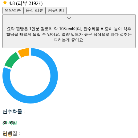
4.8
(리뷰 219개)
영양성분
음식 리뷰
커뮤니티
요약
찐빵은 1인분 칼로리 약 108kcal이며, 탄수화물 비중이 높아 식후
혈당을 빠르게 올릴 수 있어요.
열량 밀도가 높은 음식으로 과다 섭취는
피하는게 좋아요.
탄수화물
탄수화물
:
80.5
%
단백질
단백질
:
지방