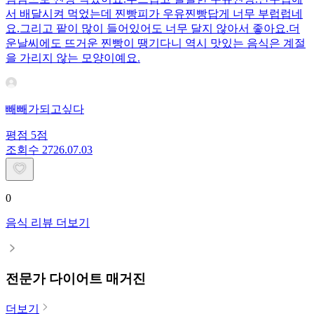
서 배달시켜 먹었는데 찐빵피가 우유찐빵답게 너무 부럽럽네
요.그리고 팥이 많이 들어있어도 너무 달지 않아서 좋아요.더
운날씨에도 뜨거운 찐빵이 땡기다니 역시 맛있는 음식은 계절
을 가리지 않는 모양이예요.
빼빼가되고싶다
평점
5
점
조회수
27
26.07.03
0
음식 리뷰 더보기
전문가 다이어트 매거진
더보기