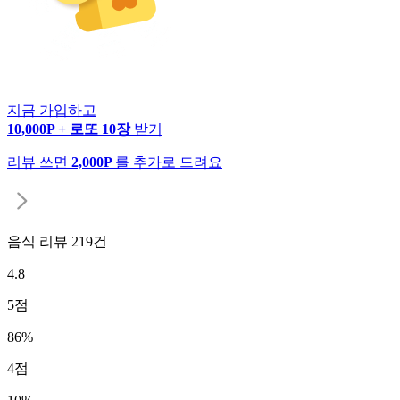
지금 가입하고
10,000P + 로또 10장
받기
리뷰 쓰면
2,000P
를 추가로 드려요
음식 리뷰
219
건
4.8
5
점
86
%
4
점