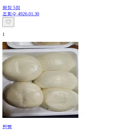
평점
5
점
조회수
49
26.01.30
1
찐빵