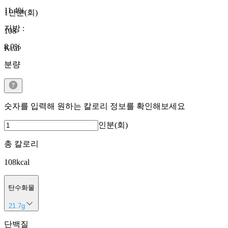
11.4
%
1인분(회)
지방
:
108
8.0
%
Kcal
분량
숫자를 입력해 원하는 칼로리 정보를 확인해보세요
인분(회)
총 칼로리
108
kcal
탄수화물
21.7
g
단백질