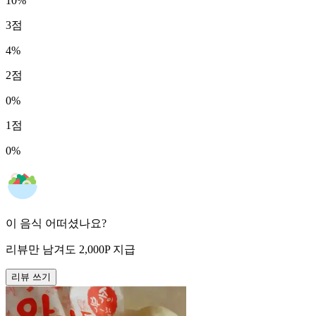
10
%
3
점
4
%
2
점
0
%
1
점
0
%
이 음식 어떠셨나요?
리뷰만 남겨도
2,000
P
지급
리뷰 쓰기