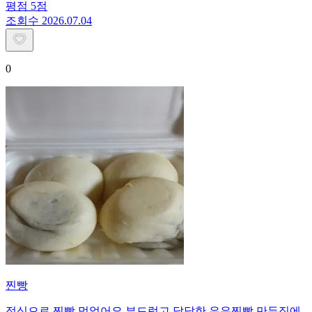
평점
5
점
조회수
20
26.07.04
0
찐빵
점심으로 찐빵 먹었어요.부드럽고 달달한 우유찐빵.만두집에