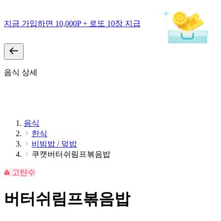
지금 가입하면 10,000P + 로또 10장 지급
음식 상세
음식
한식
비빔밥 / 덮밥
쿠캣버터쉬림프볶음밥
고탄수
버터쉬림프볶음밥