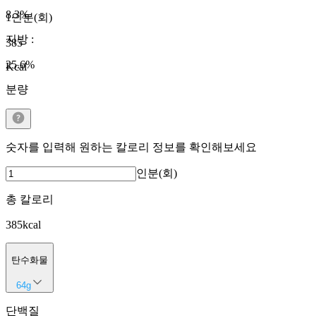
8.3
%
1인분(회)
지방
:
385
25.6
%
Kcal
분량
숫자를 입력해 원하는 칼로리 정보를 확인해보세요
인분(회)
총 칼로리
385
kcal
탄수화물
64
g
단백질