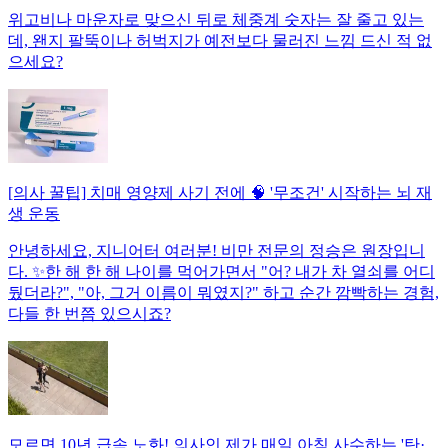
위고비나 마운자로 맞으신 뒤로 체중계 숫자는 잘 줄고 있는
데, 왠지 팔뚝이나 허벅지가 예전보다 물러진 느낌 드신 적 없
으세요?
[의사 꿀팁] 치매 영양제 사기 전에 🧠 '무조건' 시작하는 뇌 재
생 운동
안녕하세요, 지니어터 여러분! 비만 전문의 정승은 원장입니
다. ✨한 해 한 해 나이를 먹어가면서 "어? 내가 차 열쇠를 어디
뒀더라?", "아, 그거 이름이 뭐였지?" 하고 순간 깜빡하는 경험,
다들 한 번쯤 있으시죠?
모르면 10년 급속 노화! 의사인 제가 매일 아침 사수하는 '탄·