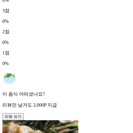
0
%
3
점
0
%
2
점
0
%
1
점
0
%
이 음식 어떠셨나요?
리뷰만 남겨도
2,000
P
지급
리뷰 쓰기