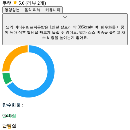
쿠캣
5.0
(리뷰 2개)
영양성분
음식 리뷰
커뮤니티
요약
버터쉬림프볶음밥은 1인분 칼로리 약 385kcal이며, 탄수화물 비중
이 높아 식후 혈당을 빠르게 올릴 수 있어요.
밥과 소스 비중을 줄이고 채
소 비중을 높이는게 좋아요.
탄수화물
탄수화물
:
66.1
%
단백질
단백질
:
지방