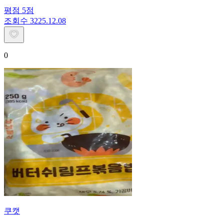
평점
5
점
조회수
32
25.12.08
0
쿠캣