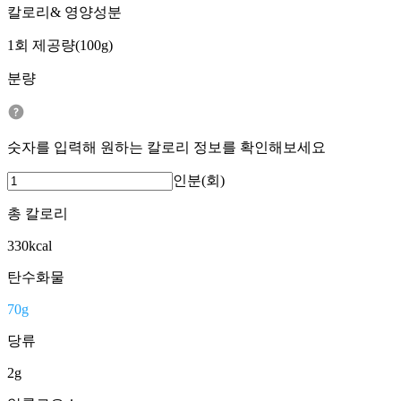
칼로리& 영양성분
1회 제공량(100g)
분량
숫자를 입력해 원하는 칼로리 정보를 확인해보세요
인분(회)
총 칼로리
330
kcal
탄수화물
70
g
당류
2
g