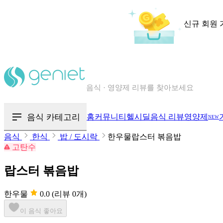
신규 회원 
칼로리와 영양성분을 검색해보세요
혈당 · 다이어트 음식 검색해보세요
음식 카테고리
홈
커뮤니티
헬시딜
음식 리뷰
영양제
NEW
음식 · 영양제 리뷰를 찾아보세요
음식
한식
밥 / 도시락
한우물랍스터 볶음밥
고탄수
랍스터 볶음밥
한우물
0.0
(리뷰 0개)
이 음식 좋아요