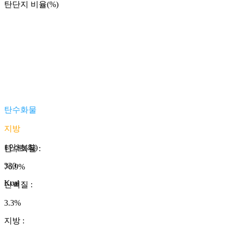
탄단지 비율(%)
탄수화물
지방
1인분(회)
탄수화물
:
330
76.9
%
Kcal
단백질
:
3.3
%
지방
: