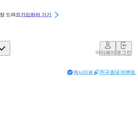
0장
드려요
가입하러 가기
마이페이지
로그인
캐시리뷰
친구초대 이벤트