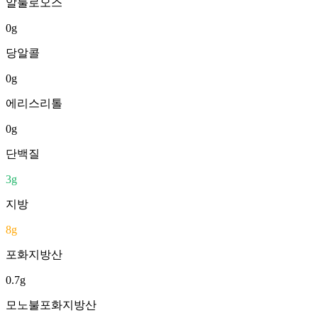
알룰로오스
0
g
당알콜
0
g
에리스리톨
0
g
단백질
3
g
지방
8
g
포화지방산
0.7
g
모노불포화지방산