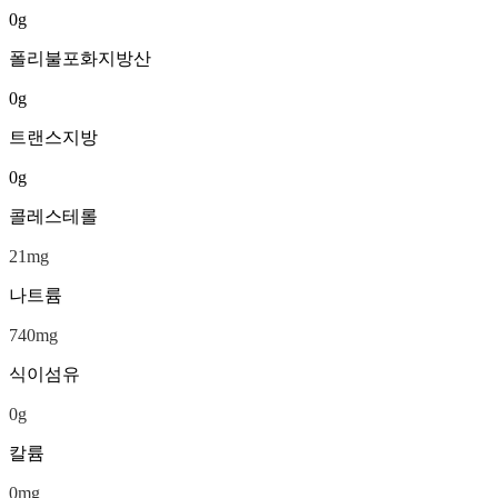
0
g
폴리불포화지방산
0
g
트랜스지방
0
g
콜레스테롤
21
mg
나트륨
740
mg
식이섬유
0
g
칼륨
0
mg