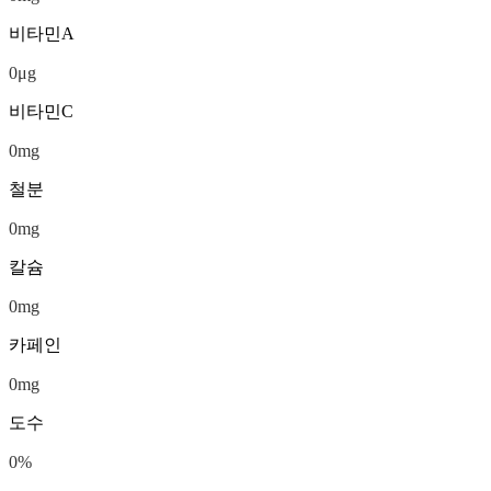
비타민A
0
μg
비타민C
0
mg
철분
0
mg
칼슘
0
mg
카페인
0
mg
도수
0
%