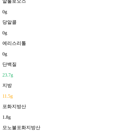
알룰로오스
0
g
당알콜
0
g
에리스리톨
0
g
단백질
23.7
g
지방
11.5
g
포화지방산
1.8
g
모노불포화지방산