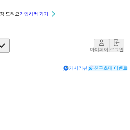
0장
드려요
가입하러 가기
마이페이지
로그인
캐시리뷰
친구초대 이벤트