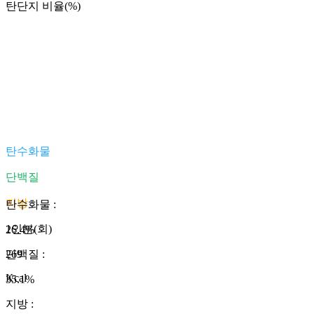
탄단지 비율(%)
탄수화물
단백질
지방
탄수화물
:
1인분(회)
26.4
%
269
단백질
:
Kcal
35.1
%
지방
: