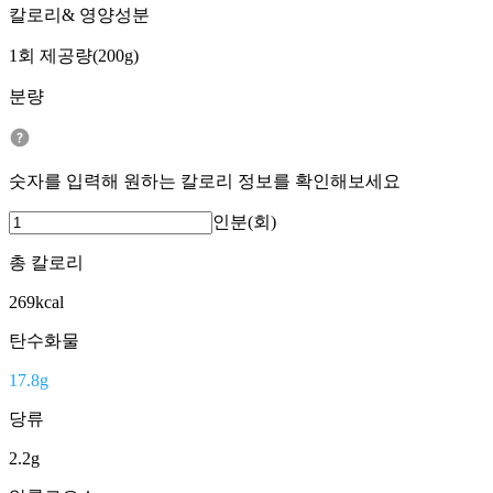
칼로리& 영양성분
1회 제공량(200g)
분량
숫자를 입력해 원하는 칼로리 정보를 확인해보세요
인분(회)
총 칼로리
269
kcal
탄수화물
17.8
g
당류
2.2
g