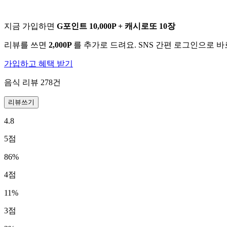
지금 가입하면
G포인트 10,000P + 캐시로또 10장
리뷰를 쓰면
2,000P
를 추가로 드려요. SNS 간편 로그인으로 
가입하고 혜택 받기
음식 리뷰
278
건
리뷰쓰기
4.8
5
점
86
%
4
점
11
%
3
점