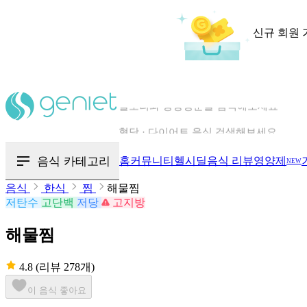
신규 회원 
칼로리와 영양성분을 검색해보세요
혈당 · 다이어트 음식 검색해보세요
음식 카테고리
홈
커뮤니티
헬시딜
음식 리뷰
영양제
NEW
음식 · 영양제 리뷰를 찾아보세요
음식
한식
찜
해물찜
저탄수
고단백
저당
고지방
해물찜
4.8
(리뷰 278개)
이 음식 좋아요