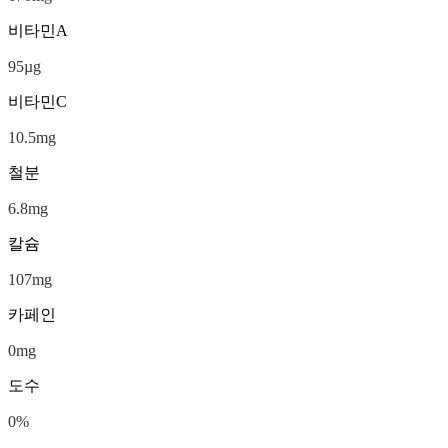
비타민A
95
µg
비타민C
10.5
mg
철분
6.8
mg
칼슘
107
mg
카페인
0
mg
도수
0
%