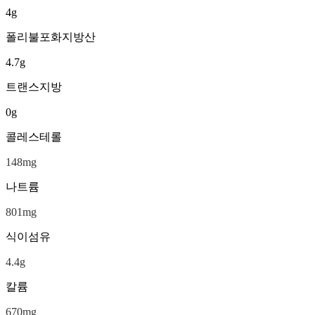
4
g
폴리불포화지방산
4.7
g
트랜스지방
0
g
콜레스테롤
148
mg
나트륨
801
mg
식이섬유
4.4
g
칼륨
670
mg