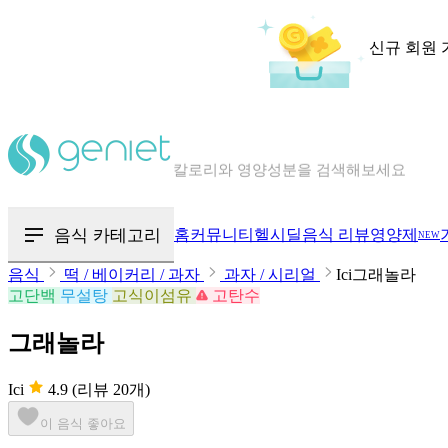
신규 회원 
칼로리와 영양성분을 검색해보세요
혈당 · 다이어트 음식 검색해보세요
음식 카테고리
홈
커뮤니티
헬시딜
음식 리뷰
영양제
NEW
음식 · 영양제 리뷰를 찾아보세요
음식
떡 / 베이커리 / 과자
과자 / 시리얼
Ici그래놀라
고단백
무설탕
고식이섬유
고탄수
그래놀라
Ici
4.9
(리뷰 20개)
이 음식 좋아요