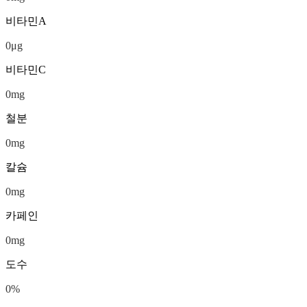
비타민A
0
μg
비타민C
0
mg
철분
0
mg
칼슘
0
mg
카페인
0
mg
도수
0
%