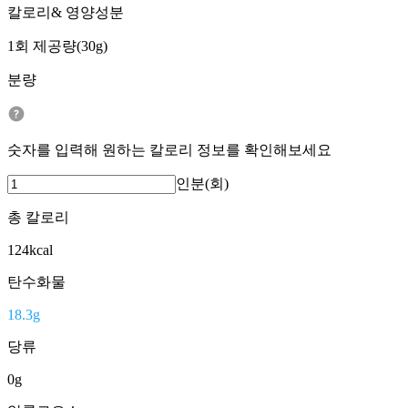
칼로리& 영양성분
1회 제공량(30g)
분량
숫자를 입력해 원하는 칼로리 정보를 확인해보세요
인분(회)
총 칼로리
124
kcal
탄수화물
18.3
g
당류
0
g