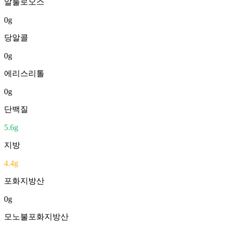
알룰로오스
0
g
당알콜
0
g
에리스리톨
0
g
단백질
5.6
g
지방
4.4
g
포화지방산
0
g
모노불포화지방산