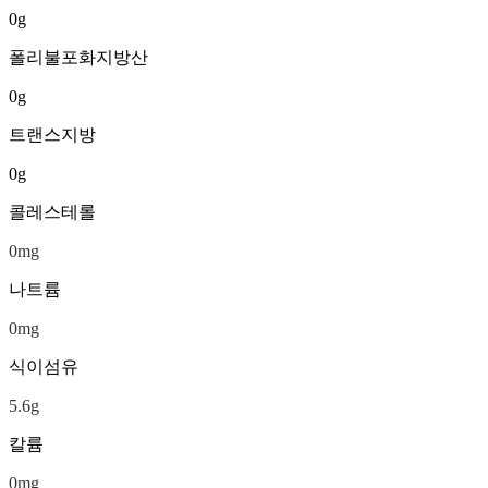
0
g
폴리불포화지방산
0
g
트랜스지방
0
g
콜레스테롤
0
mg
나트륨
0
mg
식이섬유
5.6
g
칼륨
0
mg