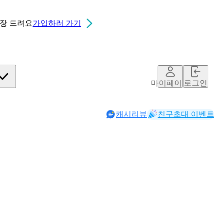
0장
드려요
가입하러 가기
마이페이지
로그인
캐시리뷰
친구초대 이벤트