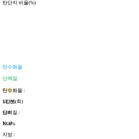
탄단지 비율(%)
탄수화물
단백질
지방
탄수화물
:
1인분(회)
54.1
%
124
단백질
:
Kcal
16.6
%
지방
: