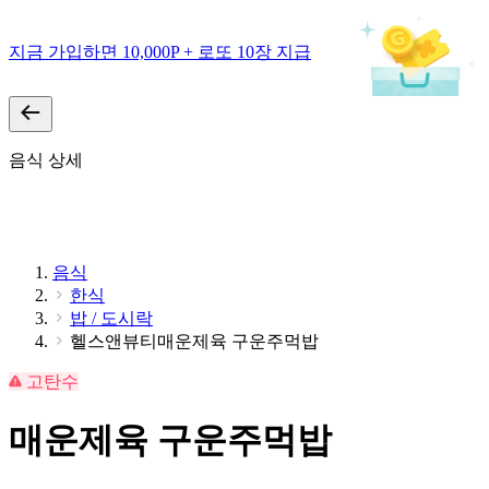
지금 가입하면 10,000P + 로또 10장 지급
음식 상세
음식
한식
밥 / 도시락
헬스앤뷰티매운제육 구운주먹밥
고탄수
매운제육 구운주먹밥