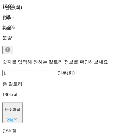
16.9
%
1인분(회)
지방
:
190
21.9
%
Kcal
분량
숫자를 입력해 원하는 칼로리 정보를 확인해보세요
인분(회)
총 칼로리
190
kcal
탄수화물
29
g
단백질