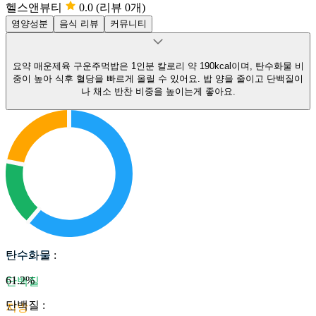
헬스앤뷰티
0.0
(리뷰 0개)
영양성분
음식 리뷰
커뮤니티
요약
매운제육 구운주먹밥은 1인분 칼로리 약 190kcal이며, 탄수화물 비
중이 높아 식후 혈당을 빠르게 올릴 수 있어요.
밥 양을 줄이고 단백질이
나 채소 반찬 비중을 높이는게 좋아요.
탄수화물
탄수화물
:
61.2
%
단백질
단백질
:
지방