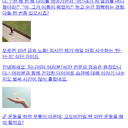
다. ✨한 해 한 해 나이를 먹어가면서 "어? 내가 차 열쇠를 어디
뒀더라?", "아, 그거 이름이 뭐였지?" 하고 순간 깜빡하는 경험,
다들 한 번쯤 있으시죠?
모르면 10년 급속 노화! 의사인 제가 매일 아침 사수하는 '탄·
단·지' 식단 가이드
안녕하세요, 지니어터 여러분! 비만 전문의 정승은 원장입니
다.✨여러분과 함께 건강한 다이어트 습관에 대해 이야기 나눈
지도 벌써 시간이 많이 흘렀네요.
🦵 운동을 하면 무릎이 아픈데, 고도비만일 땐 어떤 운동을 해
야 할까요?