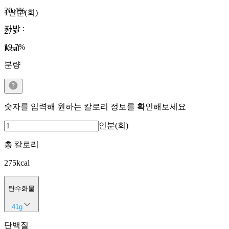
20.4
%
1인분(회)
지방
:
275
19.7
%
Kcal
분량
숫자를 입력해 원하는 칼로리 정보를 확인해보세요
인분(회)
총 칼로리
275
kcal
탄수화물
41
g
단백질