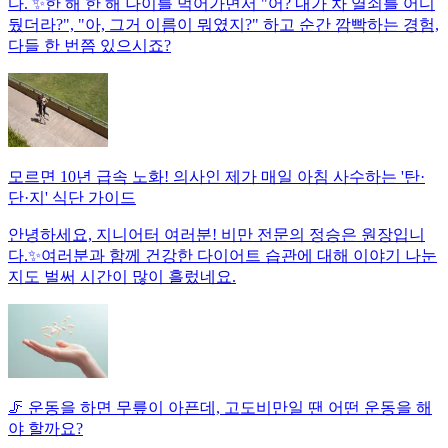
다. ✨한 해 한 해 나이를 먹어가면서 "어? 내가 차 열쇠를 어디
뒀더라?", "아, 그거 이름이 뭐였지?" 하고 순간 깜빡하는 경험,
다들 한 번쯤 있으시죠?
모르면 10년 급속 노화! 의사인 제가 매일 아침 사수하는 '탄·
단·지' 식단 가이드
안녕하세요, 지니어터 여러분! 비만 전문의 정승은 원장입니
다.✨여러분과 함께 건강한 다이어트 습관에 대해 이야기 나눈
지도 벌써 시간이 많이 흘렀네요.
🦵 운동을 하면 무릎이 아픈데, 고도비만일 땐 어떤 운동을 해
야 할까요?