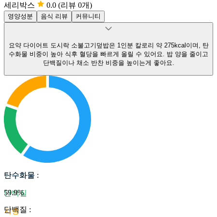
세리박스
0.0
(리뷰 0개)
영양성분
음식 리뷰
커뮤니티
요약
다이어트 도시락 소불고기덮밥은 1인분 칼로리 약 275kcal이며, 탄
수화물 비중이 높아 식후 혈당을 빠르게 올릴 수 있어요.
밥 양을 줄이고
단백질이나 채소 반찬 비중을 높이는게 좋아요.
탄수화물
탄수화물
:
59.9
%
단백질
단백질
:
지방