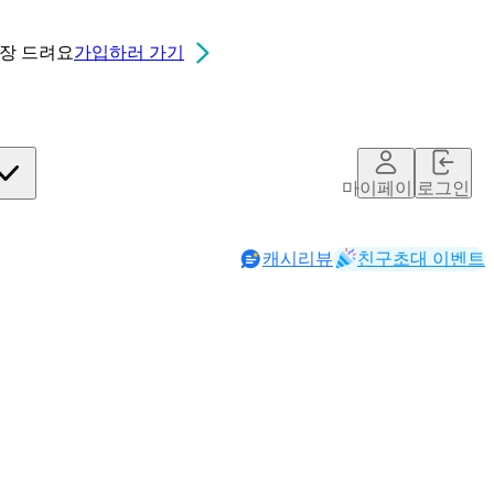
0장
드려요
가입하러 가기
마이페이지
로그인
캐시리뷰
친구초대 이벤트