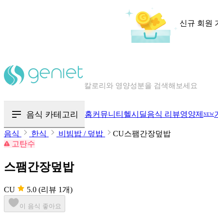
신규 회원 
칼로리와 영양성분을 검색해보세요
혈당 · 다이어트 음식 검색해보세요
음식 · 영양제 리뷰를 찾아보세요
음식 카테고리
홈
커뮤니티
헬시딜
음식 리뷰
영양제
NEW
음식
한식
비빔밥 / 덮밥
CU스팸간장덮밥
고탄수
스팸간장덮밥
CU
5.0
(리뷰 1개)
이 음식 좋아요