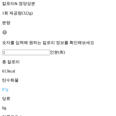
칼로리& 영양성분
1회 제공량(322g)
분량
숫자를 입력해 원하는 칼로리 정보를 확인해보세요
인분(회)
총 칼로리
613
kcal
탄수화물
87
g
당류
6
g