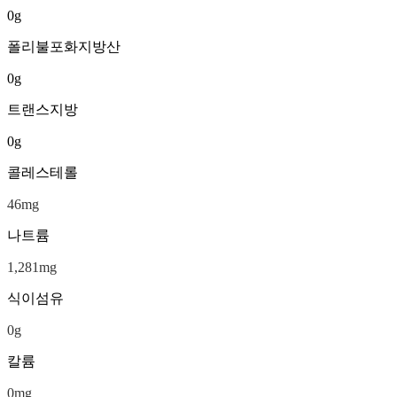
0
g
폴리불포화지방산
0
g
트랜스지방
0
g
콜레스테롤
46
mg
나트륨
1,281
mg
식이섬유
0
g
칼륨
0
mg