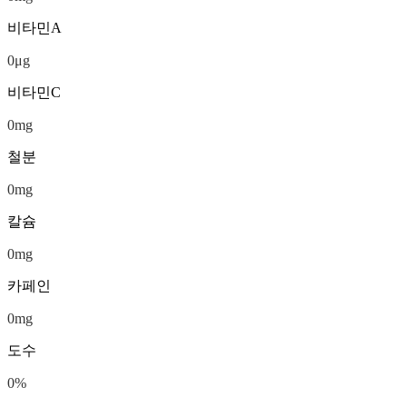
비타민A
0
μg
비타민C
0
mg
철분
0
mg
칼슘
0
mg
카페인
0
mg
도수
0
%