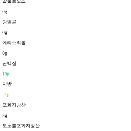
알룰로오스
0
g
당알콜
0
g
에리스리톨
0
g
단백질
19
g
지방
21
g
포화지방산
8
g
모노불포화지방산