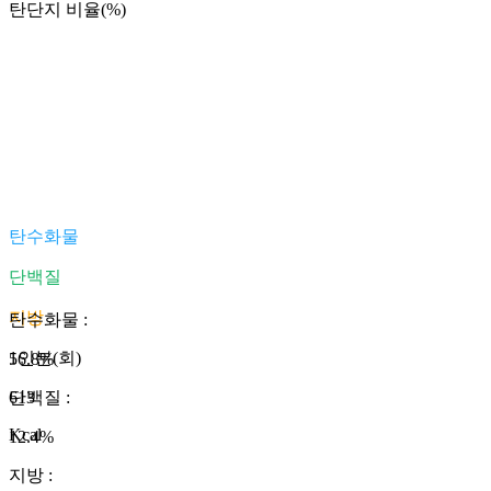
탄단지 비율(%)
탄수화물
단백질
지방
탄수화물
:
1인분(회)
56.8
%
613
단백질
:
Kcal
12.4
%
지방
: