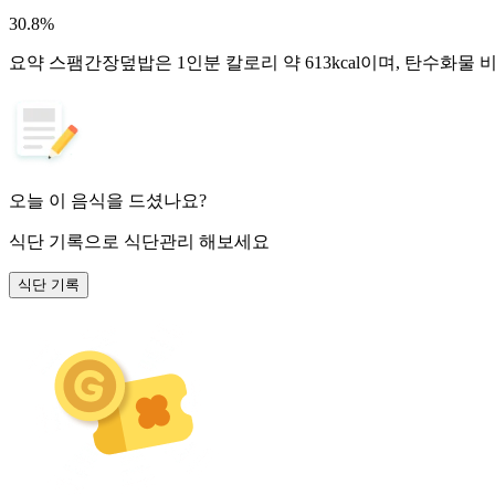
30.8
%
요약
스팸간장덮밥은 1인분 칼로리 약 613kcal이며, 탄수화물
오늘 이 음식을 드셨나요?
식단 기록
으로 식단관리 해보세요
식단 기록