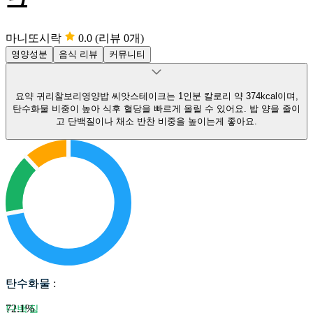
마니또시락
0.0
(리뷰 0개)
영양성분
음식 리뷰
커뮤니티
요약
귀리찰보리영양밥 씨앗스테이크는 1인분 칼로리 약 374kcal이며,
탄수화물 비중이 높아 식후 혈당을 빠르게 올릴 수 있어요.
밥 양을 줄이
고 단백질이나 채소 반찬 비중을 높이는게 좋아요.
탄수화물
탄수화물
:
72.1
%
단백질