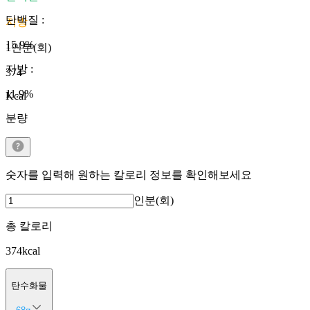
단백질
:
지방
15.9
%
1인분(회)
지방
:
374
11.9
%
Kcal
분량
숫자를 입력해 원하는 칼로리 정보를 확인해보세요
인분(회)
총 칼로리
374
kcal
탄수화물