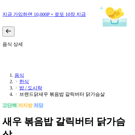
지금 가입하면 10,000P + 로또 10장 지급
음식 상세
음식
한식
밥 / 도시락
브랜드닭새우 볶음밥 갈릭버터 닭가슴살
고단백
저지방
저당
새우 볶음밥 갈릭버터 닭가슴
살