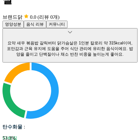
브랜드닭
0.0
(리뷰 0개)
영양성분
음식 리뷰
커뮤니티
요약
새우 볶음밥 갈릭버터 닭가슴살은 1인분 칼로리 약 315kcal이며,
포만감과 근육 유지에 도움을 주어 식단 관리에 유리한 음식이에요.
밥
양을 줄이고 단백질이나 채소 반찬 비중을 높이는게 좋아요.
탄수화물
탄수화물
:
53.3
%
단백질