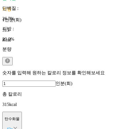
단백질
:
지방
26.7
%
1인분(회)
지방
:
315
20.0
%
Kcal
분량
숫자를 입력해 원하는 칼로리 정보를 확인해보세요
인분(회)
총 칼로리
315
kcal
탄수화물