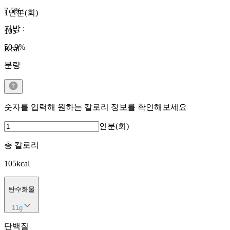
7.5
%
1인분(회)
지방
:
105
50.9
%
Kcal
분량
숫자를 입력해 원하는 칼로리 정보를 확인해보세요
인분(회)
총 칼로리
105
kcal
탄수화물
11
g
단백질