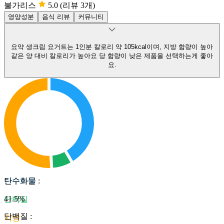
불가리스
5.0
(리뷰 3개)
영양성분
음식 리뷰
커뮤니티
요약
생크림 요거트는 1인분 칼로리 약 105kcal이며, 지방 함량이 높아
같은 양 대비 칼로리가 높아요
당 함량이 낮은 제품을 선택하는게 좋아
요.
탄수화물
탄수화물
:
41.5
%
단백질
단백질
:
지방