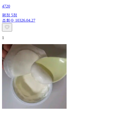
4720
평점
5
점
조회수
103
26.04.27
1