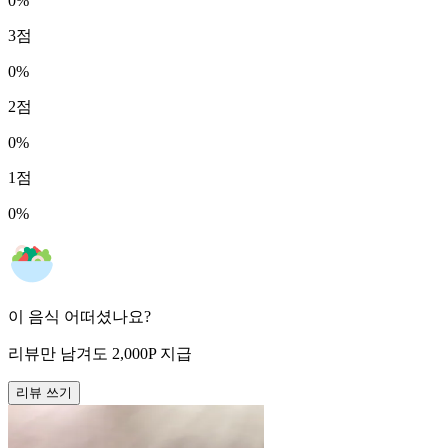
0
%
3
점
0
%
2
점
0
%
1
점
0
%
이 음식 어떠셨나요?
리뷰만 남겨도
2,000
P
지급
리뷰 쓰기