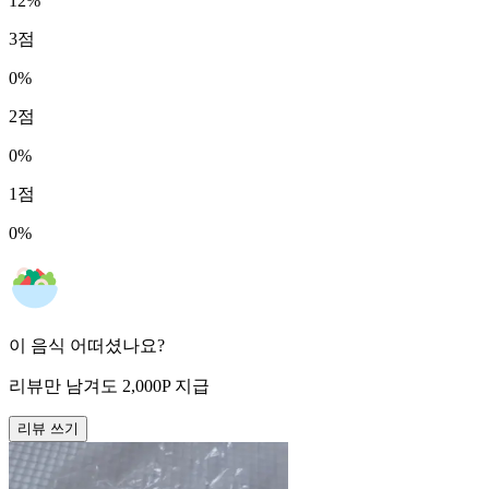
12
%
3
점
0
%
2
점
0
%
1
점
0
%
이 음식 어떠셨나요?
리뷰만 남겨도
2,000
P
지급
리뷰 쓰기