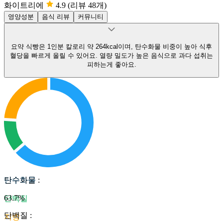
화이트리에
4.9
(리뷰 48개)
영양성분
음식 리뷰
커뮤니티
요약
식빵은 1인분 칼로리 약 264kcal이며, 탄수화물 비중이 높아 식후
혈당을 빠르게 올릴 수 있어요.
열량 밀도가 높은 음식으로 과다 섭취는
피하는게 좋아요.
탄수화물
탄수화물
:
63.7
%
단백질
단백질
:
지방