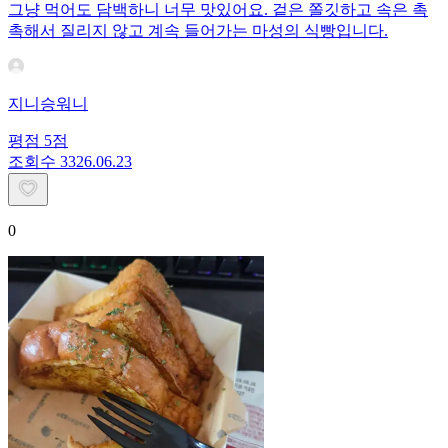
그냥 먹어도 담백하니 너무 맛있어요. 겉은 쫄깃하고 속은 촉
촉해서 질리지 않고 계속 들어가는 마성의 식빵입니다.
지니승워니
평점
5
점
조회수
33
26.06.23
0