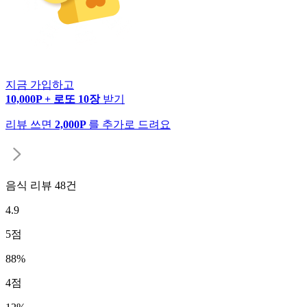
지금 가입하고
10,000P + 로또 10장
받기
리뷰 쓰면
2,000P
를 추가로 드려요
음식 리뷰
48
건
4.9
5
점
88
%
4
점