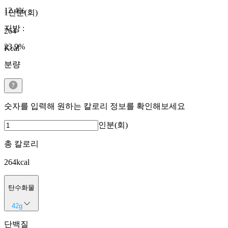
12.4
%
1인분(회)
지방
:
264
23.9
%
Kcal
분량
숫자를 입력해 원하는 칼로리 정보를 확인해보세요
인분(회)
총 칼로리
264
kcal
탄수화물
42
g
단백질