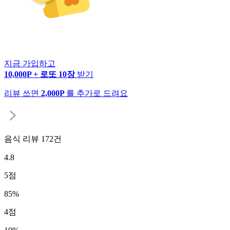
지금 가입하고
10,000P + 로또 10장
받기
리뷰 쓰면
2,000P
를 추가로 드려요
음식 리뷰
172
건
4.8
5
점
85
%
4
점