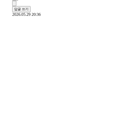
천연 위고비라니 정말 솔깃하네요.
0
답글 쓰기
2026.05.30 15:18
tradingcom
좋은 정보 고마워요 

즐거운 시간 되세요 
0
답글 쓰기
2026.05.29 20:36