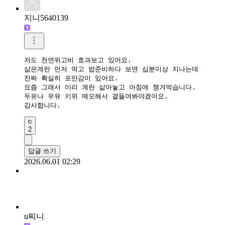
사진첨부
등록
추천순
최신순
등록순
따이어터
달걀+올리브유 조합은 저도 SNS에서 자주 보이더라고요 ㅎㅎ 
4
답글 쓰기
2026.05.29 10:45
지니5640139