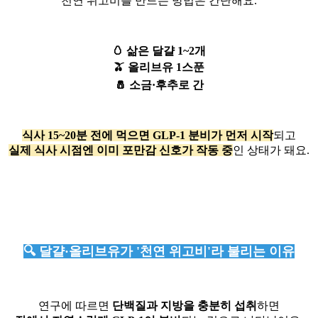
천연 위고비를 만드는 방법은 간단해요.
🥚 삶은 달걀 1~2개
🫒 올리브유 1스푼
🧂 소금·후추로 간
식사 15~20분 전에 먹으면 GLP-1 분비가 먼저 시작
되고
실제 식사 시점엔 이미 포만감 신호가 작동 중
인 상태가 돼요.
🔍 달걀·올리브유가 '천연 위고비'라 불리는 이유
연구에 따르면
단백질과 지방을 충분히 섭취
하면