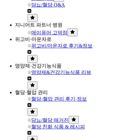
당뇨/혈당 Q&A
지니어트 파트너 병원
메이퓨어 고덕점
위고비·마운자로
위고비/마운자로 후기&정보
영양제·건강기능식품
영양제&건강기능식품 리뷰
혈당·혈압 관리
혈당·혈압 관리 후기·정보
당뇨/혈당 매거진
혈당 친화 식품 & 레시피