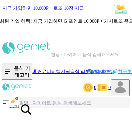
지금 가입하면 10,000P + 로또 10장 지급
회원 가입 혜택!
지금 가입하면
G 포인트 10,000P + 캐시로또 응
칼로리와 영양성분을 검색해보세요
혈당 · 다이어트 음식 검색해보세요
음식 · 영양제 리뷰를 찾아보세요
음식 카
홈
커뮤니티
헬시딜
음식 리뷰
영양제
캐시리뷰
기록
친구초
NEW
테고리
0
0
칼로리와 영양성분을 검색해보세요
혈당 · 다이어트 음식 검색해보세요
영양제
음식 · 영양제 리뷰를 찾아보세요