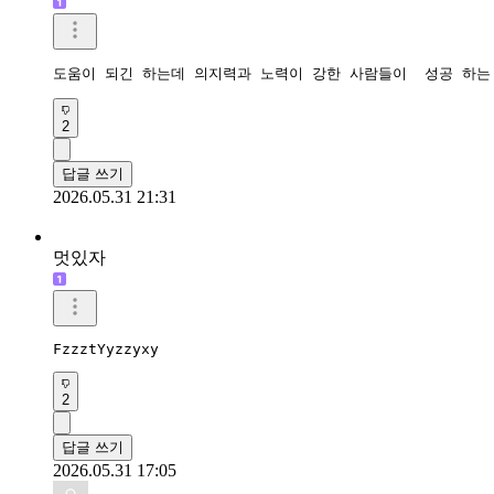
저도 천연위고비 효과보고 있어요.

삶은계란 먼저 먹고 밥준비하다 보면 십분이상 지나는데

진짜 확실히 포만감이 있어요.

요즘 그래서 미리 계란 삶아놓고 아침에 챙겨먹습니다.

두유나 우유 키위 메모해서 곁들여봐야겠어요.

감사합니다.
2
답글 쓰기
2026.06.01 02:29
u찌니
도움이 되긴 하는데 의지력과 노력이 강한 사람들이  성공 하는