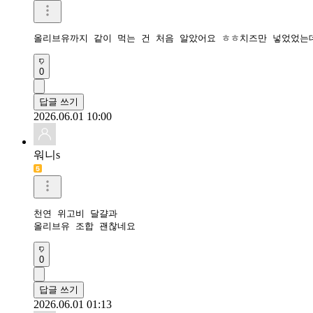
어흥군
달걀과 올리프유 함께 먹어야겠어요
0
답글 쓰기
2026.06.01 20:57
현타온 쿼카
올리브유까지 같이 먹는 건 처음 알았어요 ㅎㅎ치즈만 넣었었는
0