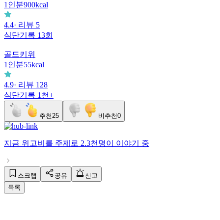
두유
1
인분
116
kcal
4.7
· 리뷰
157
식단기록
18.5만+
청정원
올리브유
1
인분
900
kcal
4.4
· 리뷰
5
식단기록
13회