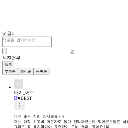
댓글
2
사진첨부
등록
추천순
최신순
등록순
다이_어트
BEST
너무 좋은 정리 감사해요ㅎㅎ

저는 아직 위고비 마운자로 둘다 안맞아봤는데 맞아본분들은 식
그래도 꼭 챙겨먹어야 요요없이 오래 효과보겠어요!😭