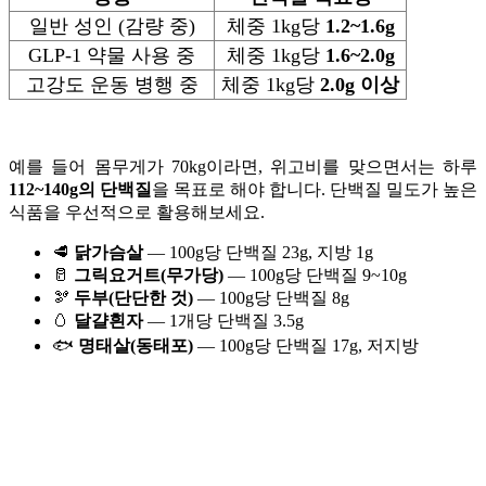
일반 성인 (감량 중)
체중 1kg당
1.2~1.6g
GLP-1 약물 사용 중
체중 1kg당
1.6~2.0g
고강도 운동 병행 중
체중 1kg당
2.0g 이상
예를 들어 몸무게가 70kg이라면, 위고비를 맞으면서는 하루
112~140g의 단백질
을 목표로 해야 합니다. 단백질 밀도가 높은
식품을 우선적으로 활용해보세요.
🥩
닭가슴살
— 100g당 단백질 23g, 지방 1g
🥛
그릭요거트(무가당)
— 100g당 단백질 9~10g
🫘
두부(단단한 것)
— 100g당 단백질 8g
🥚
달걀흰자
— 1개당 단백질 3.5g
🐟
명태살(동태포)
— 100g당 단백질 17g, 저지방