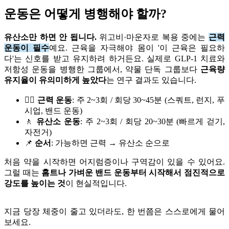
운동은 어떻게 병행해야 할까?
유산소만 하면 안 됩니다.
위고비·마운자로 복용 중에는
근력
운동이 필수
예요. 근육을 자극해야 몸이 '이 근육은 필요하
다'는 신호를 받고 유지하려 하거든요. 실제로 GLP-1 치료와
저항성 운동을 병행한 그룹에서, 약물 단독 그룹보다
근육량
유지율이 유의미하게 높았다
는 연구 결과도 있습니다.
🏋🏻
근력 운동
: 주 2~3회 / 회당 30~45분 (스쿼트, 런지, 푸
시업, 밴드 운동)
🚶
유산소 운동
: 주 2~3회 / 회당 20~30분 (빠르게 걷기,
자전거)
📌
순서
: 가능하면 근력 → 유산소 순으로
처음 약을 시작하면 어지럼증이나 구역감이 있을 수 있어요.
그럴 때는
홈트나 가벼운 밴드 운동부터 시작해서 점진적으로
강도를 높이는 것
이 현실적입니다.
지금 당장 체중이 줄고 있더라도, 한 번쯤은 스스로에게 물어
보세요.