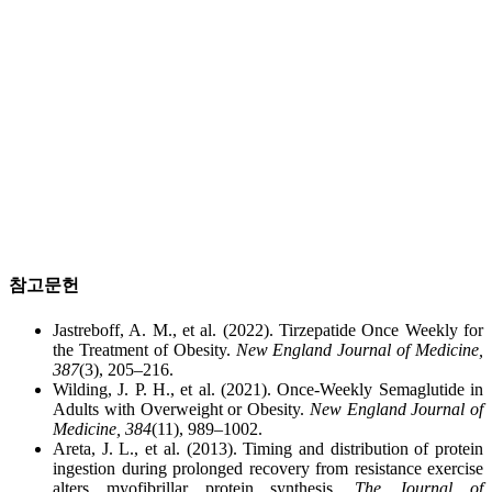
참고문헌
Jastreboff, A. M., et al. (2022). Tirzepatide Once Weekly for
the Treatment of Obesity.
New England Journal of Medicine,
387
(3), 205–216.
Wilding, J. P. H., et al. (2021). Once-Weekly Semaglutide in
Adults with Overweight or Obesity.
New England Journal of
Medicine, 384
(11), 989–1002.
Areta, J. L., et al. (2013). Timing and distribution of protein
ingestion during prolonged recovery from resistance exercise
alters myofibrillar protein synthesis.
The Journal of