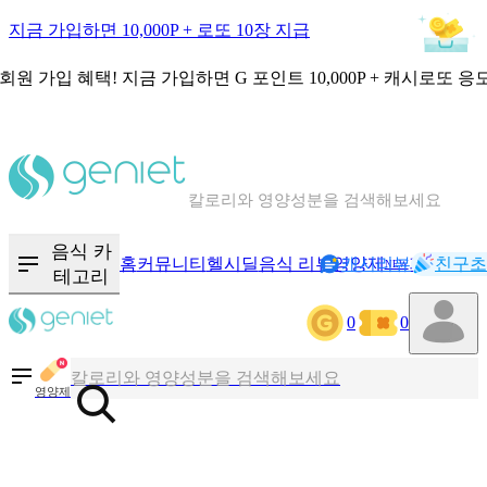
지금 가입하면 10,000P + 로또 10장 지급
회원 가입 혜택!
지금 가입하면
G 포인트 10,000P + 캐시로또 응
칼로리와 영양성분을 검색해보세요
혈당 · 다이어트 음식 검색해보세요
음식 · 영양제 리뷰를 찾아보세요
음식 카
홈
커뮤니티
헬시딜
음식 리뷰
영양제
캐시리뷰
기록
친구초
NEW
테고리
0
0
칼로리와 영양성분을 검색해보세요
혈당 · 다이어트 음식 검색해보세요
영양제
음식 · 영양제 리뷰를 찾아보세요