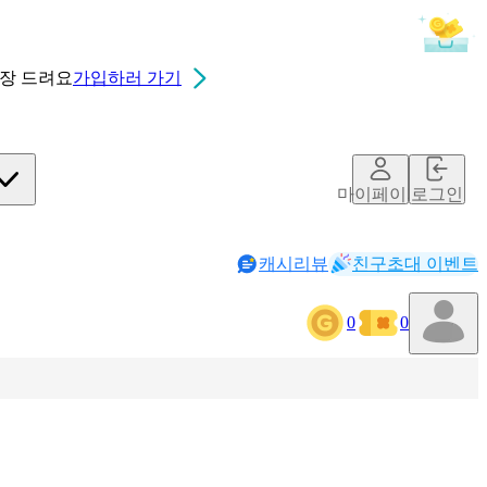
0장
드려요
가입하러 가기
마이페이지
로그인
캐시리뷰
친구초대 이벤트
0
0