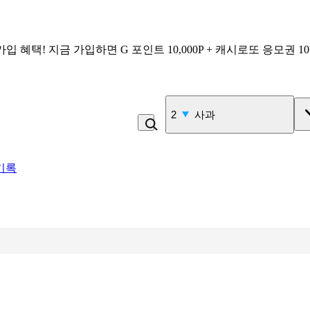
가입 혜택!
지금 가입하면
G 포인트 10,000P + 캐시로또 응모권 1
3
비_플레인 쿽
기록