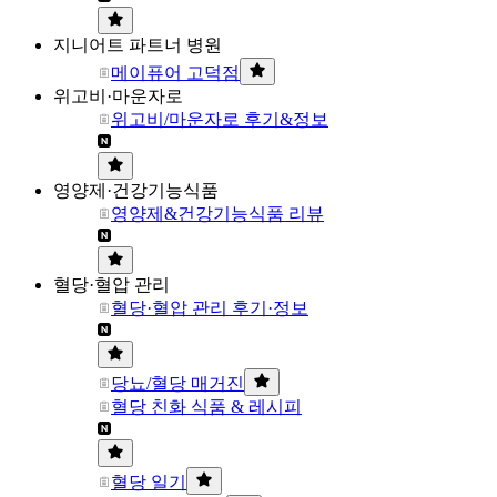
지니어트 파트너 병원
메이퓨어 고덕점
위고비·마운자로
위고비/마운자로 후기&정보
영양제·건강기능식품
영양제&건강기능식품 리뷰
혈당·혈압 관리
혈당·혈압 관리 후기·정보
당뇨/혈당 매거진
혈당 친화 식품 & 레시피
혈당 일기