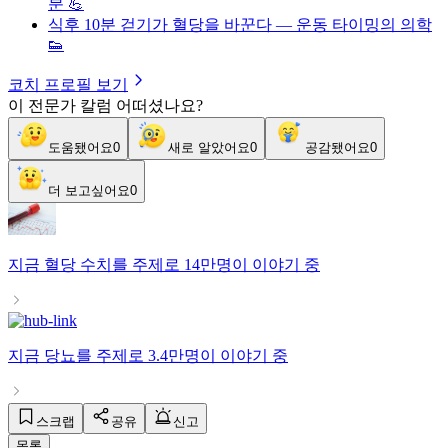
분 💪
식후 10분 걷기가 혈당을 바꾼다 — 운동 타이밍의 의학
👟
코치 프로필 보기
이 전문가 칼럼 어떠셨나요?
도움됐어요
0
새로 알았어요
0
공감됐어요
0
더 보고싶어요
0
지금
혈당 수치
를 주제로
14만명
이 이야기 중
지금
당뇨
를 주제로
3.4만명
이 이야기 중
스크랩
공유
신고
목록