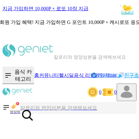
지금 가입하면 10,000P + 로또 10장 지급
회원 가입 혜택!
지금 가입하면
G 포인트 10,000P + 캐시로또 응
칼로리와 영양성분을 검색해보세요
혈당 · 다이어트 음식 검색해보세요
음식 카
홈
커뮤니티
헬시딜
음식 리뷰
영양제
캐시리뷰
기록
친구초
NEW
테고리
음식 · 영양제 리뷰를 찾아보세요
0
0
칼로리와 영양성분을 검색해보세요
영양제
혈당 · 다이어트 음식 검색해보세요
음식 · 영양제 리뷰를 찾아보세요