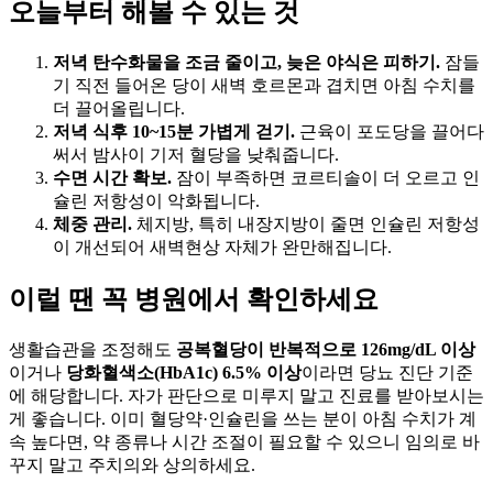
오늘부터 해볼 수 있는 것
저녁 탄수화물을 조금 줄이고, 늦은 야식은 피하기.
잠들
기 직전 들어온 당이 새벽 호르몬과 겹치면 아침 수치를
더 끌어올립니다.
저녁 식후 10~15분 가볍게 걷기.
근육이 포도당을 끌어다
써서 밤사이 기저 혈당을 낮춰줍니다.
수면 시간 확보.
잠이 부족하면 코르티솔이 더 오르고 인
슐린 저항성이 악화됩니다.
체중 관리.
체지방, 특히 내장지방이 줄면 인슐린 저항성
이 개선되어 새벽현상 자체가 완만해집니다.
이럴 땐 꼭 병원에서 확인하세요
생활습관을 조정해도
공복혈당이 반복적으로 126mg/dL 이상
이거나
당화혈색소(HbA1c) 6.5% 이상
이라면 당뇨 진단 기준
에 해당합니다. 자가 판단으로 미루지 말고 진료를 받아보시는
게 좋습니다. 이미 혈당약·인슐린을 쓰는 분이 아침 수치가 계
속 높다면, 약 종류나 시간 조절이 필요할 수 있으니 임의로 바
꾸지 말고 주치의와 상의하세요.