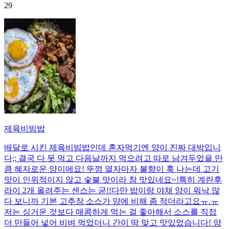
29
제육비빔밥
배달로 시킨 제육비빔밥인데 혼자먹기엔 양이 진짜 대박입니
다;; 결국 다 못 먹고 다음날까지 먹으려고 따로 남겨두었을 만
큼 혜자로운 양이에요! 뚜껑 열자마자 불향이 훅 나는데 고기
맛이 인위적이지 않고 숯불 맛이라 참 맛있네요~!특히 계란후
라이 2개 올려주는 센스는 굳!! ​다만 밥이랑 야채 양이 워낙 많
다 보니까 기본 고추장 소스가 양에 비해 좀 적더라고요ㅠ.ㅠ
저는 싱거운 것보다 매콤하게 먹는 걸 좋아해서 소스를 직접
더 만들어 넣어 비벼 먹었더니 간이 딱 맞고 맛있었습니다! 양