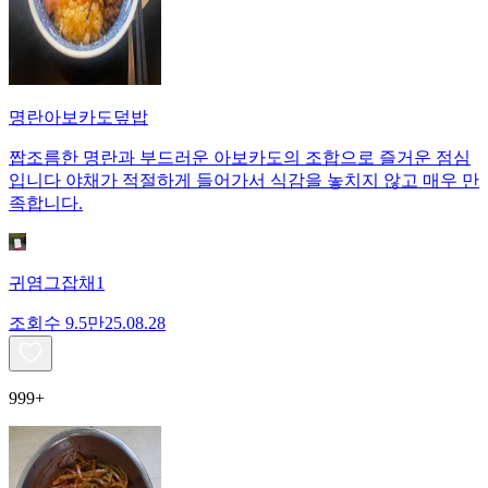
명란아보카도덮밥
짭조름한 명란과 부드러운 아보카도의 조합으로 즐거운 점심
입니다 야채가 적절하게 들어가서 식감을 놓치지 않고 매우 만
족합니다.
귀염그잡채1
조회수
9.5만
25.08.28
999+