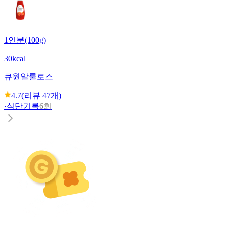
1인분(100g)
30kcal
큐원
알룰로스
4.7
(리뷰
47
개)
·
식단기록
6회