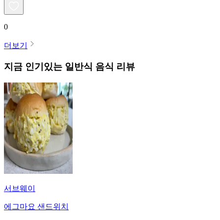
0
더보기
지금 인기있는
일반식
음식 리뷰
서브웨이
에그마요 샌드위치