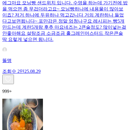
에그마요 모닝빵 샌드위치 입니다. 수영을 하는데 가기전에 밥
을 먹으면 좀 무겁더라고요~ 모닝빵하나에 내용물이 많아보
이죠? 저거 하나에 두유하나 먹고갑니다 거의 계란하나 들었
다고보면됩니다~ 포만감은 정말 엄청나구요 레시피는 빵5개
만드는데 계란5개랑 후추 마요네즈는 2큰술정도? 많이넣는걸
안좋아해요 설탕조금 소금조금 홀그레인머스터드 작은큰술
딱 요렇게 넣으면 됩니다.
똘맹
조회수
2만
25.08.29
999+