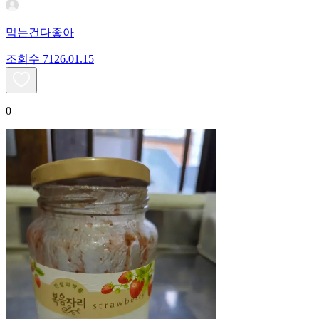
먹는건다좋아
조회수
71
26.01.15
0