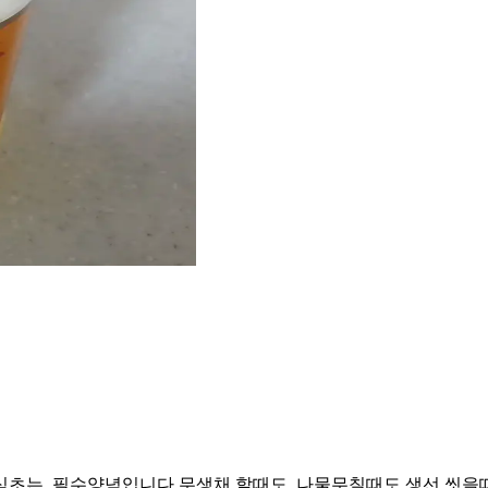
식초는. 필수양념입니다 무생채 할때도. 나물무칠때도 생선 씻