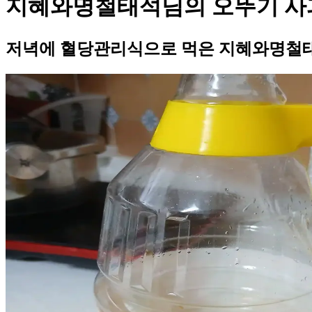
지혜와명철태석님의 오뚜기 사
저녁에 혈당관리식으로 먹은 지혜와명철태