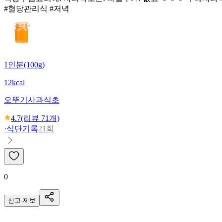
#혈당관리식 #저녁
1인분(100g)
12kcal
오뚜기
사과식초
4.7
(리뷰
71
개)
·
식단기록
21회
0
신고·제보