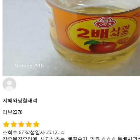
지혜와명철태석
리뷰2278
조회수 67
작성일자 25.12.14
각종무침요리에. 사괴식초는. 빠질수가. 없죠 ㅎㅎㅎ 두배사과