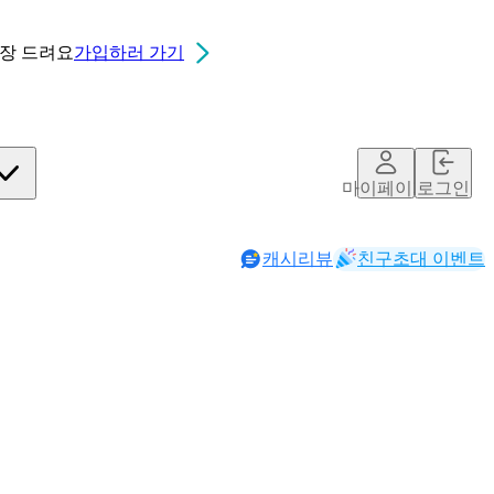
0장
드려요
가입하러 가기
마이페이지
로그인
캐시리뷰
친구초대 이벤트