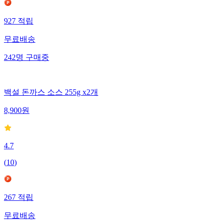
927
적립
무료배송
242
명
구매중
백설 돈까스 소스 255g x2개
8,900
원
4.7
(
10
)
267
적립
무료배송