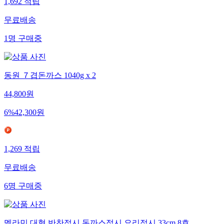
1,692
적립
무료배송
1
명
구매중
동원 ７겹돈까스 1040g x 2
44,800
원
6
%
42,300
원
1,269
적립
무료배송
6
명
구매중