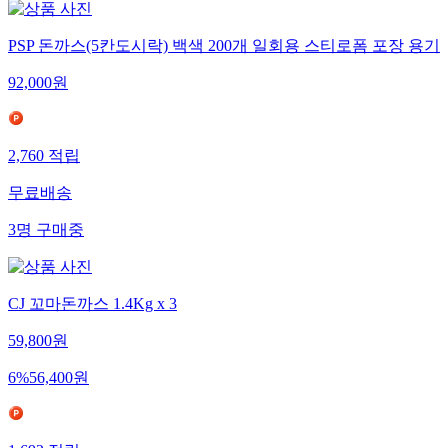
PSP 돈까스(5칸도시락) 백색 200개 일회용 스티로폼 포장 용기
92,000
원
2,760
적립
무료배송
3
명
구매중
CJ 꼬마돈까스 1.4Kg x 3
59,800
원
6
%
56,400
원