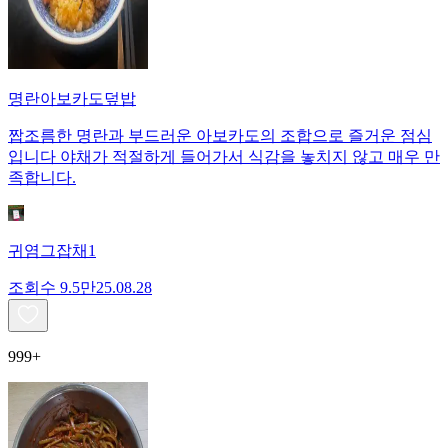
명란아보카도덮밥
짭조름한 명란과 부드러운 아보카도의 조합으로 즐거운 점심
입니다 야채가 적절하게 들어가서 식감을 놓치지 않고 매우 만
족합니다.
귀염그잡채1
조회수
9.5만
25.08.28
999+