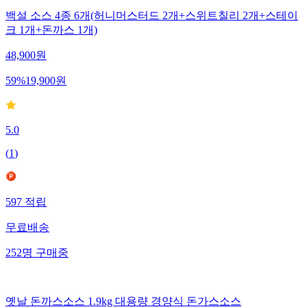
백설 소스 4종 6개(허니머스터드 2개+스위트칠리 2개+스테이
크 1개+돈까스 1개)
48,900
원
59
%
19,900
원
5.0
(
1
)
597
적립
무료배송
252
명
구매중