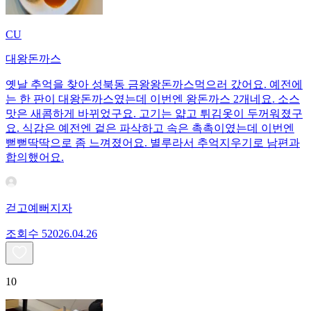
CU
대왕돈까스
옛날 추억을 찾아 성북동 금왕왕돈까스먹으러 갔어요. 예전에
는 한 판이 대왕돈까스였는데 이번엔 왕돈까스 2개네요. 소스
맛은 새콤하게 바뀌었구요. 고기는 얇고 튀김옷이 두꺼워졌구
요. 식감은 예전엔 겉은 파삭하고 속은 촉촉이였는데 이번엔
뻗뻗딱딱으로 좀 느껴졌어요. 별루라서 추억지우기로 남편과
합의했어요.
걷고예뻐지자
조회수
520
26.04.26
10