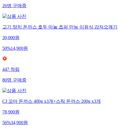
26
명
구매중
고기 망치 돈까스 호두 마늘 쵸퍼 만능 이유식 감자으깨기
30,000
원
50
%
14,900
원
447
적립
80
명
구매중
CJ 꼬마 돈까스 400g x3개+스틱 돈까스 200g x3개
78,900
원
56
%
34,900
원