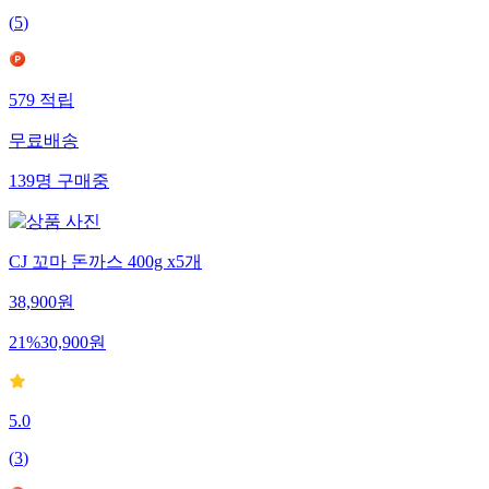
(
5
)
579
적립
무료배송
139
명
구매중
CJ 꼬마 돈까스 400g x5개
38,900
원
21
%
30,900
원
5.0
(
3
)