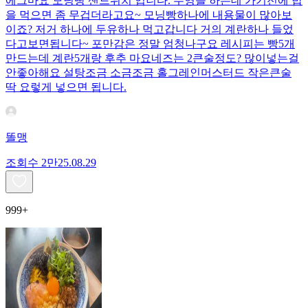
에그마요 모닝빵 샌드위치 입니다. 수영을 하는데 가기전에 밥
을 먹으면 좀 무겁더라고요~ 모닝빵하나에 내용물이 많아보
이죠? 저거 하나에 두유하나 먹고갑니다 거의 계란하나 들었
다고보면됩니다~ 포만감은 정말 엄청나구요 레시피는 빵5개
만드는데 계란5개랑 후추 마요네즈는 2큰술정도? 많이넣는걸
안좋아해요 설탕조금 소금조금 홀그레인머스터드 작은큰술
딱 요렇게 넣으면 됩니다.
똘맹
조회수
2만
25.08.29
999+