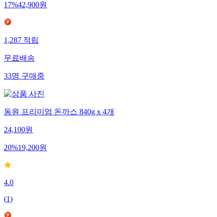
17
%
42,900
원
1,287
적립
무료배송
33
명
구매중
동원 프리미엄 돈까스 840g x 4개
24,100
원
20
%
19,200
원
4.0
(
1
)