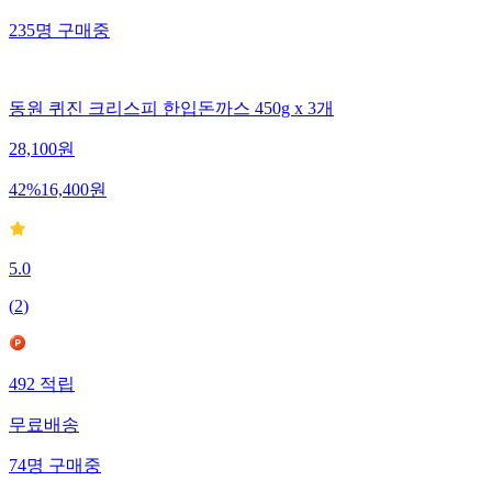
235
명
구매중
동원 퀴진 크리스피 한입돈까스 450g x 3개
28,100
원
42
%
16,400
원
5.0
(
2
)
492
적립
무료배송
74
명
구매중