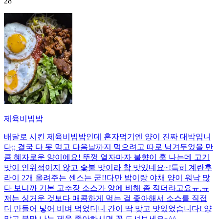
28
제육비빔밥
배달로 시킨 제육비빔밥인데 혼자먹기엔 양이 진짜 대박입니
다;; 결국 다 못 먹고 다음날까지 먹으려고 따로 남겨두었을 만
큼 혜자로운 양이에요! 뚜껑 열자마자 불향이 훅 나는데 고기
맛이 인위적이지 않고 숯불 맛이라 참 맛있네요~!특히 계란후
라이 2개 올려주는 센스는 굳!! ​다만 밥이랑 야채 양이 워낙 많
다 보니까 기본 고추장 소스가 양에 비해 좀 적더라고요ㅠ.ㅠ
저는 싱거운 것보다 매콤하게 먹는 걸 좋아해서 소스를 직접
더 만들어 넣어 비벼 먹었더니 간이 딱 맞고 맛있었습니다! 양
많고 불맛 나는 제육 좋아하시면 꼭 드셔보세요~^^