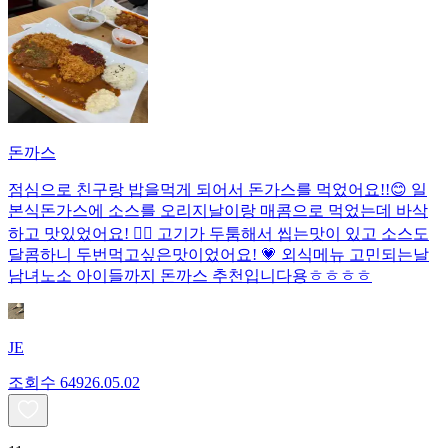
돈까스
점심으로 친구랑 밥을먹게 되어서 돈가스를 먹었어요!!😊 일
본식돈가스에 소스를 오리지날이랑 매콤으로 먹었는데 바삭
하고 맛있었어요! 👍🏻 고기가 두툼해서 씹는맛이 있고 소스도
달콤하니 두번먹고싶은맛이었어요! 💗 외식메뉴 고민되는날
남녀노소 아이들까지 돈까스 추천입니다용ㅎㅎㅎㅎ
JE
조회수
649
26.05.02