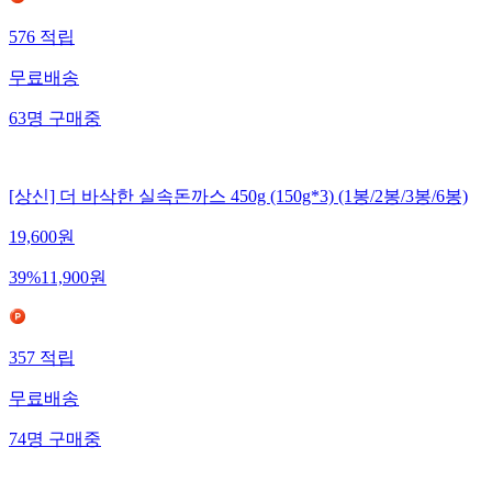
576
적립
무료배송
63
명
구매중
[상신] 더 바삭한 실속돈까스 450g (150g*3) (1봉/2봉/3봉/6봉)
19,600
원
39
%
11,900
원
357
적립
무료배송
74
명
구매중