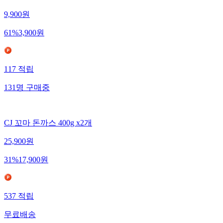
옛날 돈까스소스 1.9kg 대용량 경양식 돈가스소스
9,900
원
61
%
3,900
원
117
적립
131
명
구매중
CJ 꼬마 돈까스 400g x2개
25,900
원
31
%
17,900
원
537
적립
무료배송