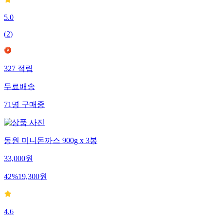
5.0
(
2
)
327
적립
무료배송
71
명
구매중
동원 미니돈까스 900g x 3봉
33,000
원
42
%
19,300
원
4.6