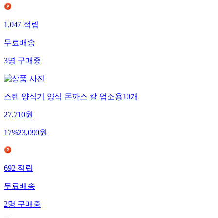
1,047
적립
무료배송
3
명
구매중
스텐 양식기 양식 돈까스 칼 업소용10개
27,710
원
17
%
23,090
원
692
적립
무료배송
2
명
구매중