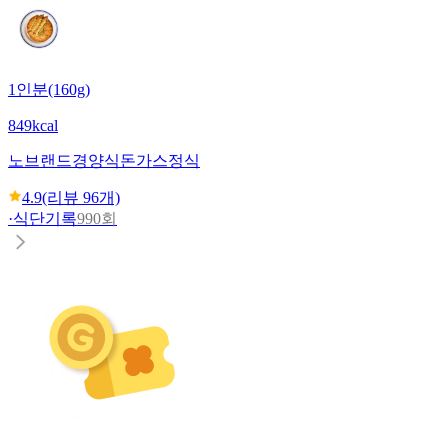
1인분(160g)
849kcal
노브랜드
경양식돈가스정식
4.9
(리뷰
96
개)
·
식단기록
990회