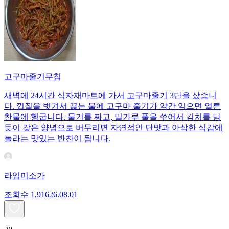
고구마줄기무침
새벽에 24시간 식자재마트에 가서 고구마줄기 3단을 샀습니
다. 껍질을 벗겨서 끓는 물에 고구마 줄기가 약간 익으면 얼른
찬물에 헹굽니다. 물기를 짜고, 밀가루 풀을 쑤어서 김치를 담
듯이 갖은 양념으로 버무리면 자연적인 단맛과 아삭한 식감에
놀라는 맛있는 반찬이 됩니다.
라임미소가
조회수
1,916
26.08.01