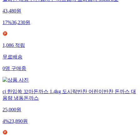
멜라민 대형 반찬접시 돈까스접시 요리접시 33cm 8호
43,480
원
17
%
36,230
원
1,086
적립
무료배송
0
명
구매중
cj 한입쏙 꼬마돈까스 1.4kg 도시락반찬 어린이반찬 돈까스 대
용량 냉동돈까스
25,000
원
4
%
23,890
원