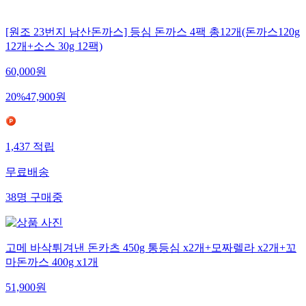
[원조 23번지 남산돈까스] 등심 돈까스 4팩 총12개(돈까스120g
12개+소스 30g 12팩)
60,000
원
20
%
47,900
원
1,437
적립
무료배송
38
명
구매중
고메 바삭튀겨낸 돈카츠 450g 통등심 x2개+모짜렐라 x2개+꼬
마돈까스 400g x1개
51,900
원