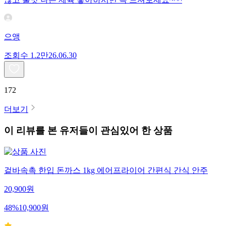
으앵
조회수
1.2만
26.06.30
172
더보기
이 리뷰를 본 유저들이 관심있어 한 상품
겉바속촉 한입 돈까스 1kg 에어프라이어 간편식 간식 안주
20,900
원
48
%
10,900
원