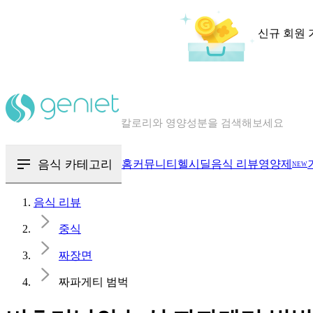
신규 회원 
칼로리와 영양성분을 검색해보세요
혈당 · 다이어트 음식 검색해보세요
음식 · 영양제 리뷰를 찾아보세요
음식 카테고리
홈
커뮤니티
헬시딜
음식 리뷰
영양제
NEW
음식 리뷰
중식
짜장면
짜파게티 범벅