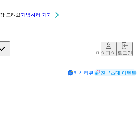
0장
드려요
가입하러 가기
마이페이지
로그인
캐시리뷰
친구초대 이벤트