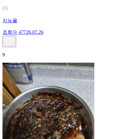
지뉴율
조회수
477
26.07.26
9