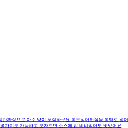
 쟁반짜장으로 아주 양이 푸짐하구요 통오징어튀짐을 통째로 넣어
-4명가지도 가능하고 모자르면 소스에 밥 비벼먹어도 맛있어요