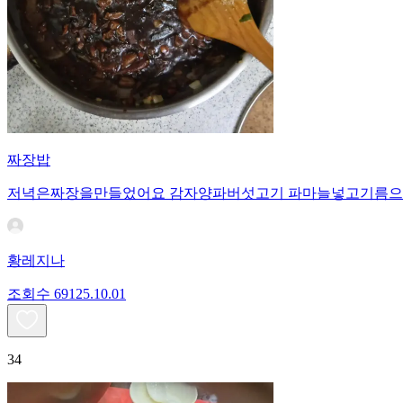
짜장밥
저녁은짜장을만들었어요 감자양파버섯고기 파마늘넣고기름으
황레지나
조회수
691
25.10.01
34