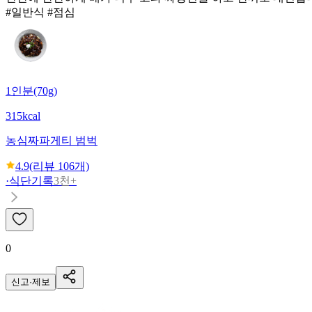
#일반식 #점심
1인분(70g)
315kcal
농심
짜파게티 범벅
4.9
(리뷰
106
개)
·
식단기록
3천+
0
신고·제보