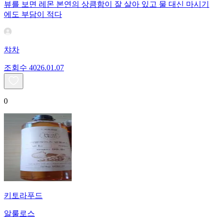
뷰를 보면 레몬 본연의 상큼함이 잘 살아 있고 물 대신 마시기
에도 부담이 적다
챠차
조회수
40
26.01.07
0
키토라푸드
알룰로스