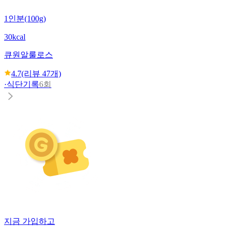
1인분(100g)
30kcal
큐원
알룰로스
4.7
(리뷰
47
개)
·
식단기록
6회
지금 가입하고