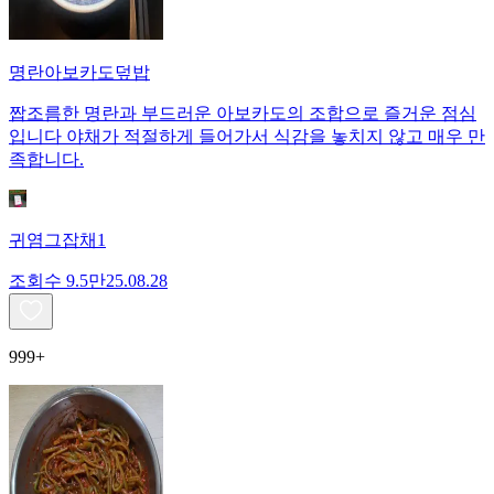
명란아보카도덮밥
짭조름한 명란과 부드러운 아보카도의 조합으로 즐거운 점심
입니다 야채가 적절하게 들어가서 식감을 놓치지 않고 매우 만
족합니다.
귀염그잡채1
조회수
9.5만
25.08.28
999+