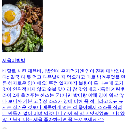
제육비빔밥
배달로 시킨 제육비빔밥인데 혼자먹기엔 양이 진짜 대박입니
다;; 결국 다 못 먹고 다음날까지 먹으려고 따로 남겨두었을 만
큼 혜자로운 양이에요! 뚜껑 열자마자 불향이 훅 나는데 고기
맛이 인위적이지 않고 숯불 맛이라 참 맛있네요~!특히 계란후
라이 2개 올려주는 센스는 굳!! ​다만 밥이랑 야채 양이 워낙 많
다 보니까 기본 고추장 소스가 양에 비해 좀 적더라고요ㅠ.ㅠ
저는 싱거운 것보다 매콤하게 먹는 걸 좋아해서 소스를 직접
더 만들어 넣어 비벼 먹었더니 간이 딱 맞고 맛있었습니다! 양
많고 불맛 나는 제육 좋아하시면 꼭 드셔보세요~^^