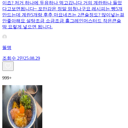
이죠? 저거 하나에 두유하나 먹고갑니다 거의 계란하나 들었
다고보면됩니다~ 포만감은 정말 엄청나구요 레시피는 빵5개
만드는데 계란5개랑 후추 마요네즈는 2큰술정도? 많이넣는걸
안좋아해요 설탕조금 소금조금 홀그레인머스터드 작은큰술
딱 요렇게 넣으면 됩니다.
똘맹
조회수
2만
25.08.29
999+