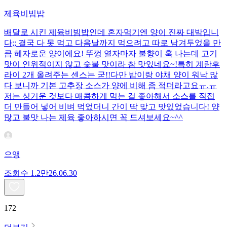
제육비빔밥
배달로 시킨 제육비빔밥인데 혼자먹기엔 양이 진짜 대박입니
다;; 결국 다 못 먹고 다음날까지 먹으려고 따로 남겨두었을 만
큼 혜자로운 양이에요! 뚜껑 열자마자 불향이 훅 나는데 고기
맛이 인위적이지 않고 숯불 맛이라 참 맛있네요~!특히 계란후
라이 2개 올려주는 센스는 굳!! ​다만 밥이랑 야채 양이 워낙 많
다 보니까 기본 고추장 소스가 양에 비해 좀 적더라고요ㅠ.ㅠ
저는 싱거운 것보다 매콤하게 먹는 걸 좋아해서 소스를 직접
더 만들어 넣어 비벼 먹었더니 간이 딱 맞고 맛있었습니다! 양
많고 불맛 나는 제육 좋아하시면 꼭 드셔보세요~^^
으앵
조회수
1.2만
26.06.30
172