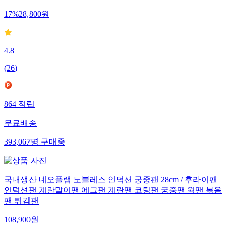
17
%
28,800
원
4.8
(
26
)
864
적립
무료배송
393,067
명
구매중
국내생산 네오플램 노블레스 인덕션 궁중팬 28cm / 후라이팬
인덕션팬 계란말이팬 에그팬 계란팬 코팅팬 궁중팬 웍팬 볶음
팬 튀김팬
108,900
원