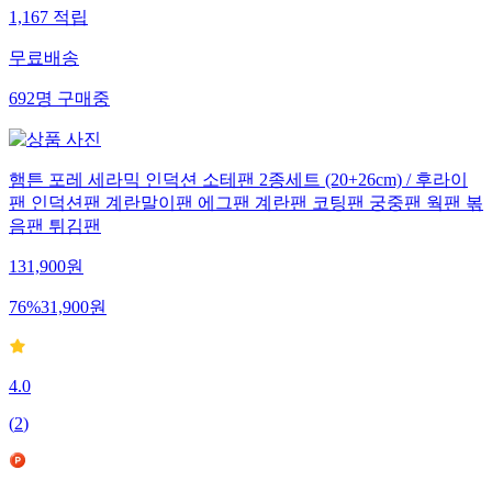
1,167
적립
무료배송
692
명
구매중
햄튼 포레 세라믹 인덕션 소테팬 2종세트 (20+26cm) / 후라이
팬 인덕션팬 계란말이팬 에그팬 계란팬 코팅팬 궁중팬 웍팬 볶
음팬 튀김팬
131,900
원
76
%
31,900
원
4.0
(
2
)