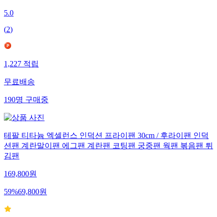
5.0
(
2
)
1,227
적립
무료배송
190
명
구매중
테팔 티타늄 엑셀런스 인덕션 프라이팬 30cm / 후라이팬 인덕
션팬 계란말이팬 에그팬 계란팬 코팅팬 궁중팬 웍팬 볶음팬 튀
김팬
169,800
원
59
%
69,800
원