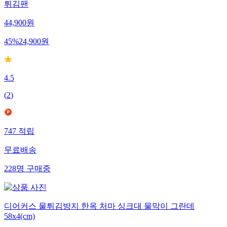
튀김팬
44,900
원
45
%
24,900
원
4.5
(
2
)
747
적립
무료배송
228
명
구매중
디어커스 물튀김방지 한옥 처마 싱크대 물막이 그란데
58x4(cm)