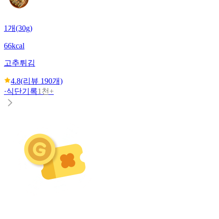
1개(30g)
66kcal
고추튀김
4.8
(리뷰
190
개)
·
식단기록
1천+