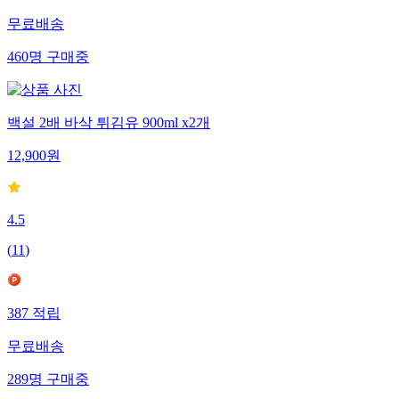
무료배송
460
명
구매중
백설 2배 바삭 튀김유 900ml x2개
12,900
원
4.5
(
11
)
387
적립
무료배송
289
명
구매중