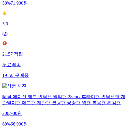
58
%
71,900
원
5.0
(
2
)
2,157
적립
무료배송
191
명
구매중
테팔 에디션 레드 인덕션 멀티팬 28cm / 후라이팬 인덕션팬 계
란말이팬 에그팬 계란팬 코팅팬 궁중팬 웍팬 볶음팬 튀김팬
206,900
원
68
%
66,900
원