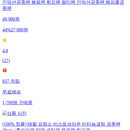
인덕션궁중팬 볶음팬 튀김팬 멀티팬 인덕션궁중팬 해피콜궁
중팬
49,900
원
44
%
27,900
원
4.8
(
27
)
837
적립
무료배송
1,799
명
구매중
[100% 정품] 테팔 프랑스 비스트브라운 티타늄코팅 궁중팬