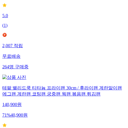
5.0
(
1
)
2,007
적립
무료배송
264
명
구매중
테팔 밸리드쿡 티타늄 프라이팬 30cm / 후라이팬 계란말이팬
에그팬 계란팬 코팅팬 궁중팬 웍팬 볶음팬 튀김팬
140,900
원
71
%
40,900
원