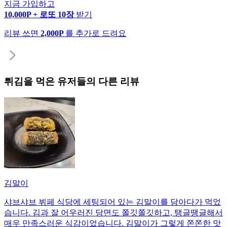
지금 가입하고
10,000P + 로또 10장
받기
리뷰 쓰면
2,000P
를 추가로 드려요
튀김
을 먹은 유저들의 다른 리뷰
김말이
샤브샤브 뷔페 식당에 세팅되어 있는 김말이를 담아다가 먹었
습니다. 김과 잘 어우러진 당면도 쫄깃쫄깃하고, 탱글땡글해서
매우 만족스러운 식감이었습니다. 김말이가 그렇게 쫀쫀한 맛