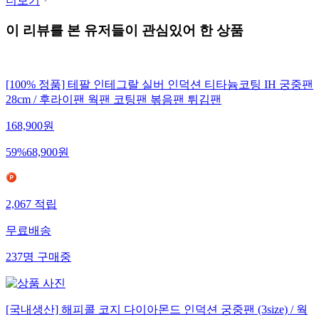
더보기
이 리뷰를 본 유저들이 관심있어 한 상품
[100% 정품] 테팔 인테그랄 실버 인덕션 티타늄코팅 IH 궁중팬
28cm / 후라이팬 웍팬 코팅팬 볶음팬 튀김팬
168,900
원
59
%
68,900
원
2,067
적립
무료배송
237
명
구매중
[국내생산] 해피콜 코지 다이아몬드 인덕션 궁중팬 (3size) / 웍