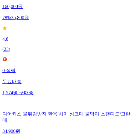
160,000
원
78
%
35,800
원
4.8
(
23
)
0
적립
무료배송
1,574
명
구매중
디어커스 물튀김방지 한옥 처마 싱크대 물막이 스탠다드/그란
데
34,900
원