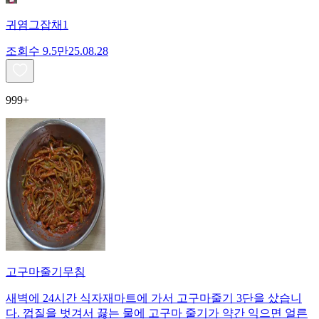
귀염그잡채1
조회수
9.5만
25.08.28
999+
고구마줄기무침
새벽에 24시간 식자재마트에 가서 고구마줄기 3단을 샀습니
다. 껍질을 벗겨서 끓는 물에 고구마 줄기가 약간 익으면 얼른