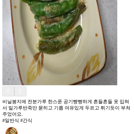
비닐봉지에 전분가루 한스푼 공기빵빵하게 흔들흔들 옷 입혀
서 밀가루반죽만 묻히고 기름 여유있게 두르고 튀기듯이 부쳐
주었어요.
#일반식 #간식