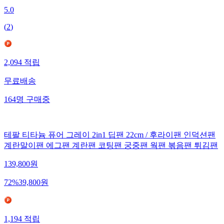
5.0
(
2
)
2,094
적립
무료배송
164
명
구매중
테팔 티타늄 퓨어 그레이 2in1 딥팬 22cm / 후라이팬 인덕션팬
계란말이팬 에그팬 계란팬 코팅팬 궁중팬 웍팬 볶음팬 튀김팬
139,800
원
72
%
39,800
원
1,194
적립