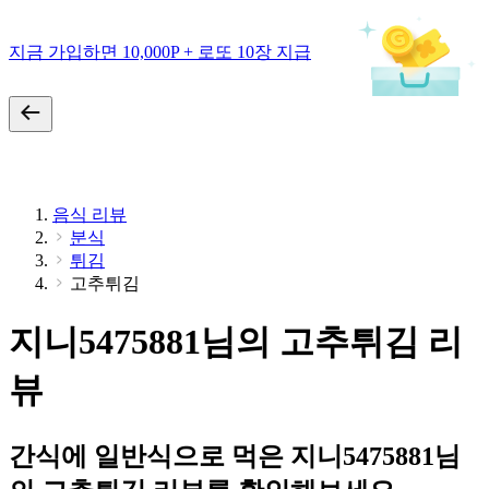
지금 가입하면 10,000P + 로또 10장 지급
음식 리뷰
분식
튀김
고추튀김
지니5475881님의 고추튀김 리
뷰
간식에 일반식으로 먹은 지니5475881님