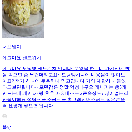
서브웨이
에그마요 샌드위치
에그마요 모닝빵 샌드위치 입니다. 수영을 하는데 가기전에 밥
을 먹으면 좀 무겁더라고요~ 모닝빵하나에 내용물이 많아보
이죠? 저거 하나에 두유하나 먹고갑니다 거의 계란하나 들었
다고보면됩니다~ 포만감은 정말 엄청나구요 레시피는 빵5개
만드는데 계란5개랑 후추 마요네즈는 2큰술정도? 많이넣는걸
안좋아해요 설탕조금 소금조금 홀그레인머스터드 작은큰술
딱 요렇게 넣으면 됩니다.
똘맹