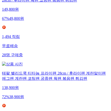
28cm / 후라이팬 웍팬 코팅팬 볶음팬 튀김팬
149,800
원
67
%
49,800
원
1,494
적립
무료배송
28
명
구매중
테팔 밸리드쿡 티타늄 프라이팬 28cm / 후라이팬 계란말이팬
에그팬 계란팬 코팅팬 궁중팬 웍팬 볶음팬 튀김팬
138,900
원
72
%
38,900
원