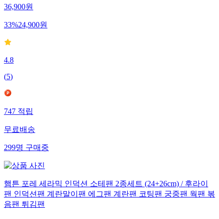
36,900
원
33
%
24,900
원
4.8
(
5
)
747
적립
무료배송
299
명
구매중
햄튼 포레 세라믹 인덕션 소테팬 2종세트 (24+26cm) / 후라이
팬 인덕션팬 계란말이팬 에그팬 계란팬 코팅팬 궁중팬 웍팬 볶
음팬 튀김팬