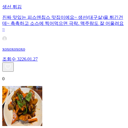
생선 튀김
진짜 맛있는 피스앤칩스 맛집이에요~ 생선(대구살)을 튀긴건
데~ 촉촉하고 소스에 찍어먹으면 극락. 맥주랑도 잘 어울려요
~
xoxoxoxoxo
조회수
32
26.01.27
0