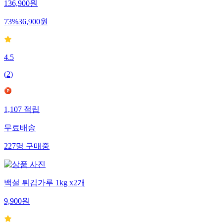
136,900
원
73
%
36,900
원
4.5
(
2
)
1,107
적립
무료배송
227
명
구매중
백설 튀김가루 1kg x2개
9,900
원