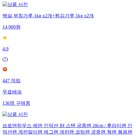
백설 부침가루 1kg x2개+튀김가루 1kg x2개
14,900
원
4.9
(
7
)
447
적립
무료배송
136
명
구매중
브로덴하우스 에덴 인덕션 IH 스텐 궁중팬 28cm / 후라이팬 인
덕션팬 계란말이팬 에그팬 계란팬 코팅팬 궁중팬 웍팬 볶음팬