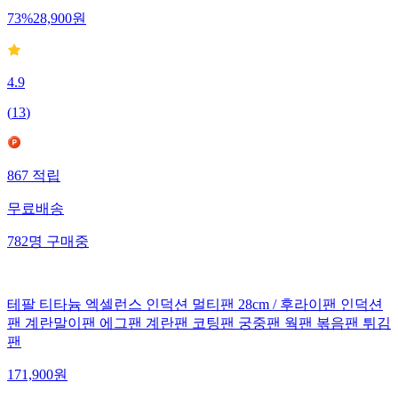
73
%
28,900
원
4.9
(
13
)
867
적립
무료배송
782
명
구매중
테팔 티타늄 엑셀런스 인덕션 멀티팬 28cm / 후라이팬 인덕션
팬 계란말이팬 에그팬 계란팬 코팅팬 궁중팬 웍팬 볶음팬 튀김
팬
171,900
원