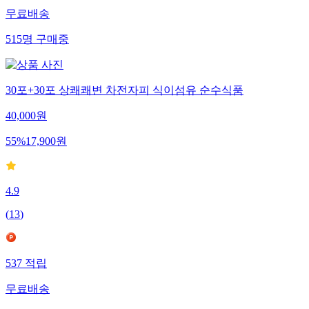
무료배송
515
명
구매중
30포+30포 상쾌쾌변 차전자피 식이섬유 순수식품
40,000
원
55
%
17,900
원
4.9
(
13
)
537
적립
무료배송