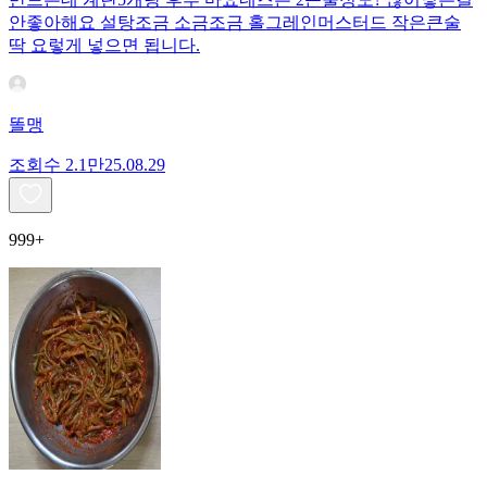
안좋아해요 설탕조금 소금조금 홀그레인머스터드 작은큰술
딱 요렇게 넣으면 됩니다.
똘맹
조회수
2.1만
25.08.29
999+