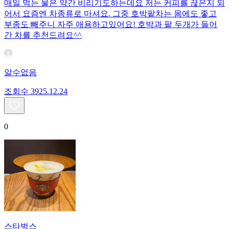
매일 먹는 물은 약간 비리기도하는데요 저는 커피를 끊은지 되
어서 요즘엔 차종류로 마셔요. 그중 호박팥차는 몸에도 좋고
부종도 빼주니 자주 애용하고있어요! 호박과 팥 두개가 들어
간 차를 추천드려요^^
알수없음
조회수
39
25.12.24
0
스타벅스