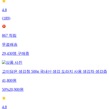
4.8
(
189
)
867
적립
무료배송
29,430
명
구매중
고이담은 생강청 500g 국내산 생강 도라지 사용 생강차 생강즙
41,800
원
50
%
20,900
원
4.8