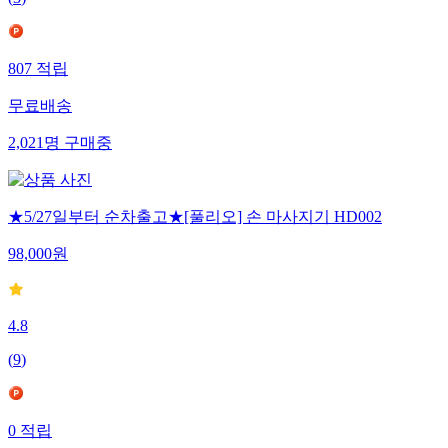
(
3
)
807
적립
무료배송
2,021
명
구매중
★5/27일부터 순차출고★[풀리오] 손 마사지기 HD002
98,000
원
4.8
(
9
)
0
적립