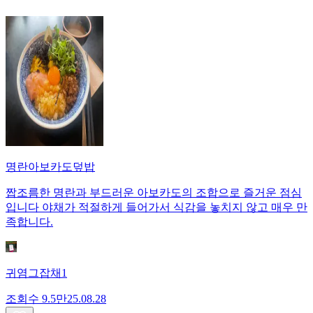
명란아보카도덮밥
짭조름한 명란과 부드러운 아보카도의 조합으로 즐거운 점심
입니다 야채가 적절하게 들어가서 식감을 놓치지 않고 매우 만
족합니다.
귀염그잡채1
조회수
9.5만
25.08.28