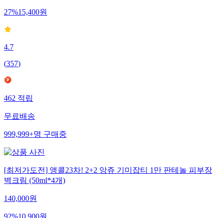
27
%
15,400
원
4.7
(
357
)
462
적립
무료배송
999,999+
명
구매중
[최저가도전] 앵콜23차! 2+2 앙쥬 기미잡티 1만 판테놀 피부장
벽크림 (50ml*4개)
140,000
원