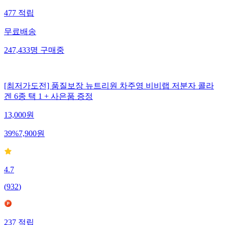
477
적립
무료배송
247,433
명
구매중
[최저가도전] 품질보장 뉴트리원 차주영 비비랩 저분자 콜라
겐 6종 택 1 + 사은품 증정
13,000
원
39
%
7,900
원
4.7
(
932
)
237
적립