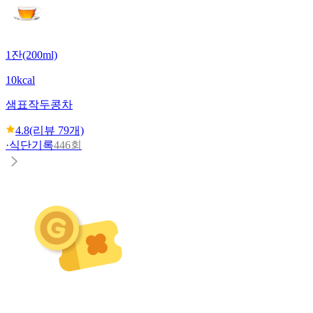
1잔(200ml)
10kcal
샘표
작두콩차
4.8
(리뷰
79
개)
·
식단기록
446회