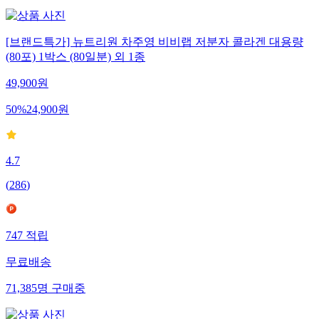
[브랜드특가] 뉴트리원 차주영 비비랩 저분자 콜라겐 대용량
(80포) 1박스 (80일분) 외 1종
49,900
원
50
%
24,900
원
4.7
(
286
)
747
적립
무료배송
71,385
명
구매중