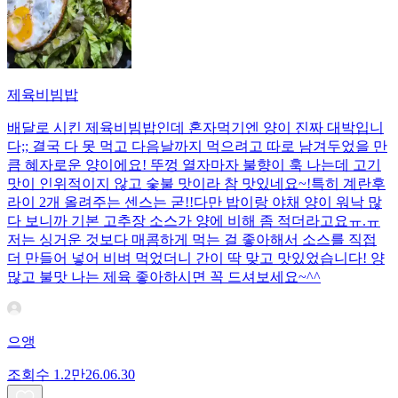
제육비빔밥
배달로 시킨 제육비빔밥인데 혼자먹기엔 양이 진짜 대박입니
다;; 결국 다 못 먹고 다음날까지 먹으려고 따로 남겨두었을 만
큼 혜자로운 양이에요! 뚜껑 열자마자 불향이 훅 나는데 고기
맛이 인위적이지 않고 숯불 맛이라 참 맛있네요~!특히 계란후
라이 2개 올려주는 센스는 굳!! ​다만 밥이랑 야채 양이 워낙 많
다 보니까 기본 고추장 소스가 양에 비해 좀 적더라고요ㅠ.ㅠ
저는 싱거운 것보다 매콤하게 먹는 걸 좋아해서 소스를 직접
더 만들어 넣어 비벼 먹었더니 간이 딱 맞고 맛있었습니다! 양
많고 불맛 나는 제육 좋아하시면 꼭 드셔보세요~^^
으앵
조회수
1.2만
26.06.30