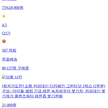
76,000
원
75
%
18,900
원
4.5
(
217
)
567
적립
무료배송
80,137
명
구매중
[최저가도전] 소휘 커피대신 디카페인 그린티샷 1박스 (2주분)
구성 / 아이돌·셀럽 긴급 레몬 녹차파우더 붓기차, 커피대신 붓
기제거 클렌즈워터 레몬즙 붓기완화
21,000
원