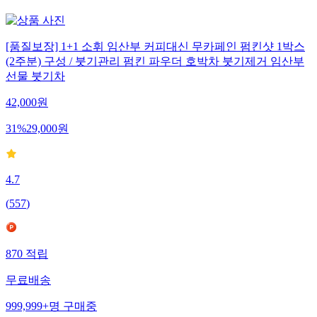
[품질보장] 1+1 소휘 임산부 커피대신 무카페인 펌킨샷 1박스
(2주분) 구성 / 붓기관리 펌킨 파우더 호박차 붓기제거 임산부
선물 붓기차
42,000
원
31
%
29,000
원
4.7
(
557
)
870
적립
무료배송
999,999+
명
구매중