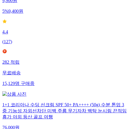
9,900
원
5
%
9,400
원
4.4
(
127
)
282
적립
무료배송
15,129
명
구매중
1+1 코리아나 수딩 선크림 SPF 50+ PA++++ (50g) 수분 톤업 3
중 기능성 자외선차단 미백 주름 무기자차 백탁 눈시림 끈적임
휴가 야외 등산 골프 여행