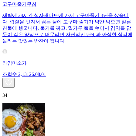
고구마줄기무침
새벽에 24시간 식자재마트에 가서 고구마줄기 3단을 샀습니
다. 껍질을 벗겨서 끓는 물에 고구마 줄기가 약간 익으면 얼른
찬물에 헹굽니다. 물기를 짜고, 밀가루 풀을 쑤어서 김치를 담
듯이 갖은 양념으로 버무리면 자연적인 단맛과 아삭한 식감에
놀라는 맛있는 반찬이 됩니다.
라임미소가
조회수
2,131
26.08.01
34