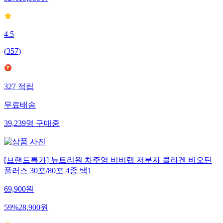
92
%
10,900
원
4.5
(
357
)
327
적립
무료배송
39,239
명
구매중
[브랜드특가] 뉴트리원 차주영 비비랩 저분자 콜라겐 비오틴
플러스 30포/80포 4종 택1
69,900
원
59
%
28,900
원