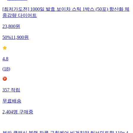
[최저가도전] 1000일 발효 보이차 스틱 1박스 (50포) 항산화 체
중감량 다이어트
23,800
원
50
%
11,900
원
4.8
(
18
)
357
적립
무료배송
2,404
명
구매중