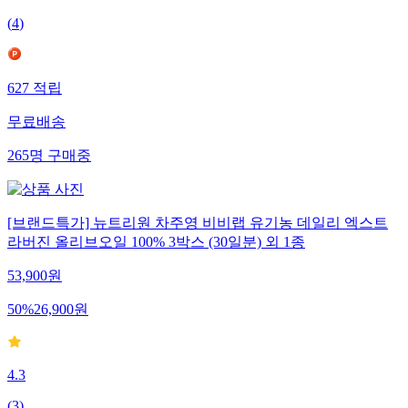
(
4
)
627
적립
무료배송
265
명
구매중
[브랜드특가] 뉴트리원 차주영 비비랩 유기농 데일리 엑스트
라버진 올리브오일 100% 3박스 (30일분) 외 1종
53,900
원
50
%
26,900
원
4.3