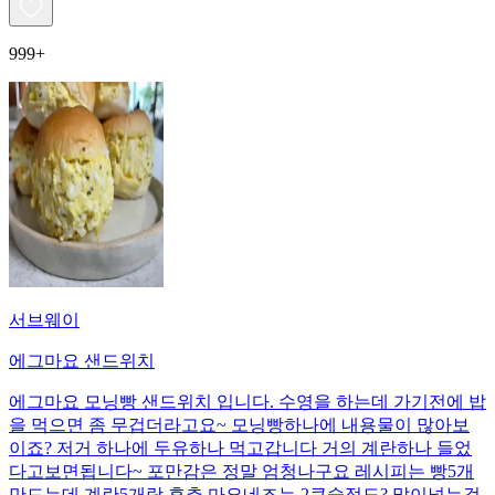
999+
서브웨이
에그마요 샌드위치
에그마요 모닝빵 샌드위치 입니다. 수영을 하는데 가기전에 밥
을 먹으면 좀 무겁더라고요~ 모닝빵하나에 내용물이 많아보
이죠? 저거 하나에 두유하나 먹고갑니다 거의 계란하나 들었
다고보면됩니다~ 포만감은 정말 엄청나구요 레시피는 빵5개
만드는데 계란5개랑 후추 마요네즈는 2큰술정도? 많이넣는걸