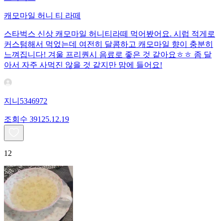
캐모마일 허니 티 라떼
스타벅스 신상 캐모마일 허니티라떼 먹어봤어요. 시럽 적게로
커스텀해서 먹었는데 여전히 달콤하고 캐모마일 향이 충분히
느껴집니다! 겨울 프리퀀시 음료로 좋은 것 같아요ㅎㅎ 좀 달
아서 자주 사먹진 않을 것 같지만 맘에 들어요!
지니5346972
조회수
391
25.12.19
12