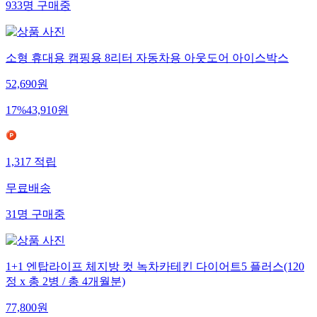
933
명
구매중
소형 휴대용 캠핑용 8리터 자동차용 아웃도어 아이스박스
52,690
원
17
%
43,910
원
1,317
적립
무료배송
31
명
구매중
1+1 엔탑라이프 체지방 컷 녹차카테킨 다이어트5 플러스(120
정 x 총 2병 / 총 4개월분)
77,800
원