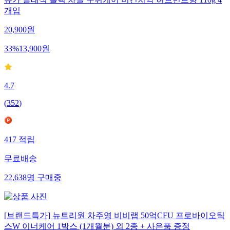
뷰카 클래식 블랙 차콜 구취케어 비건치약 허브민트향 110g 4
개입
20,900
원
33
%
13,900
원
4.7
(
352
)
417
적립
무료배송
22,638
명
구매중
[브랜드특가] 뉴트리원 차주영 비비랩 50억CFU 프로바이오틱
스W 이너케어 1박스 (1개월분) 외 2종 + 사은품 증정