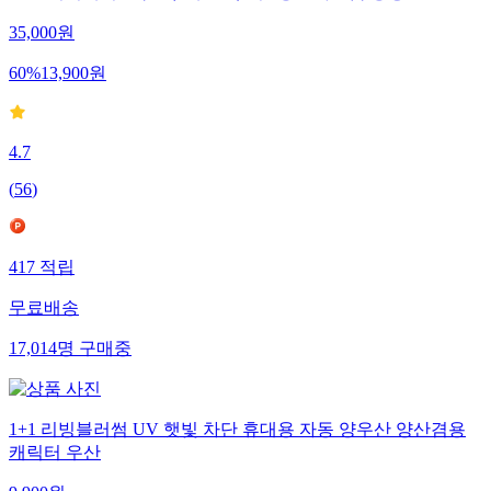
35,000
원
60
%
13,900
원
4.7
(
56
)
417
적립
무료배송
17,014
명
구매중
1+1 리빙블러썸 UV 햇빛 차단 휴대용 자동 양우산 양산겸용
캐릭터 우산