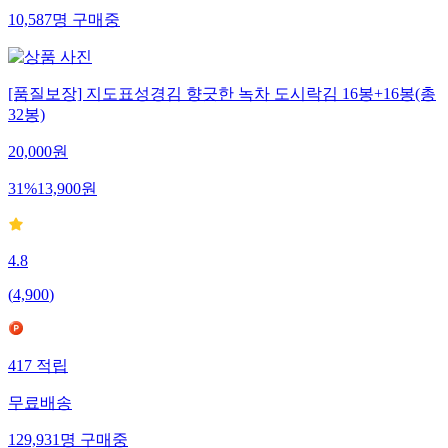
10,587
명
구매중
[품질보장] 지도표성경김 향긋한 녹차 도시락김 16봉+16봉(총
32봉)
20,000
원
31
%
13,900
원
4.8
(
4,900
)
417
적립
무료배송
129,931
명
구매중