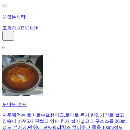
꿈굽는사람
조회수
83
25.10.16
0
토마토 수프
자주해먹는 토마토수프했어요.토마토 큰거 한입거리로 썰고
양송이 버섯5개 편썰고 양파 한개 썰어넣고 라구소스를 300ml
정도 부어요.맨위에 모짜렐라치즈 얹어주고 물을 100ml정도