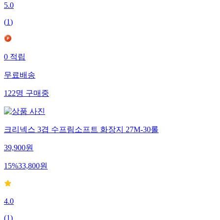
5.0
(
1
)
0
적립
무료배송
122
명
구매중
크리넥스 3겹 수프림소프트 화장지 27M-30롤
39,900
원
15
%
33,800
원
4.0
(
1
)