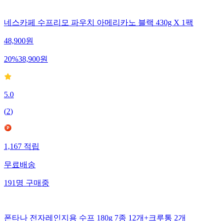
네스카페 수프리모 파우치 아메리카노 블랙 430g X 1팩
48,900
원
20
%
38,900
원
5.0
(
2
)
1,167
적립
무료배송
191
명
구매중
폰타나 전자레인지용 수프 180g 7종 12개+크루통 2개