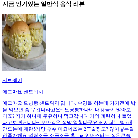
지금 인기있는
일반식
음식 리뷰
서브웨이
에그마요 샌드위치
에그마요 모닝빵 샌드위치 입니다. 수영을 하는데 가기전에 밥
을 먹으면 좀 무겁더라고요~ 모닝빵하나에 내용물이 많아보
이죠? 저거 하나에 두유하나 먹고갑니다 거의 계란하나 들었
다고보면됩니다~ 포만감은 정말 엄청나구요 레시피는 빵5개
만드는데 계란5개랑 후추 마요네즈는 2큰술정도? 많이넣는걸
안좋아해요 설탕조금 소금조금 홀그레인머스터드 작은큰술