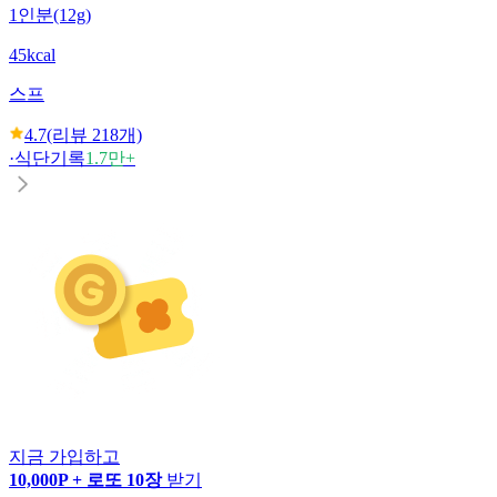
1인분(12g)
45kcal
스프
4.7
(리뷰
218
개)
·
식단기록
1.7만+
지금 가입하고
10,000P + 로또 10장
받기