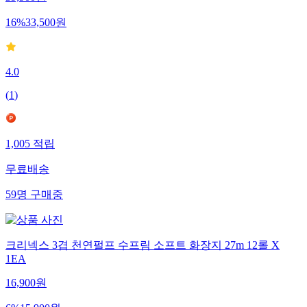
39,900
원
16
%
33,500
원
4.0
(
1
)
1,005
적립
무료배송
59
명
구매중
크리넥스 3겹 천연펄프 수프림 소프트 화장지 27m 12롤 X
1EA
16,900
원