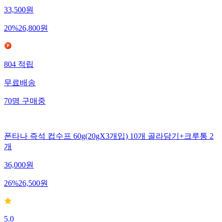
33,500
원
20
%
26,800
원
804
적립
무료배송
70
명
구매중
폰타나 즉석 컵수프 60g(20gX3개입) 10개 골라담기+크루통 2
개
36,000
원
26
%
26,500
원
5.0