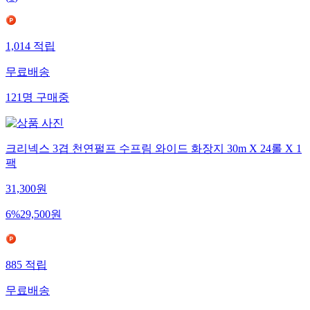
1,014
적립
무료배송
121
명
구매중
크리넥스 3겹 천연펄프 수프림 와이드 화장지 30m X 24롤 X 1
팩
31,300
원
6
%
29,500
원
885
적립
무료배송