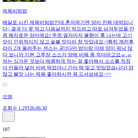
제육비빔밥
배달로 시킨 제육비빔밥인데 혼자먹기엔 양이 진짜 대박입니
다;; 결국 다 못 먹고 다음날까지 먹으려고 따로 남겨두었을 만
큼 혜자로운 양이에요! 뚜껑 열자마자 불향이 훅 나는데 고기
맛이 인위적이지 않고 숯불 맛이라 참 맛있네요~!특히 계란후
라이 2개 올려주는 센스는 굳!! ​다만 밥이랑 야채 양이 워낙 많
다 보니까 기본 고추장 소스가 양에 비해 좀 적더라고요ㅠ.ㅠ
저는 싱거운 것보다 매콤하게 먹는 걸 좋아해서 소스를 직접
더 만들어 넣어 비벼 먹었더니 간이 딱 맞고 맛있었습니다! 양
많고 불맛 나는 제육 좋아하시면 꼭 드셔보세요~^^
으앵
조회수
1.2만
26.06.30
187