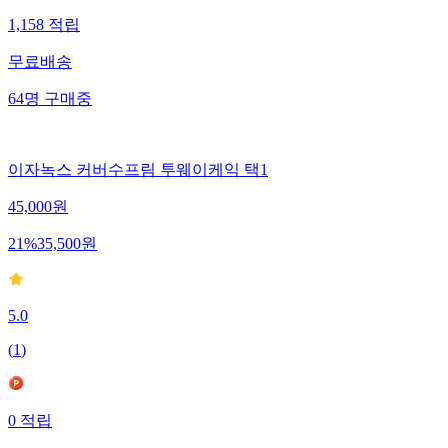
1,158
적립
무료배송
64
명
구매중
이자녹스 커버수프림 투웨이케익 택1
45,000
원
21
%
35,500
원
5.0
(
1
)
0
적립