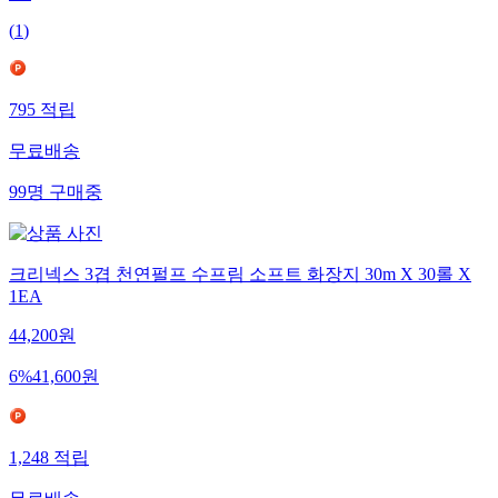
(
1
)
795
적립
무료배송
99
명
구매중
크리넥스 3겹 천연펄프 수프림 소프트 화장지 30m X 30롤 X
1EA
44,200
원
6
%
41,600
원
1,248
적립