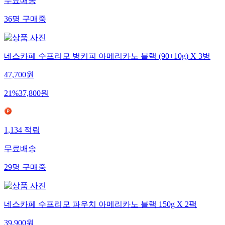
무료배송
36
명
구매중
네스카페 수프리모 병커피 아메리카노 블랙 (90+10g) X 3병
47,700
원
21
%
37,800
원
1,134
적립
무료배송
29
명
구매중
네스카페 수프리모 파우치 아메리카노 블랙 150g X 2팩