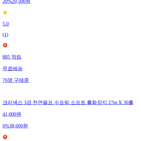
20
%
29,500
원
5.0
(
1
)
885
적립
무료배송
76
명
구매중
크리넥스 3겹 천연펄프 수프림 소프트 롤화장지 27m X 30롤
41,000
원
6
%
38,600
원