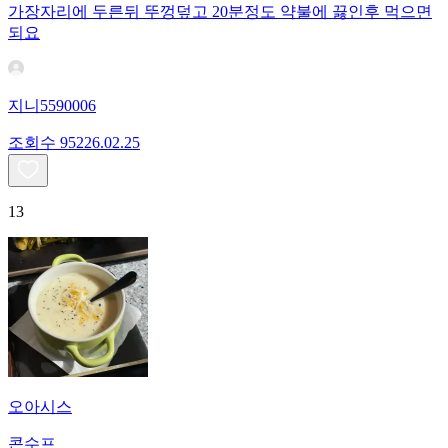
가장자리에 두른뒤 뚜껑덮고 20분정도 약불에 끓인후 먹으면
되요
지니5590006
조회수
952
26.02.25
13
오아시스
콘수프