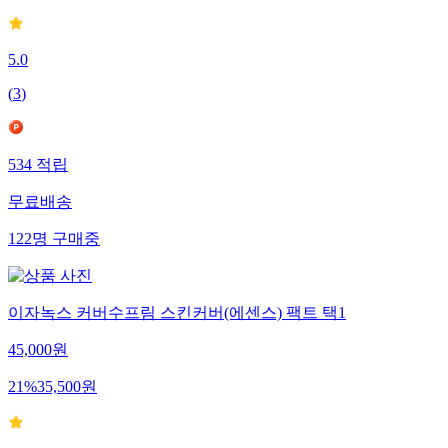
5.0
(
3
)
534
적립
무료배송
122
명
구매중
이자녹스 커버수프림 스킨커버(에센스) 팩트 택1
45,000
원
21
%
35,500
원