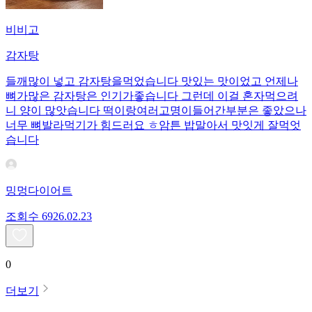
비비고
감자탕
들깨많이 넣고 감자탕을먹었습니다 맛있는 맛이었고 언제나
뼈가많은 감자탕은 인기가좋습니다 그런데 이걸 혼자먹으려
니 양이 많앗습니다 떡이랑여러고명이들어간부분은 좋았으나
너무 뼈발라먹기가 힘드러요 ㅎ암튼 밥말아서 맛잇게 잘먹엇
습니다
밍멍다이어트
조회수
69
26.02.23
0
더보기