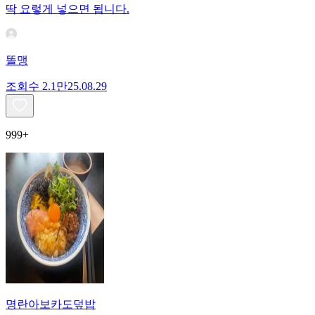
딱 요렇게 넣으면 됩니다.
똘맹
조회수
2.1만
25.08.29
999+
명란아보카도덮밥