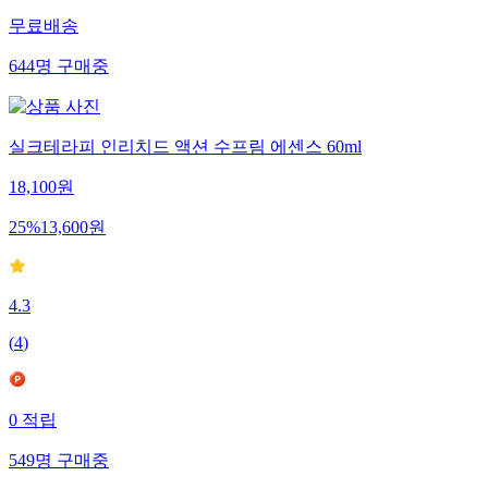
무료배송
644
명
구매중
실크테라피 인리치드 액션 수프림 에센스 60ml
18,100
원
25
%
13,600
원
4.3
(
4
)
0
적립
549
명
구매중