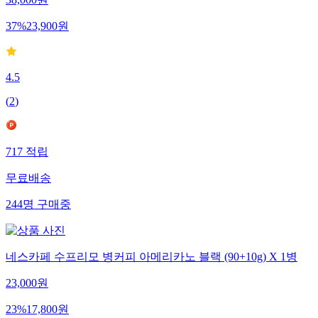
38,000
원
37
%
23,900
원
4.5
(
2
)
717
적립
무료배송
244
명
구매중
네스카페 수프리모 병커피 아메리카노 블랙 (90+10g) X 1병
23,000
원
23
%
17,800
원