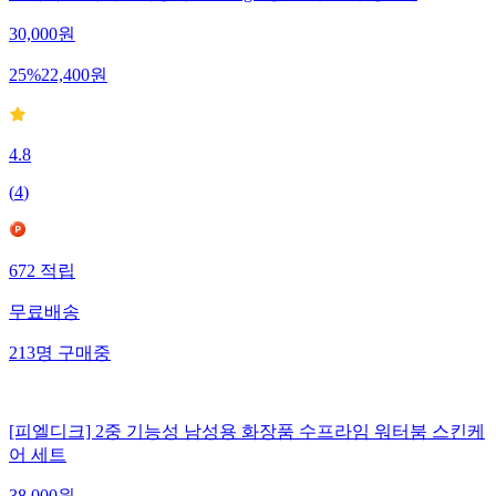
30,000
원
25
%
22,400
원
4.8
(
4
)
672
적립
무료배송
213
명
구매중
[피엘디크] 2중 기능성 남성용 화장품 수프라임 워터붐 스킨케
어 세트