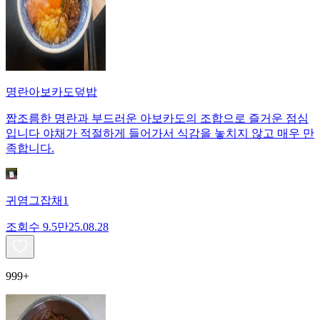
명란아보카도덮밥
짭조름한 명란과 부드러운 아보카도의 조합으로 즐거운 점심
입니다 야채가 적절하게 들어가서 식감을 놓치지 않고 매우 만
족합니다.
귀염그잡채1
조회수
9.5만
25.08.28
999+