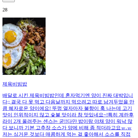
28
제육비빔밥
배달로 시킨 제육비빔밥인데 혼자먹기엔 양이 진짜 대박입니
다;; 결국 다 못 먹고 다음날까지 먹으려고 따로 남겨두었을 만
큼 혜자로운 양이에요! 뚜껑 열자마자 불향이 훅 나는데 고기
맛이 인위적이지 않고 숯불 맛이라 참 맛있네요~!특히 계란후
라이 2개 올려주는 센스는 굳!! ​다만 밥이랑 야채 양이 워낙 많
다 보니까 기본 고추장 소스가 양에 비해 좀 적더라고요ㅠ.ㅠ
저는 싱거운 것보다 매콤하게 먹는 걸 좋아해서 소스를 직접