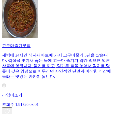
고구마줄기무침
새벽에 24시간 식자재마트에 가서 고구마줄기 3단을 샀습니
다. 껍질을 벗겨서 끓는 물에 고구마 줄기가 약간 익으면 얼른
찬물에 헹굽니다. 물기를 짜고, 밀가루 풀을 쑤어서 김치를 담
듯이 갖은 양념으로 버무리면 자연적인 단맛과 아삭한 식감에
놀라는 맛있는 반찬이 됩니다.
라임미소가
조회수
1,917
26.08.01