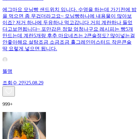
에그마요 모닝빵 샌드위치 입니다. 수영을 하는데 가기전에 밥
을 먹으면 좀 무겁더라고요~ 모닝빵하나에 내용물이 많아보
이죠? 저거 하나에 두유하나 먹고갑니다 거의 계란하나 들었
다고보면됩니다~ 포만감은 정말 엄청나구요 레시피는 빵5개
만드는데 계란5개랑 후추 마요네즈는 2큰술정도? 많이넣는걸
안좋아해요 설탕조금 소금조금 홀그레인머스터드 작은큰술
딱 요렇게 넣으면 됩니다.
똘맹
조회수
2만
25.08.29
999+