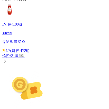
1인분(100g)
30kcal
큐원
알룰로스
4.7
(리뷰
47
개)
·
식단기록
6회