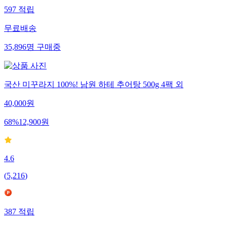
597
적립
무료배송
35,896
명
구매중
국산 미꾸라지 100%! 남원 하테 추어탕 500g 4팩 외
40,000
원
68
%
12,900
원
4.6
(
5,216
)
387
적립