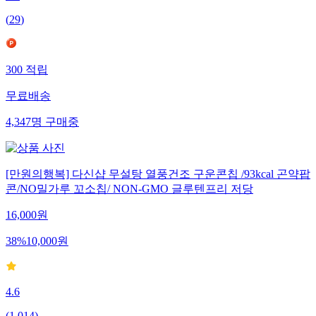
(
29
)
300
적립
무료배송
4,347
명
구매중
[만원의행복] 다신샵 무설탕 열풍건조 구운콘칩 /93kcal 곤약팝
콘/NO밀가루 꼬소칩/ NON-GMO 글루텐프리 저당
16,000
원
38
%
10,000
원
4.6