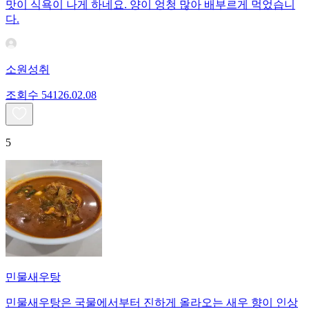
맛이 식욕이 나게 하네요. 양이 엉청 많아 배부르게 먹었습니
다.
소원성취
조회수
541
26.02.08
5
민물새우탕
민물새우탕은 국물에서부터 진하게 올라오는 새우 향이 인상