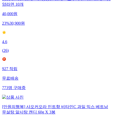
농심 신라면 10개 + 안성탕면 10개 + 오뚜기 진라면 10개 + 삼
양라면 10개
40,000
원
23
%
30,900
원
4.6
(
26
)
927
적립
무료배송
773
명
구매중
[만원의행복] 샤오커오라 민트향 비타민C 과일 믹스 베트남
무설탕 알사탕 캔디 60g X 3봉