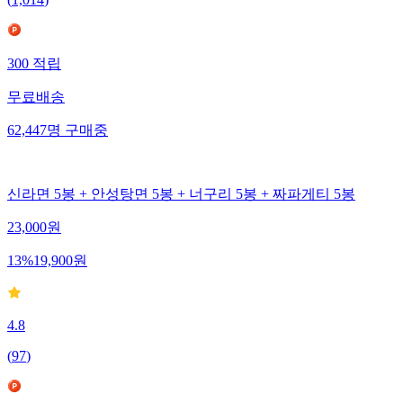
(
1,014
)
300
적립
무료배송
62,447
명
구매중
신라면 5봉 + 안성탕면 5봉 + 너구리 5봉 + 짜파게티 5봉
23,000
원
13
%
19,900
원
4.8
(
97
)