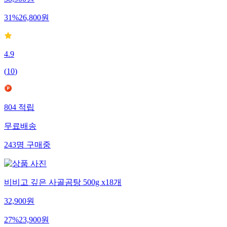
38,900
원
31
%
26,800
원
4.9
(
10
)
804
적립
무료배송
243
명
구매중
비비고 깊은 사골곰탕 500g x18개
32,900
원
27
%
23,900
원