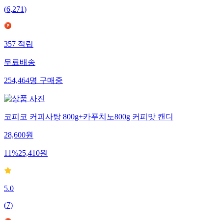
(
6,271
)
357
적립
무료배송
254,464
명
구매중
코피코 커피사탕 800g+카푸치노800g 커피맛 캔디
28,600
원
11
%
25,410
원
5.0
(
7
)