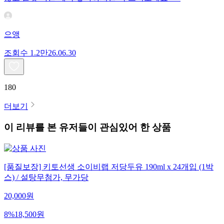
으앵
조회수
1.2만
26.06.30
180
더보기
이 리뷰를 본 유저들이 관심있어 한 상품
[품질보장] 키토선생 소이비랩 저당두유 190ml x 24개입 (1박
스) / 설탕무첨가, 무가당
20,000
원
8
%
18,500
원