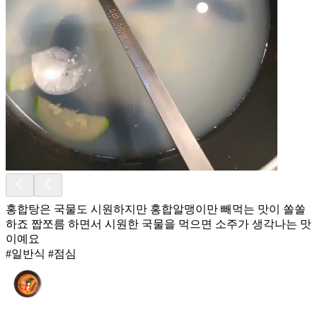
홍합탕은 국물도 시원하지만 홍합알맹이만 빼먹는 맛이 쏠쏠
하죠 짭쪼름 하면서 시원한 국물을 먹으면 소주가 생각나는 맛
이예요
#일반식 #점심