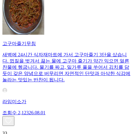
고구마줄기무침
새벽에 24시간 식자재마트에 가서 고구마줄기 3단을 샀습니
다. 껍질을 벗겨서 끓는 물에 고구마 줄기가 약간 익으면 얼른
찬물에 헹굽니다. 물기를 짜고, 밀가루 풀을 쑤어서 김치를 담
듯이 갖은 양념으로 버무리면 자연적인 단맛과 아삭한 식감에
놀라는 맛있는 반찬이 됩니다.
라임미소가
조회수
2,123
26.08.01
33