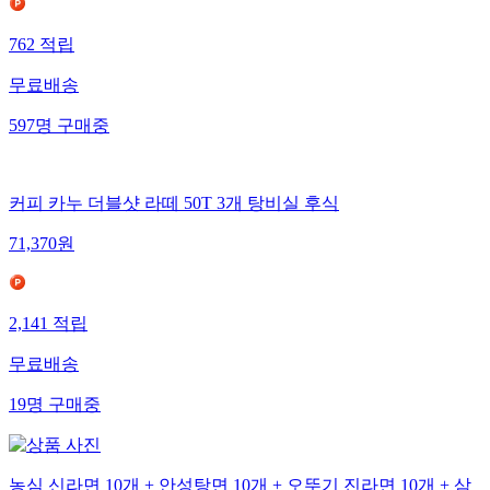
762
적립
무료배송
597
명
구매중
커피 카누 더블샷 라떼 50T 3개 탕비실 후식
71,370
원
2,141
적립
무료배송
19
명
구매중