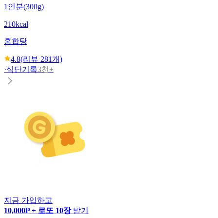
1인분(300g)
210kcal
홍합탕
4.8
(리뷰
281
개)
·
식단기록
3천+
지금 가입하고
10,000P + 로또 10장
받기