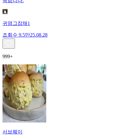
족합니다.
귀염그잡채1
조회수
9.5만
25.08.28
999+
서브웨이