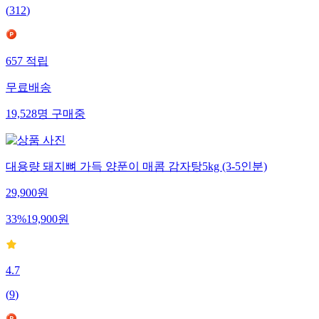
(
312
)
657
적립
무료배송
19,528
명
구매중
대용량 돼지뼈 가득 양푼이 매콤 감자탕5kg (3-5인분)
29,900
원
33
%
19,900
원
4.7
(
9
)