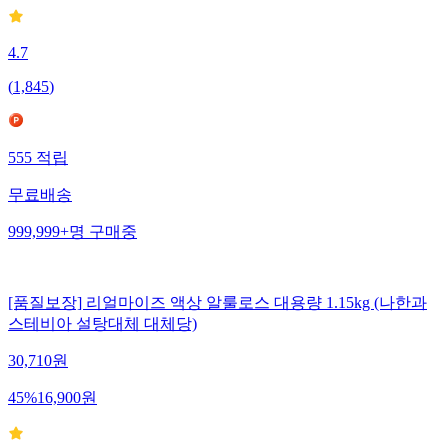
4.7
(
1,845
)
555
적립
무료배송
999,999+
명
구매중
[품질보장] 리얼마이즈 액상 알룰로스 대용량 1.15kg (나한과
스테비아 설탕대체 대체당)
30,710
원
45
%
16,900
원