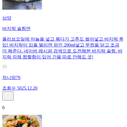
삼양
바지락 술찜면
올리브오일에 마늘을 넣고 볶다가 고추도 썰어넣고 바지락 투
입! 바지락이 입을 벌리면 와인 200ml넣고 뚜껑을 닫고 조금
더 쪄준다. 네이버 레시퍼 검색으로 도전해본 바지락 술찜. 바
지락 자체 짭짤함이 있어 간을 따로 안해도 굿!
차니맘79
조회수
50
25.12.20
0