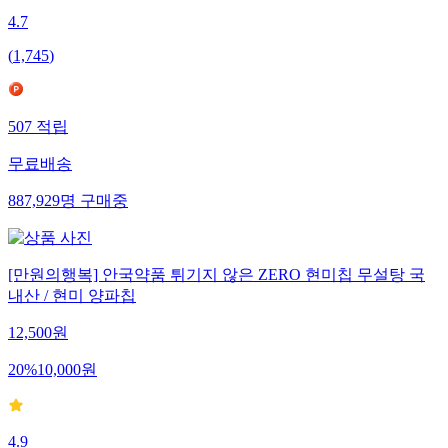
4.7
(
1,745
)
507
적립
무료배송
887,929
명
구매중
[만원의행복] 안국약품 튀기지 않은 ZERO 현미칩 무설탕 국
내산 / 현미 양파칩
12,500
원
20
%
10,000
원
4.9