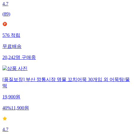
4.7
(
89
)
576
적립
무료배송
20,242
명
구매중
[품질보장] 부산 깡통시장 명물 꼬치어묵 30개입 외 어묵탕/물
떡
19,900
원
40
%
11,900
원
4.7