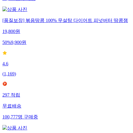
43,087
명
구매중
[품질보장] 볶음땅콩 100% 무설탕 다이어트 피넛버터 땅콩잼
19,800
원
50
%
9,900
원
4.6
(
1,169
)
297
적립
무료배송
100,777
명
구매중