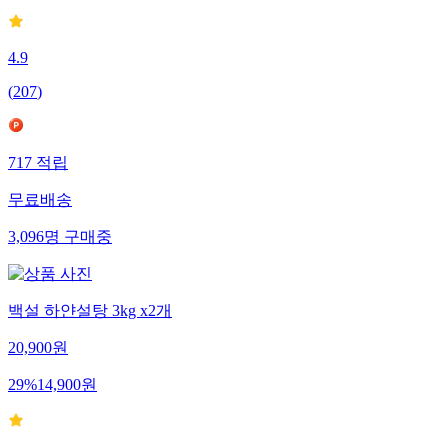
4.9
(
207
)
717
적립
무료배송
3,096
명
구매중
백설 하얀설탕 3kg x2개
20,900
원
29
%
14,900
원