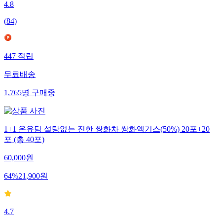
4.8
(
84
)
447
적립
무료배송
1,765
명
구매중
1+1 온유담 설탕없는 진한 쌍화차 쌍화엑기스(50%) 20포+20
포 (총 40포)
60,000
원
64
%
21,900
원
4.7