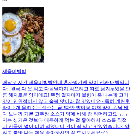
제육비빔밥
배달로 시킨 제육비빔밥인데 혼자먹기엔 양이 진짜 대박입니
다;; 결국 다 못 먹고 다음날까지 먹으려고 따로 남겨두었을 만
큼 혜자로운 양이에요! 뚜껑 열자마자 불향이 훅 나는데 고기
맛이 인위적이지 않고 숯불 맛이라 참 맛있네요~!특히 계란후
라이 2개 올려주는 센스는 굳!! ​다만 밥이랑 야채 양이 워낙 많
다 보니까 기본 고추장 소스가 양에 비해 좀 적더라고요ㅠ.ㅠ
저는 싱거운 것보다 매콤하게 먹는 걸 좋아해서 소스를 직접
더 만들어 넣어 비벼 먹었더니 간이 딱 맞고 맛있었습니다! 양
많고 불맛 나는 제육 좋아하시면 꼭 드셔보세요~^^