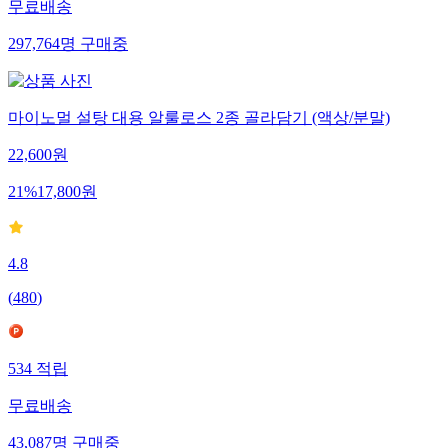
무료배송
297,764
명
구매중
마이노멀 설탕 대용 알룰로스 2종 골라담기 (액상/분말)
22,600
원
21
%
17,800
원
4.8
(
480
)
534
적립
무료배송