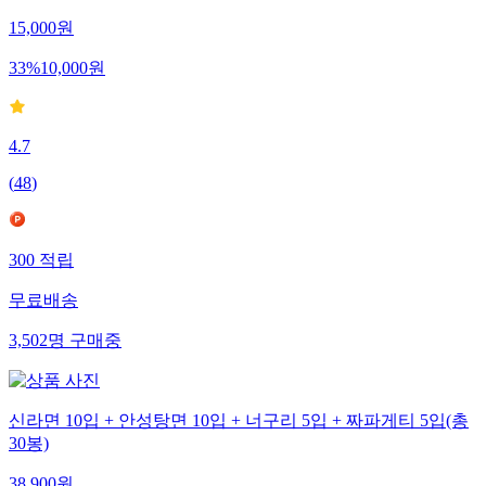
15,000
원
33
%
10,000
원
4.7
(
48
)
300
적립
무료배송
3,502
명
구매중
신라면 10입 + 안성탕면 10입 + 너구리 5입 + 짜파게티 5입(총
30봉)