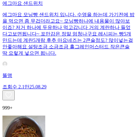
에그마요 샌드위치
에그마요 모닝빵 샌드위치 입니다. 수영을 하는데 가기전에 밥
을 먹으면 좀 무겁더라고요~ 모닝빵하나에 내용물이 많아보
이죠? 저거 하나에 두유하나 먹고갑니다 거의 계란하나 들었
다고보면됩니다~ 포만감은 정말 엄청나구요 레시피는 빵5개
만드는데 계란5개랑 후추 마요네즈는 2큰술정도? 많이넣는걸
안좋아해요 설탕조금 소금조금 홀그레인머스터드 작은큰술
딱 요렇게 넣으면 됩니다.
똘맹
조회수
2.1만
25.08.29
999+