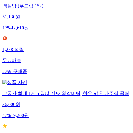
백설탕 (푸드림 15k)
51,130
원
17
%
42,610
원
1,278
적립
무료배송
27
명
구매중
교동관 최대 17cm 왕뼈 진짜 왕갈비탕, 한우 맑은 나주식 곰탕
36,000
원
47
%
19,200
원