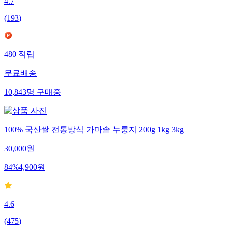
4.7
(
193
)
480
적립
무료배송
10,843
명
구매중
100% 국산쌀 전통방식 가마솥 누룽지 200g 1kg 3kg
30,000
원
84
%
4,900
원
4.6
(
475
)