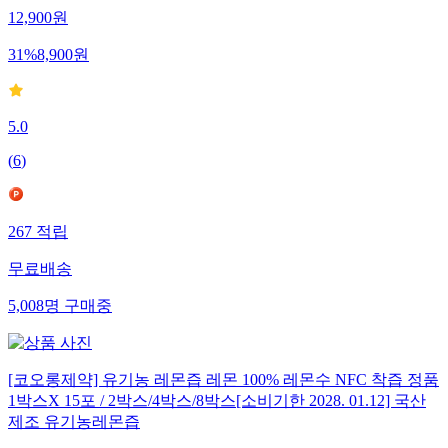
12,900
원
31
%
8,900
원
5.0
(
6
)
267
적립
무료배송
5,008
명
구매중
[코오롱제약] 유기농 레몬즙 레몬 100% 레몬수 NFC 착즙 정품
1박스X 15포 / 2박스/4박스/8박스[소비기한 2028. 01.12] 국산
제조 유기농레몬즙