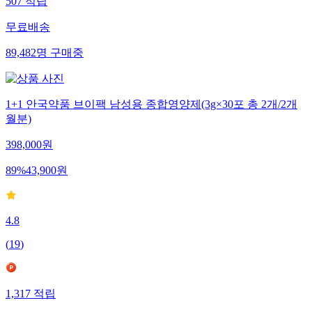
507
적립
무료배송
89,482
명
구매중
1+1 안국약품 브이팩 남성용 종합영양제(3g×30포 총 2개/2개
월분)
398,000
원
89
%
43,900
원
4.8
(
19
)
1,317
적립