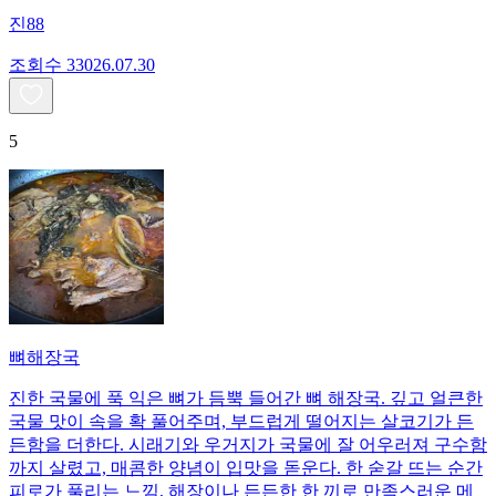
진88
조회수
330
26.07.30
5
뼈해장국
진한 국물에 푹 익은 뼈가 듬뿍 들어간 뼈 해장국. 깊고 얼큰한
국물 맛이 속을 확 풀어주며, 부드럽게 떨어지는 살코기가 든
든함을 더한다. 시래기와 우거지가 국물에 잘 어우러져 구수함
까지 살렸고, 매콤한 양념이 입맛을 돋운다. 한 숟갈 뜨는 순간
피로가 풀리는 느낌, 해장이나 든든한 한 끼로 만족스러운 메