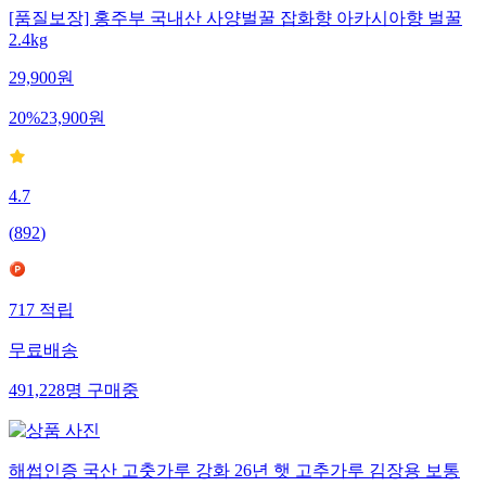
[품질보장] 홍주부 국내산 사양벌꿀 잡화향 아카시아향 벌꿀
2.4kg
29,900
원
20
%
23,900
원
4.7
(
892
)
717
적립
무료배송
491,228
명
구매중
해썹인증 국산 고춧가루 강화 26년 햇 고추가루 김장용 보통