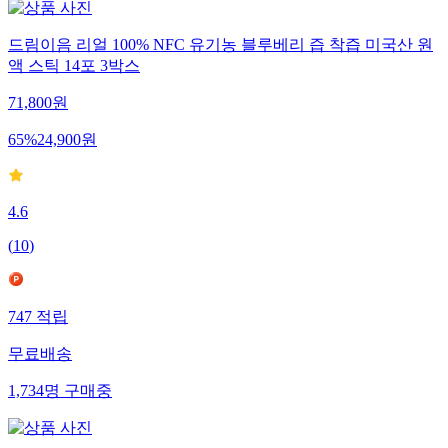
드림이음 리얼 100% NFC 유기농 블루베리 즙 착즙 미국산 원
액 스틱 14포 3박스
71,800
원
65
%
24,900
원
4.6
(
10
)
747
적립
무료배송
1,734
명
구매중