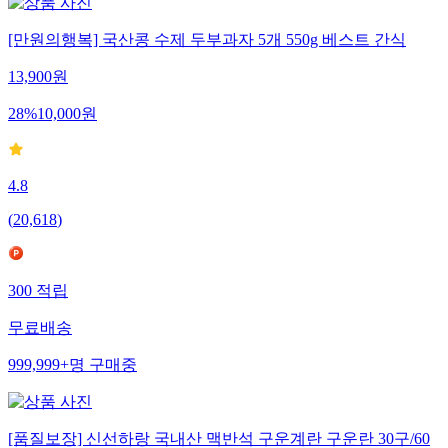
[만원의행복] 국산콩 수제 두부과자 5개 550g 베스트 간식
13,900
원
28
%
10,000
원
4.8
(
20,618
)
300
적립
무료배송
999,999+
명
구매중
[품질보장] 신선하랑 국내산 맥반석 구운계란 구운란 30구/60