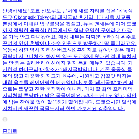
안녕하세요! 도쿄 신오쿠보 근처에 새로 자리를 잡은 '옥동식
도쿄(Okdongsik Tokyo)의 돼지국밥 후기입니다 서울 서교동
본점에서 미쉐린 빕구르망을 휩쓸고, 뉴욕 맨해튼에 이어 도쿄
까지 점령한 옥동식! 한국에서도 워낙 유명한 곳이라 기대감
을 가득 안고 다녀왔어요. 매장 내부는 다찌(카운터) 석 위주로
꾸며져 있어 혼밥이나 소수 인원으로 방문하기 딱 좋더라고요.
옥동식 하면 역시 지리산 버크셔K 흑돼지로 끓여낸 맑은 돼지
곰탕이 시그니처죠. 하지만 일본 도쿄점에 왔다면 절대 놓쳐서
는 안 되는 컬래버레이션이자 현지 특화 메뉴가 있습니다. 기
간한정 하마구리(대합조개) 돼지국밥입니다. 기존 옥동식 특
유의 맑고 깨끗한 돼지고기 육수에, 시원하고 감칠맛 터지는
대합 육수를 레이어링한 메뉴입니다. 보통 '돼지국밥' 하면 떠
오르는 뽀얗고 진한 묵직함이 아니라, 마치 잘 끓인 프리미엄
지리처럼 투명하고 맑은 국물이에요. 잡내는 단 1도 없고, 입안
에 남는 잔여물 없이 깔끔하게 떨어집니다. 도쿄오시면 일식에
지치시면 깨끗한 국물드시러 한번 가보세요 강추입니다 .
핀타로