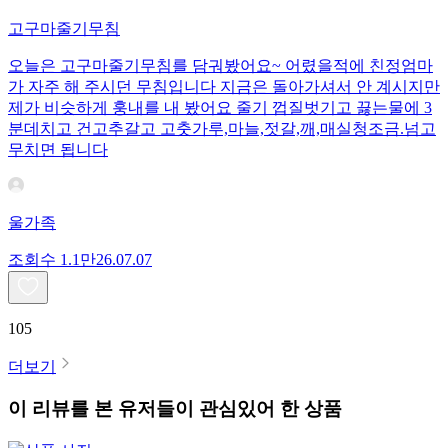
고구마줄기무침
오늘은 고구마줄기무침를 담궈봤어요~ 어렸을적에 친정엄마
가 자주 해 주시던 무침입니다 지금은 돌아가셔서 안 계시지만
제가 비슷하게 훙내를 내 봤어요 줄기 껍질벗기고 끓는물에 3
분데치고 건고추갈고 고춧가루,마늘,젓갈,깨,매실청조금.넘고
무치면 됩니다
울가족
조회수
1.1만
26.07.07
105
더보기
이 리뷰를 본 유저들이 관심있어 한 상품