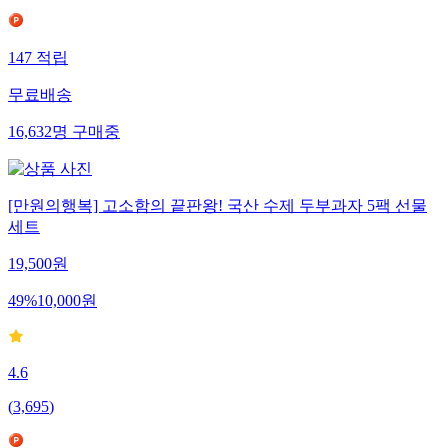
147
적립
무료배송
16,632
명
구매중
[만원의행복] 고소함의 끝판왕! 국산 수제 두부과자 5팩 선물
세트
19,500
원
49
%
10,000
원
4.6
(
3,695
)