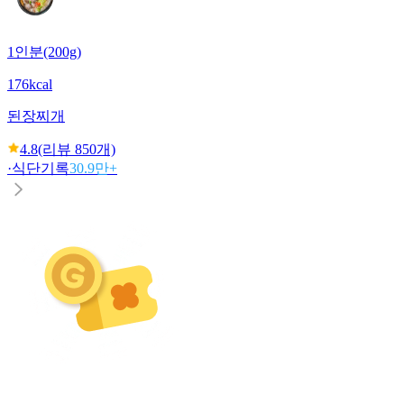
1인분(200g)
176kcal
된장찌개
4.8
(리뷰
850
개)
·
식단기록
30.9만+