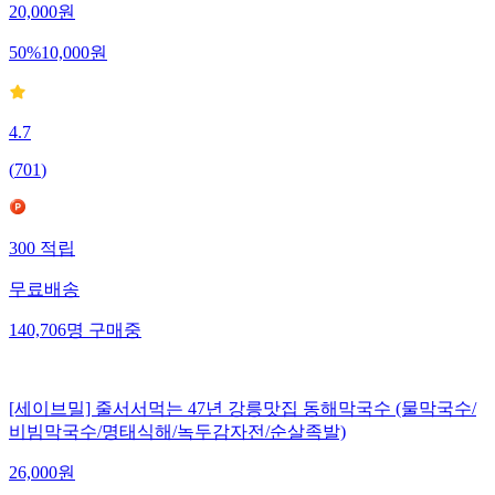
20,000
원
50
%
10,000
원
4.7
(
701
)
300
적립
무료배송
140,706
명
구매중
[세이브밀] 줄서서먹는 47년 강릉맛집 동해막국수 (물막국수/
비빔막국수/명태식해/녹두감자전/순살족발)
26,000
원