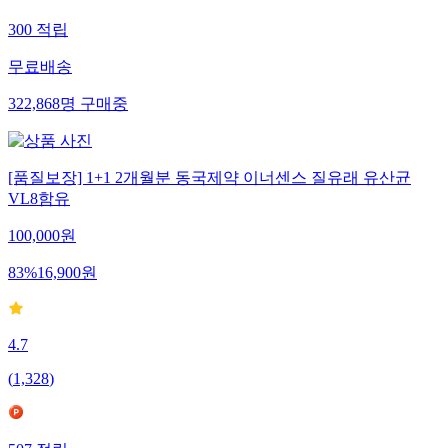
300
적립
무료배송
322,868
명
구매중
[품질보장] 1+1 2개월분 동국제약 이너센스 질유래 유산균
VL8함유
100,000
원
83
%
16,900
원
4.7
(
1,328
)