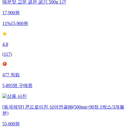
매운맛 고운 굵은 굵기 500g 1근
17,900
원
11
%
15,900
원
4.8
(
117
)
477
적립
5,895
명
구매중
[동국제약] 콘드로이친 상어연골88(500mg×90정 1박스/3개월
분)
55,000
원