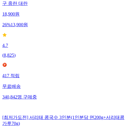
구 중란 대란
18,900
원
26
%
13,900
원
4.7
(
8,825
)
417
적립
무료배송
340,842
명
구매중
[최저가도전] 서리태 콩국수 3인분(1인분당 면200g+서리태콩
가루70g)