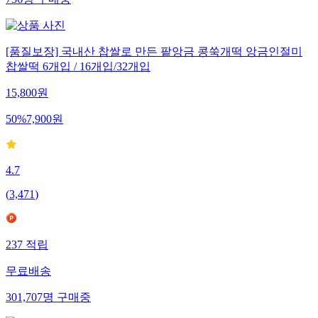
736
명
구매중
[품질보장] 국내산 찹쌀로 만든 팥앙금 콩쑥개떡 앙금인절미
찹쌀떡 6개입 / 16개입/32개입
15,800
원
50
%
7,900
원
4.7
(
3,471
)
237
적립
무료배송
301,707
명
구매중