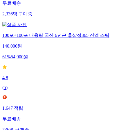
무료배송
2,336
명
구매중
100포+100포 대용량 국산 6년근 홍삼정365 진액 스틱
140,000
원
61
%
54,900
원
4.8
(
5
)
1,647
적립
무료배송