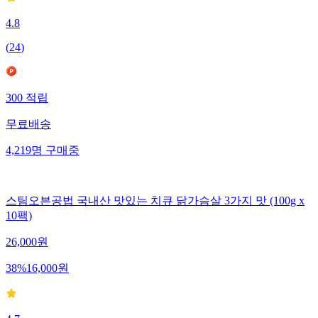
4.8
(
24
)
300
적립
무료배송
4,219
명
구매중
스팀오븐공법 국내산 맛있는 치큐 닭가슴살 3가지 맛 (100g x
10팩)
26,000
원
38
%
16,000
원