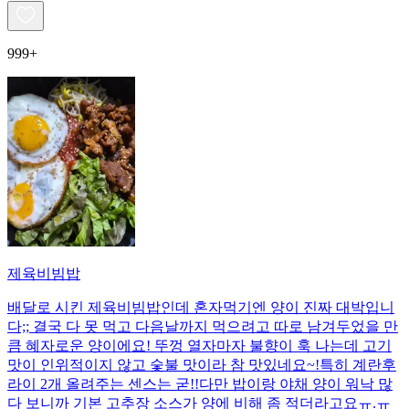
999+
제육비빔밥
배달로 시킨 제육비빔밥인데 혼자먹기엔 양이 진짜 대박입니
다;; 결국 다 못 먹고 다음날까지 먹으려고 따로 남겨두었을 만
큼 혜자로운 양이에요! 뚜껑 열자마자 불향이 훅 나는데 고기
맛이 인위적이지 않고 숯불 맛이라 참 맛있네요~!특히 계란후
라이 2개 올려주는 센스는 굳!! ​다만 밥이랑 야채 양이 워낙 많
다 보니까 기본 고추장 소스가 양에 비해 좀 적더라고요ㅠ.ㅠ