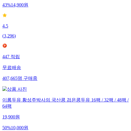
43
%
14,900
원
4.5
(
3,296
)
447
적립
무료배송
407,665
명
구매중
이롬두유 황성주박사의 국산콩 검은콩두유 16팩 / 32팩 / 48팩 /
64팩
19,900
원
50
%
10,000
원