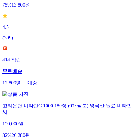
75
%
13,800
원
4.5
(
399
)
414
적립
무료배송
17,809
명
구매중
고려은단 비타민C 1000 180정 (6개월분) 영국산 원료 비타민
씨
150,000
원
82
%
26,280
원