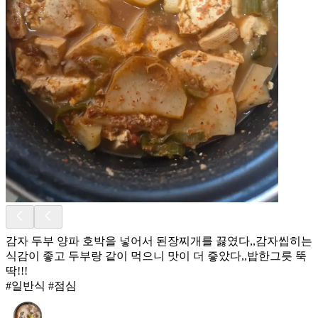
감자 두부 양파 호박을 넣어서 된장찌개를 끓였다,,감자씹히는
식감이 좋고 두부랑 같이 먹으니 맛이 더 즣았다,,밥한그릇 뚝
딱!!!
#일반식 #점심