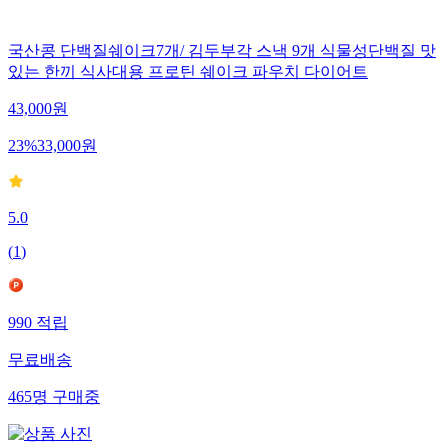
국산콩 단백질쉐이크7개/ 김두부각 스낵 9개 식물성단백질 맛
있는 한끼 식사대용 프로틴 쉐이크 파우치 다이어트
43,000
원
23
%
33,000
원
5.0
(
1
)
990
적립
무료배송
465
명
구매중