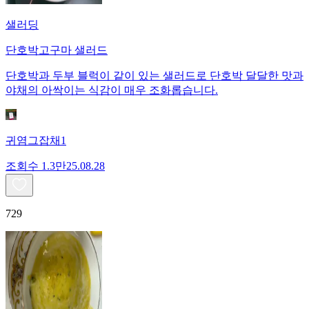
샐러딩
단호박고구마 샐러드
단호박과 두부 블럭이 같이 있는 샐러드로 단호박 달달한 맛과
야채의 아싹이는 식감이 매우 조화롭습니다.
귀염그잡채1
조회수
1.3만
25.08.28
729