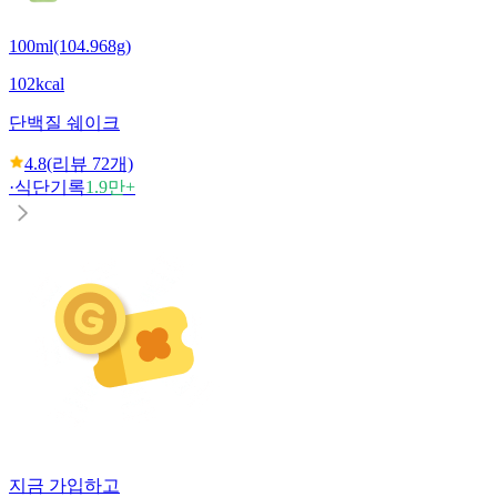
100ml(104.968g)
102kcal
단백질 쉐이크
4.8
(리뷰
72
개)
·
식단기록
1.9만+
지금 가입하고