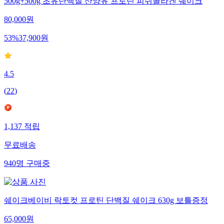
500g+500g 초유단백질 산양유 프로틴 피쉬콜라겐 쉐이크
80,000
원
53
%
37,900
원
4.5
(
22
)
1,137
적립
무료배송
940
명
구매중
쉐이크베이비 락토컷 프로틴 단백질 쉐이크 630g 보틀증정
65,000
원