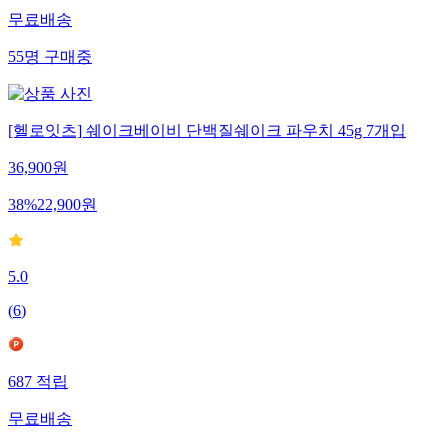
무료배송
55
명
구매중
[헬로잇츠] 쉐이크베이비 단백질쉐이크 파우치 45g 7개입
36,900
원
38
%
22,900
원
5.0
(
6
)
687
적립
무료배송