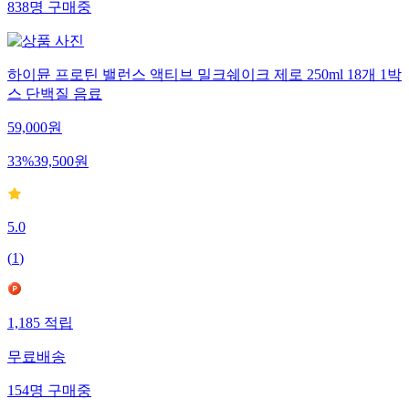
838
명
구매중
하이뮨 프로틴 밸런스 액티브 밀크쉐이크 제로 250ml 18개 1박
스 단백질 음료
59,000
원
33
%
39,500
원
5.0
(
1
)
1,185
적립
무료배송
154
명
구매중