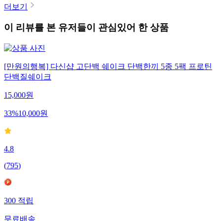
더보기
이 리뷰를 본 유저들이 관심있어 한 상품
[만원의행복] 다신샵 고단백 쉐이크 단백한끼 5종 5팩 프로틴
단백질쉐이크
15,000
원
33
%
10,000
원
4.8
(
795
)
300
적립
무료배송