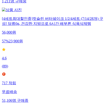
1,211
명
구매중
[4세트최대할인중]컷슬린 버터쉐이크 1/2/4세트 (7/14/28개) 구
성! 당류0g, 건강한 지방으로 6시간 배부른 식욕삭제템
56,000
원
57
%
23,900
원
4.6
(
89
)
717
적립
무료배송
51,106
명
구매중