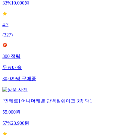
33
%
10,000
원
4.7
(
327
)
300
적립
무료배송
30,029
명
구매중
[인테로] 어나더레벨 단백질쉐이크 3종 택1
55,000
원
57
%
23,900
원