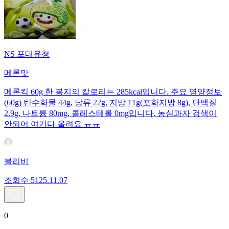
NS 포대유청
메론맛
메론킥 60g 한 봉지의 칼로리는 285kcal입니다. 주요 영양정보
(60g) 탄수화물 44g, 당류 22g, 지방 11g(포화지방 8g), 단백질
2.9g, 나트륨 80mg, 콜레스테롤 0mg입니다. 농심과자 검색이
안되어 여기다 올려요 ㅠㅠ
블리비
조회수
51
25.11.07
0