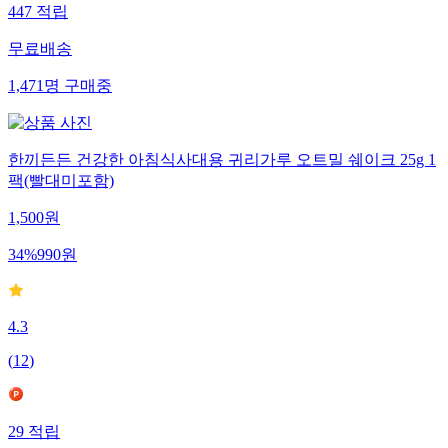
447
적립
무료배송
1,471
명
구매중
한끼든든 건강한 아침식사대용 귀리가루 오트밀 쉐이크 25g 1
팩(빨대미포함)
1,500
원
34
%
990
원
4.3
(
12
)
29
적립