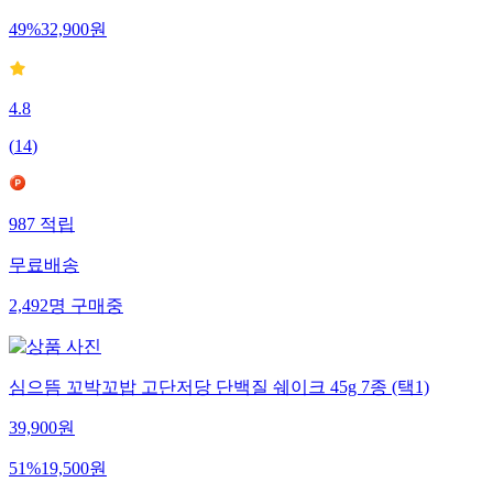
49
%
32,900
원
4.8
(
14
)
987
적립
무료배송
2,492
명
구매중
심으뜸 꼬박꼬밥 고단저당 단백질 쉐이크 45g 7종 (택1)
39,900
원
51
%
19,500
원