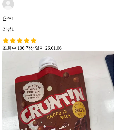
욘쯔1
리뷰1
조회수 106
작성일자 26.01.06