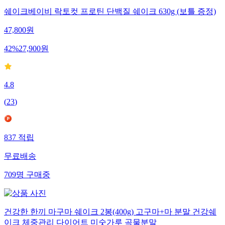
쉐이크베이비 락토컷 프로틴 단백질 쉐이크 630g (보틀 증정)
47,800
원
42
%
27,900
원
4.8
(
23
)
837
적립
무료배송
709
명
구매중
건강한 한끼 마구마 쉐이크 2봉(400g) 고구마+마 분말 건강쉐