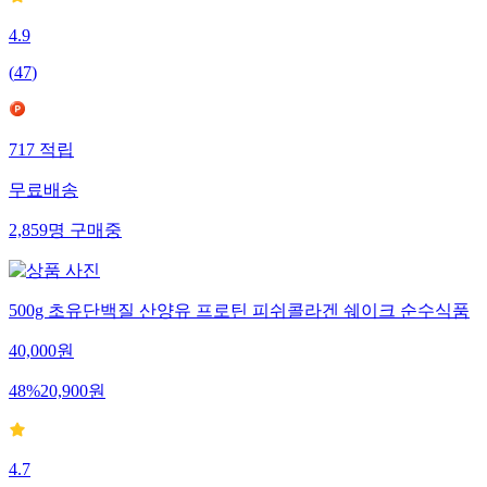
4.9
(
47
)
717
적립
무료배송
2,859
명
구매중
500g 초유단백질 산양유 프로틴 피쉬콜라겐 쉐이크 순수식품
40,000
원
48
%
20,900
원
4.7