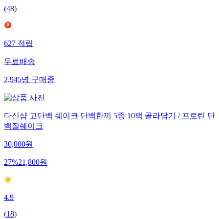
(
48
)
627
적립
무료배송
2,945
명
구매중
다신샵 고단백 쉐이크 단백한끼 5종 10팩 골라담기 / 프로틴 단
백질쉐이크
30,000
원
27
%
21,800
원
4.9
(
18
)