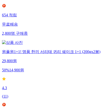
654
적립
무료배송
2,800
명
구매중
원플원1+1! 명품 한끼 서리태 귀리 쉐이크 1+1 (200gx2봉)
29,800
원
50
%
14,900
원
4.3
(
11
)