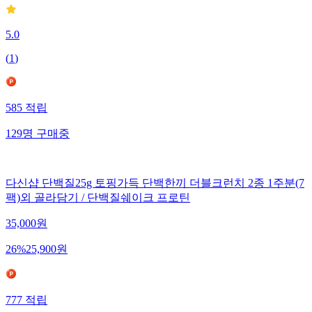
5.0
(
1
)
585
적립
129
명
구매중
다신샵 단백질25g 토핑가득 단백한끼 더블크런치 2종 1주분(7
팩)외 골라담기 / 단백질쉐이크 프로틴
35,000
원
26
%
25,900
원
777
적립