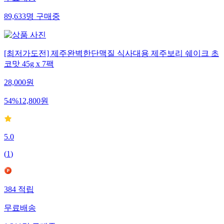
89,633
명
구매중
[최저가도전] 제주완벽한단맥질 식사대용 제주보리 쉐이크 초
코맛 45g x 7팩
28,000
원
54
%
12,800
원
5.0
(
1
)
384
적립
무료배송