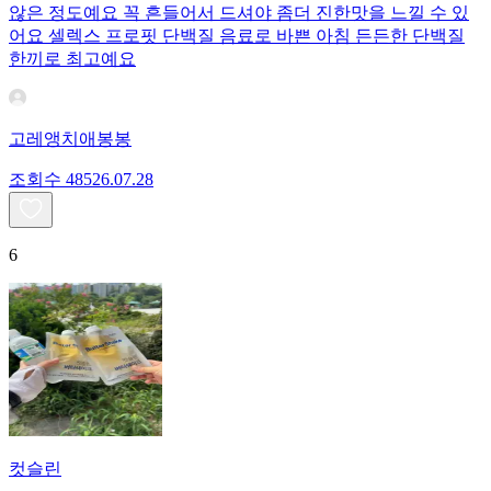
않은 정도예요 꼭 흔들어서 드셔야 좀더 진한맛을 느낄 수 있
어요 셀렉스 프로핏 단백질 음료로 바쁜 아침 든든한 단백질
한끼로 최고예요
고레앵치애봉봉
조회수
485
26.07.28
6
컷슬린