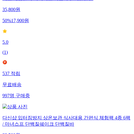
이크 체중관리 다이어트 미숫가루 곡물분말
35,800
원
50
%
17,900
원
5.0
(
1
)
537
적립
무료배송
997
명
구매중
다신샵 입터짐방지 상온보관 식사대용 간편식 체험팩 4종 6팩
/ 마녀스프 단백질쉐이크 단백질바