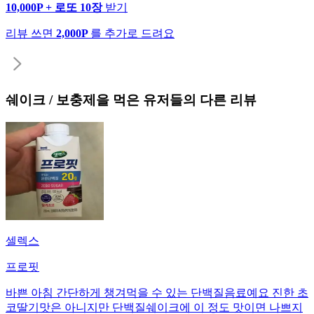
10,000P + 로또 10장
받기
리뷰 쓰면
2,000P
를 추가로 드려요
쉐이크 / 보충제
을 먹은 유저들의 다른 리뷰
셀렉스
프로핏
바쁜 아침 간단하게 챙겨먹을 수 있는 단백질음료예요 진한 초
코딸기맛은 아니지만 단백질쉐이크에 이 정도 맛이면 나쁘지