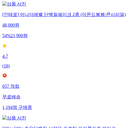
[인테로] 어나더레벨 단백질쉐이크 2종 (아몬드봉봉/콘시리얼)
48,000
원
54
%
21,900
원
4.7
(
18
)
657
적립
무료배송
1,194
명
구매중