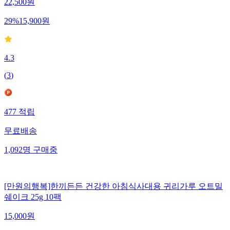
22,500
원
29
%
15,900
원
4.3
(
3
)
477
적립
무료배송
1,092
명
구매중
[만원의행복]한끼든든 건강한 아침식사대용 귀리가루 오트밀
쉐이크 25g 10팩
15,000
원