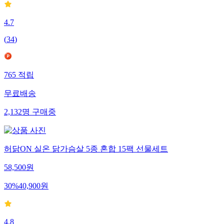
4.7
(
34
)
765
적립
무료배송
2,132
명
구매중
허닭ON 실온 닭가슴살 5종 혼합 15팩 선물세트
58,500
원
30
%
40,900
원