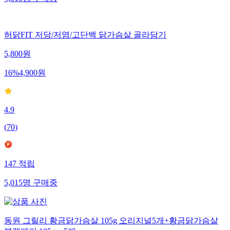
허닭FIT 저당/저염/고단백 닭가슴살 골라담기
5,800
원
16
%
4,900
원
4.9
(
70
)
147
적립
5,015
명
구매중
동원 그릴리 황금닭가슴살 105g 오리지널5개+황금닭가슴살