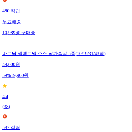
480
적립
무료배송
10,989
명
구매중
바르닭 셀렉트밀 소스 닭가슴살 5종(10/19/31/43팩)
49,000
원
59
%
19,900
원
4.4
(
38
)
597
적립