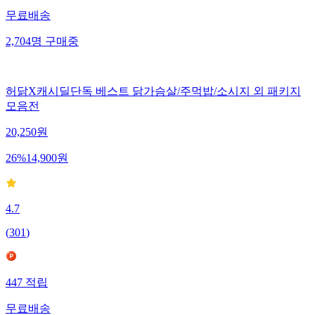
무료배송
2,704
명
구매중
허닭X캐시딜단독 베스트 닭가슴살/주먹밥/소시지 외 패키지
모음전
20,250
원
26
%
14,900
원
4.7
(
301
)
447
적립
무료배송