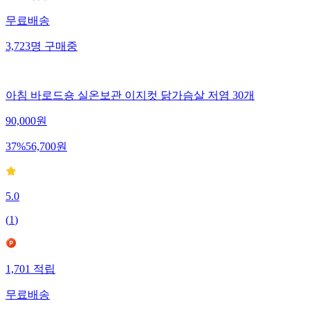
480
적립
무료배송
3,723
명
구매중
아침 바로드숑 실온보관 이지컷 닭가슴살 저염 30개
90,000
원
37
%
56,700
원
5.0
(
1
)
1,701
적립
무료배송