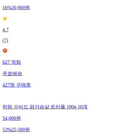
16
%
20,900
원
4.7
(
7
)
627
적립
무료배송
427
명
구매중
하림 수비드 닭가슴살 트러플 100g 10개
54,000
원
53
%
25,500
원