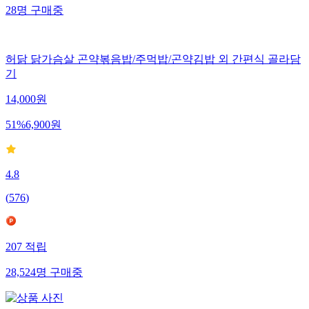
28
명
구매중
허닭 닭가슴살 곤약볶음밥/주먹밥/곤약김밥 외 간편식 골라담
기
14,000
원
51
%
6,900
원
4.8
(
576
)
207
적립
28,524
명
구매중