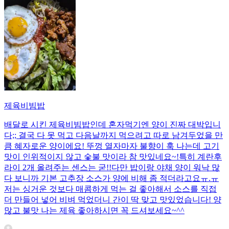
제육비빔밥
배달로 시킨 제육비빔밥인데 혼자먹기엔 양이 진짜 대박입니
다;; 결국 다 못 먹고 다음날까지 먹으려고 따로 남겨두었을 만
큼 혜자로운 양이에요! 뚜껑 열자마자 불향이 훅 나는데 고기
맛이 인위적이지 않고 숯불 맛이라 참 맛있네요~!특히 계란후
라이 2개 올려주는 센스는 굳!! ​다만 밥이랑 야채 양이 워낙 많
다 보니까 기본 고추장 소스가 양에 비해 좀 적더라고요ㅠ.ㅠ
저는 싱거운 것보다 매콤하게 먹는 걸 좋아해서 소스를 직접
더 만들어 넣어 비벼 먹었더니 간이 딱 맞고 맛있었습니다! 양
많고 불맛 나는 제육 좋아하시면 꼭 드셔보세요~^^