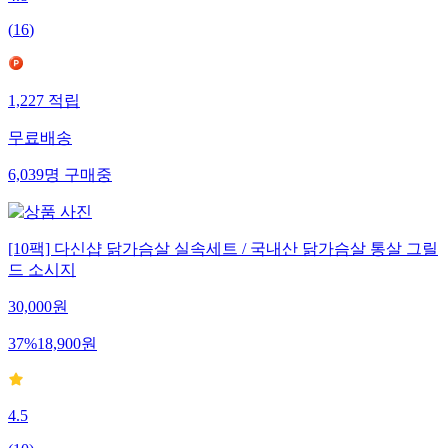
4.8
(
16
)
1,227
적립
무료배송
6,039
명
구매중
[10팩] 다신샵 닭가슴살 실속세트 / 국내산 닭가슴살 통살 그릴
드 소시지
30,000
원
37
%
18,900
원
4.5