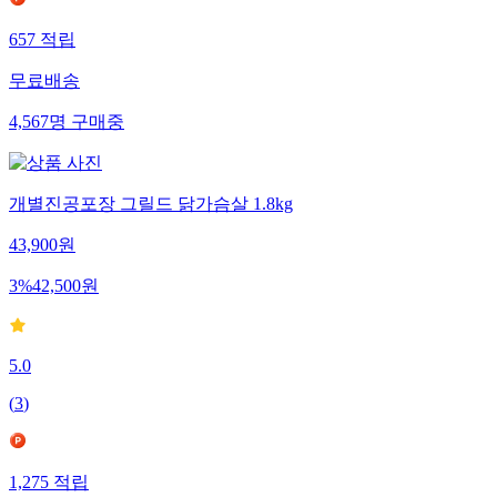
657
적립
무료배송
4,567
명
구매중
개별진공포장 그릴드 닭가슴살 1.8kg
43,900
원
3
%
42,500
원
5.0
(
3
)