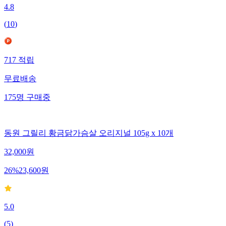
4.8
(
10
)
717
적립
무료배송
175
명
구매중
동원 그릴리 황금닭가슴살 오리지널 105g x 10개
32,000
원
26
%
23,600
원
5.0