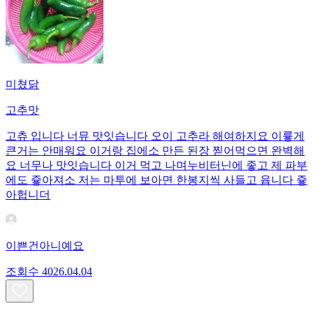
미쳤닭
고추맛
고츄 입니다 너뮤 맛잇습니다 오이 고추라 해여하지요 이륳게
큰거는 안매워요 이거랑 집에소 만든 된장 찓어먹으면 완벽해
요 너무나 맛잇습니다 이거 먹고 나며누비터닌에 좋고 제 파부
에도 즇아져소 저는 마투에 보아면 한봉지씩 사들고 윱니다 즇
아헙니더
이쁜건아니예요
조회수
40
26.04.04