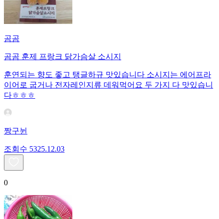
곰곰
곰곰 훈제 프랑크 닭가슴살 소시지
훈연되는 향도 좋고 탱글하규 맛있습니다 소시지는 에어프라
이어로 굽거나 전자레인지류 데워먹어요 두 가지 다 맛있습니
다ㅎㅎㅎ
짱구뉜
조회수
53
25.12.03
0