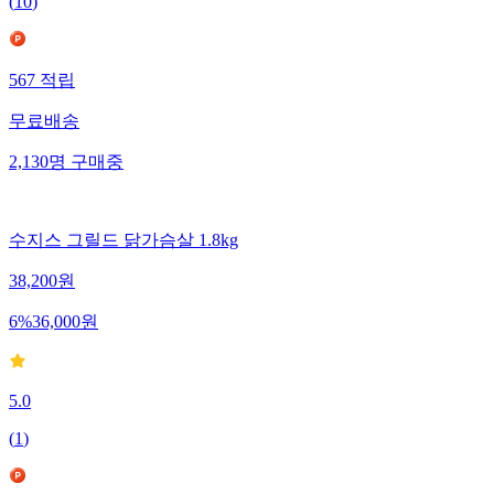
(
10
)
567
적립
무료배송
2,130
명
구매중
수지스 그릴드 닭가슴살 1.8kg
38,200
원
6
%
36,000
원
5.0
(
1
)