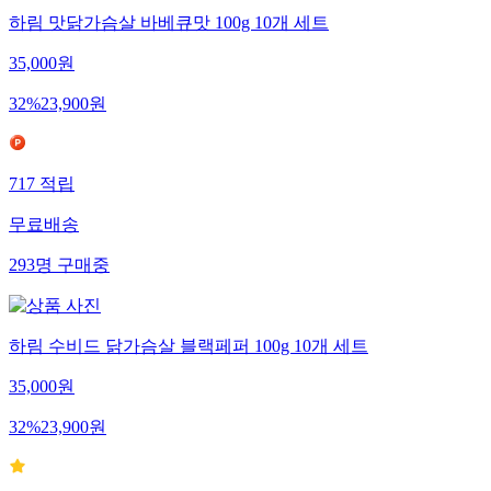
하림 맛닭가슴살 바베큐맛 100g 10개 세트
35,000
원
32
%
23,900
원
717
적립
무료배송
293
명
구매중
하림 수비드 닭가슴살 블랙페퍼 100g 10개 세트
35,000
원
32
%
23,900
원