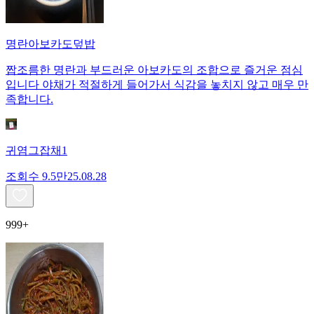
명란아보카도덮밥
짭조름한 명란과 부드러운 아보카도의 조합으로 즐거운 점심
입니다 야채가 적절하게 들어가서 식감을 놓치지 않고 매우 만
족합니다.
귀염그잡채1
조회수
9.5만
25.08.28
999+