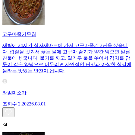
고구마줄기무침
새벽에 24시간 식자재마트에 가서 고구마줄기 3단을 샀습니
다. 껍질을 벗겨서 끓는 물에 고구마 줄기가 약간 익으면 얼른
찬물에 헹굽니다. 물기를 짜고, 밀가루 풀을 쑤어서 김치를 담
듯이 갖은 양념으로 버무리면 자연적인 단맛과 아삭한 식감에
놀라는 맛있는 반찬이 됩니다.
라임미소가
조회수
2,202
26.08.01
34