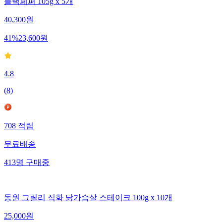
블랙페퍼 105g x 5개
40,300
원
41
%
23,600
원
4.8
(
8
)
708
적립
무료배송
413
명
구매중
동원 그릴리 직화 닭가슴살 스테이크 100g x 10개
25,000
원