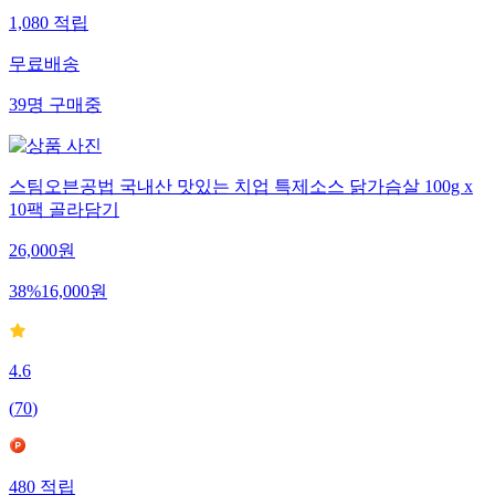
1,080
적립
무료배송
39
명
구매중
스팀오븐공법 국내산 맛있는 치업 특제소스 닭가슴살 100g x
10팩 골라담기
26,000
원
38
%
16,000
원
4.6
(
70
)