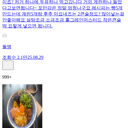
이죠? 저거 하나에 두유하나 먹고갑니다 거의 계란하나 들었
다고보면됩니다~ 포만감은 정말 엄청나구요 레시피는 빵5개
만드는데 계란5개랑 후추 마요네즈는 2큰술정도? 많이넣는걸
안좋아해요 설탕조금 소금조금 홀그레인머스터드 작은큰술
딱 요렇게 넣으면 됩니다.
똘맹
조회수
2.1만
25.08.29
999+