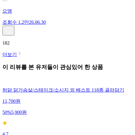
으앵
조회수
1.2만
26.06.30
182
더보기
이 리뷰를 본 유저들이 관심있어 한 상품
허닭 닭가슴살/스테이크/소시지 외 베스트 118종 골라담기
11,700
원
50
%
5,900
원
4.7