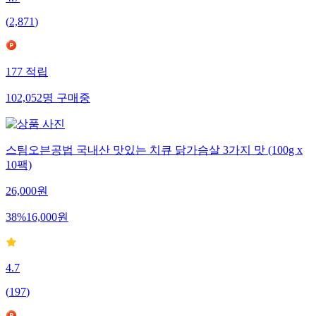
(
2,871
)
177
적립
102,052
명
구매중
스팀오븐공법 국내산 맛있는 치큐 닭가슴살 3가지 맛 (100g x
10팩)
26,000
원
38
%
16,000
원
4.7
(
197
)