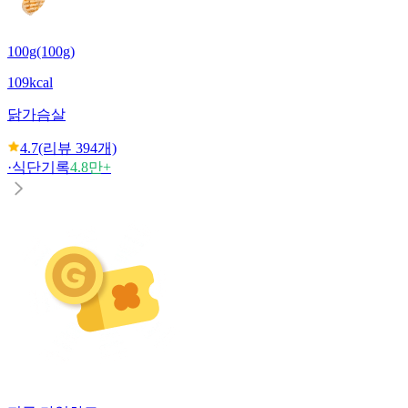
100g(100g)
109kcal
닭가슴살
4.7
(리뷰
394
개)
·
식단기록
4.8만+