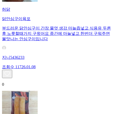
허닭
닭안심구이육포
부드러운 닭안심구이 간장 물엿 생강 마늘즙넣고 식용유 두른
후 노릇할때가지 구윘어요 중간에 마늘넣고 한번더 구워주면
불맛나는 안심구이입니다
지니5436233
조회수
117
26.01.08
0