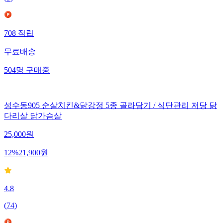
(
5
)
708
적립
무료배송
504
명
구매중
성수동905 순살치킨&닭강정 5종 골라담기 / 식단관리 저당 닭
다리살 닭가슴살
25,000
원
12
%
21,900
원
4.8
(
74
)