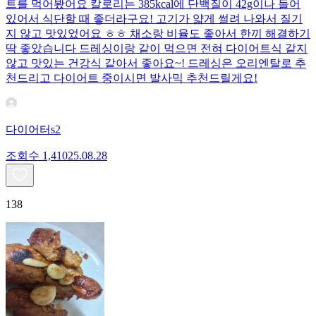
트를 먹어봤어요 칼로리는 385kcal에 단백질이 42g이나 들어
있어서 식단할 때 좋더라구요! 고기가 얇게 썰려 나와서 질기
지 않고 맛있었어요 ㅎㅎ 채소랑 비율도 좋아서 한끼 해결하기
딱 좋았습니다 드레싱이랑 같이 먹으면 전혀 다이어트식 같지
않고 맛있는 건강식 같아서 좋아요~! 드레싱은 오리엔탈로 추
천드리고 다이어트 중이시면 발사믹 추천드릴게요!
다이어터s2
조회수
1,410
25.08.28
138