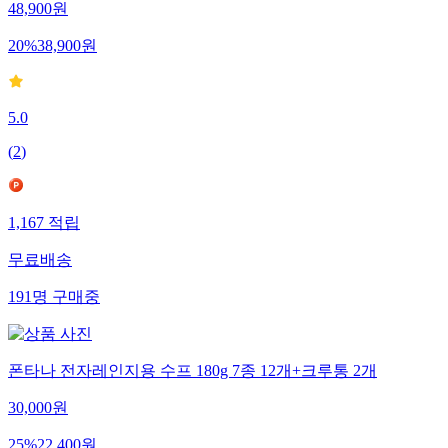
48,900
원
20
%
38,900
원
5.0
(
2
)
1,167
적립
무료배송
191
명
구매중
폰타나 전자레인지용 수프 180g 7종 12개+크루통 2개
30,000
원
25
%
22,400
원