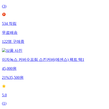
(
3
)
534
적립
무료배송
122
명
구매중
이자녹스 커버수프림 스킨커버(에센스) 팩트 택1
45,000
원
21
%
35,500
원
5.0
(
1
)