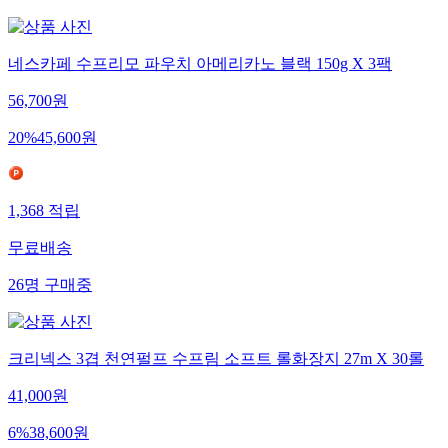
네스카페 수프리모 파우치 아메리카노 블랙 150g X 3팩
56,700
원
20
%
45,600
원
1,368
적립
무료배송
26
명
구매중
크리넥스 3겹 천연펄프 수프림 소프트 롤화장지 27m X 30롤
41,000
원
6
%
38,600
원