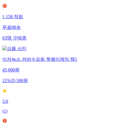
1,158
적립
무료배송
63
명
구매중
이자녹스 커버수프림 투웨이케익 택1
45,000
원
21
%
35,500
원
5.0
(
1
)