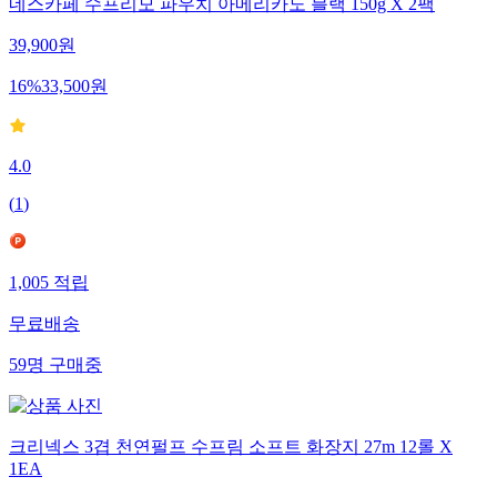
네스카페 수프리모 파우치 아메리카노 블랙 150g X 2팩
39,900
원
16
%
33,500
원
4.0
(
1
)
1,005
적립
무료배송
59
명
구매중
크리넥스 3겹 천연펄프 수프림 소프트 화장지 27m 12롤 X
1EA