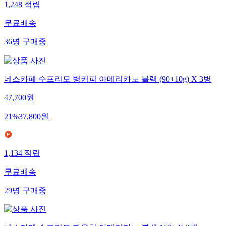
1,248
적립
무료배송
36
명
구매중
네스카페 수프리모 병커피 아메리카노 블랙 (90+10g) X 3병
47,700
원
21
%
37,800
원
1,134
적립
무료배송
29
명
구매중