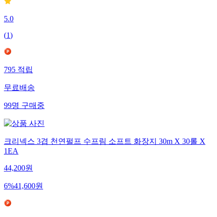
5.0
(
1
)
795
적립
무료배송
99
명
구매중
크리넥스 3겹 천연펄프 수프림 소프트 화장지 30m X 30롤 X
1EA
44,200
원
6
%
41,600
원