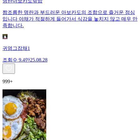
명란아보카도덮밥
짭조름한 명란과 부드러운 아보카도의 조합으로 즐거운 점심
입니다 야채가 적절하게 들어가서 식감을 놓치지 않고 매우 만
족합니다.
귀염그잡채1
조회수
9.4만
25.08.28
999+