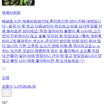
제육비빔밥
배달로 시킨 제육비빔밥인데 혼자먹기엔 양이 진짜 대박입니
다;; 결국 다 못 먹고 다음날까지 먹으려고 따로 남겨두었을 만
큼 혜자로운 양이에요! 뚜껑 열자마자 불향이 훅 나는데 고기
맛이 인위적이지 않고 숯불 맛이라 참 맛있네요~!특히 계란후
라이 2개 올려주는 센스는 굳!! ​다만 밥이랑 야채 양이 워낙 많
다 보니까 기본 고추장 소스가 양에 비해 좀 적더라고요ㅠ.ㅠ
저는 싱거운 것보다 매콤하게 먹는 걸 좋아해서 소스를 직접
더 만들어 넣어 비벼 먹었더니 간이 딱 맞고 맛있었습니다! 양
많고 불맛 나는 제육 좋아하시면 꼭 드셔보세요~^^
으앵
조회수
1.1만
26.06.30
167