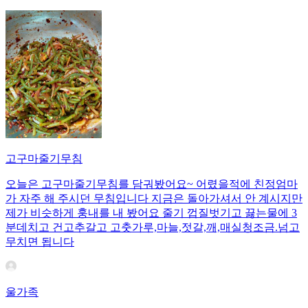
고구마줄기무침
오늘은 고구마줄기무침를 담궈봤어요~ 어렸을적에 친정엄마
가 자주 해 주시던 무침입니다 지금은 돌아가셔서 안 계시지만
제가 비슷하게 훙내를 내 봤어요 줄기 껍질벗기고 끓는물에 3
분데치고 건고추갈고 고춧가루,마늘,젓갈,깨,매실청조금.넘고
무치면 됩니다
울가족