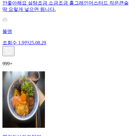
안좋아해요 설탕조금 소금조금 홀그레인머스터드 작은큰술
딱 요렇게 넣으면 됩니다.
똘맹
조회수
1.9만
25.08.29
999+