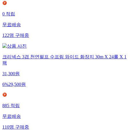
0
적립
무료배송
122
명
구매중
크리넥스 3겹 천연펄프 수프림 와이드 화장지 30m X 24롤 X 1
팩
31,300
원
6
%
29,500
원
885
적립
무료배송
110
명
구매중