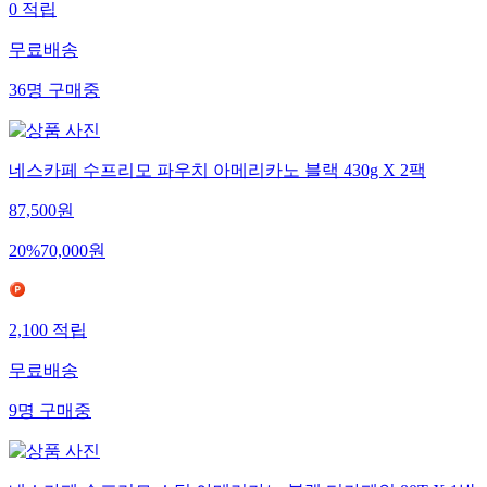
0
적립
무료배송
36
명
구매중
네스카페 수프리모 파우치 아메리카노 블랙 430g X 2팩
87,500
원
20
%
70,000
원
2,100
적립
무료배송
9
명
구매중