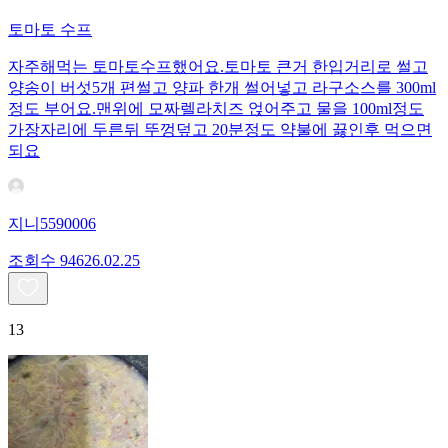
토마토 수프
자주해먹는 토마토수프했어요.토마토 큰거 한입거리로 썰고
양송이 버섯5개 편썰고 양파 한개 썰어넣고 라구소스를 300ml
정도 부어요.맨위에 모짜렐라치즈 얹어주고 물을 100ml정도
가장자리에 두른뒤 뚜껑덮고 20분정도 약불에 끓인후 먹으면
되요
지니5590006
조회수
946
26.02.25
13