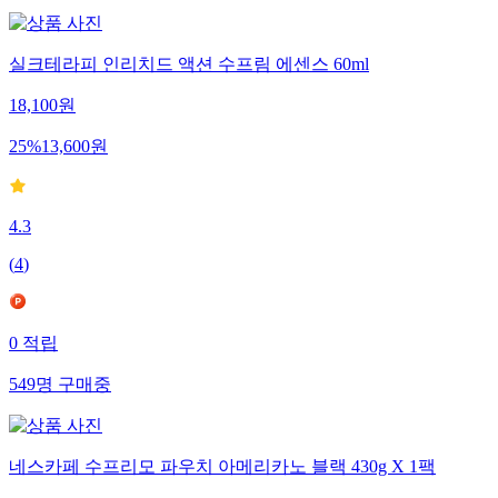
실크테라피 인리치드 액션 수프림 에센스 60ml
18,100
원
25
%
13,600
원
4.3
(
4
)
0
적립
549
명
구매중
네스카페 수프리모 파우치 아메리카노 블랙 430g X 1팩