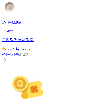
1인분(330g)
175kcal
그리팅
전복내장죽
4.8
(리뷰
52
개)
·
식단기록
372회