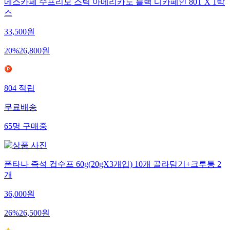
네스카페 수프리모 스틱 아메리카노 블랙 디카페인 80T X 1박
스
33,500
원
20
%
26,800
원
804
적립
무료배송
65
명
구매중
폰타나 즉석 컵수프 60g(20gX3개입) 10개 골라담기+크루통 2
개
36,000
원
26
%
26,500
원