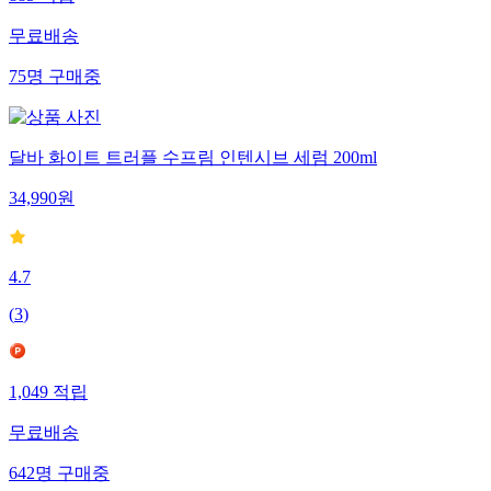
무료배송
75
명
구매중
달바 화이트 트러플 수프림 인텐시브 세럼 200ml
34,990
원
4.7
(
3
)
1,049
적립
무료배송
642
명
구매중