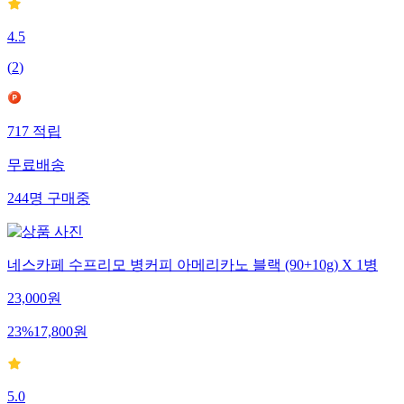
4.5
(
2
)
717
적립
무료배송
244
명
구매중
네스카페 수프리모 병커피 아메리카노 블랙 (90+10g) X 1병
23,000
원
23
%
17,800
원
5.0