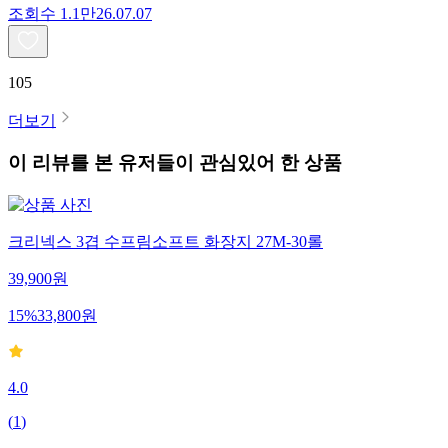
조회수
1.1만
26.07.07
105
더보기
이 리뷰를 본 유저들이 관심있어 한 상품
크리넥스 3겹 수프림소프트 화장지 27M-30롤
39,900
원
15
%
33,800
원
4.0
(
1
)