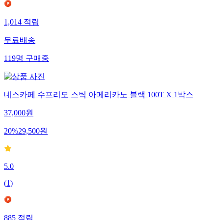
1,014
적립
무료배송
119
명
구매중
네스카페 수프리모 스틱 아메리카노 블랙 100T X 1박스
37,000
원
20
%
29,500
원
5.0
(
1
)
885
적립