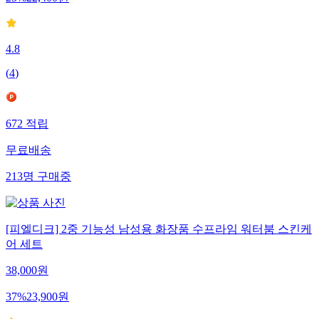
4.8
(
4
)
672
적립
무료배송
213
명
구매중
[피엘디크] 2중 기능성 남성용 화장품 수프라임 워터붐 스킨케
어 세트
38,000
원
37
%
23,900
원