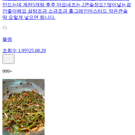
만드는데 계란5개랑 후추 마요네즈는 2큰술정도? 많이넣는걸
안좋아해요 설탕조금 소금조금 홀그레인머스터드 작은큰술
딱 요렇게 넣으면 됩니다.
똘맹
조회수
1.9만
25.08.29
999+