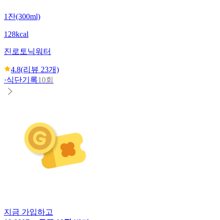
1잔(300ml)
128kcal
진로
토닉워터
4.8
(리뷰
23
개)
·
식단기록
10회
지금 가입하고