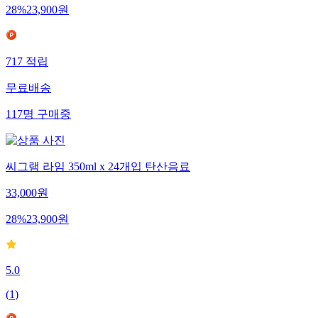
28
%
23,900
원
717
적립
무료배송
117
명
구매중
씨그램 라임 350ml x 24개입 탄산음료
33,000
원
28
%
23,900
원
5.0
(
1
)