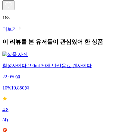
168
더보기
이 리뷰를 본 유저들이 관심있어 한 상품
칠성사이다 190ml 30캔 탄산음료 캔사이다
22,050
원
10
%
19,850
원
4.8
(
4
)