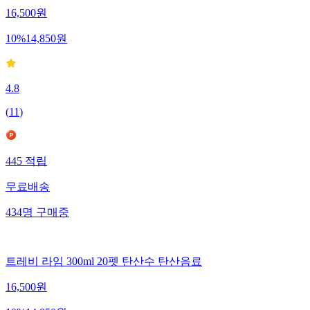
16,500
원
10
%
14,850
원
4.8
(
11
)
445
적립
무료배송
434
명
구매중
트레비 라임 300ml 20펫 탄산수 탄산음료
16,500
원