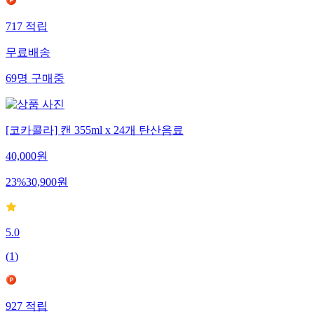
717
적립
무료배송
69
명
구매중
[코카콜라] 캔 355ml x 24개 탄산음료
40,000
원
23
%
30,900
원
5.0
(
1
)
927
적립