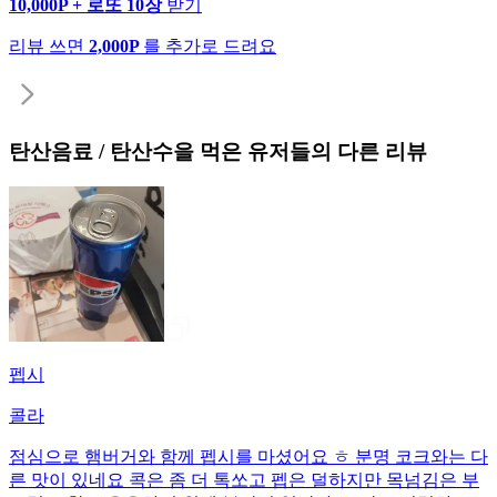
10,000P + 로또 10장
받기
리뷰 쓰면
2,000P
를 추가로 드려요
탄산음료 / 탄산수
을 먹은 유저들의 다른 리뷰
펩시
콜라
점심으로 햄버거와 함께 펩시를 마셨어요 ㅎ 분명 코크와는 다
른 맛이 있네요 콕은 좀 더 톡쏘고 펩은 덜하지만 목넘김은 부