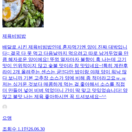
제육비빔밥
배달로 시킨 제육비빔밥인데 혼자먹기엔 양이 진짜 대박입니
다;; 결국 다 못 먹고 다음날까지 먹으려고 따로 남겨두었을 만
큼 혜자로운 양이에요! 뚜껑 열자마자 불향이 훅 나는데 고기
맛이 인위적이지 않고 숯불 맛이라 참 맛있네요~!특히 계란후
라이 2개 올려주는 센스는 굳!! ​다만 밥이랑 야채 양이 워낙 많
다 보니까 기본 고추장 소스가 양에 비해 좀 적더라고요ㅠ.ㅠ
저는 싱거운 것보다 매콤하게 먹는 걸 좋아해서 소스를 직접
더 만들어 넣어 비벼 먹었더니 간이 딱 맞고 맛있었습니다! 양
많고 불맛 나는 제육 좋아하시면 꼭 드셔보세요~^^
으앵
조회수
1.1만
26.06.30