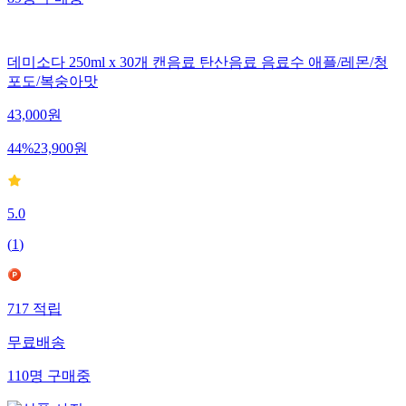
89
명
구매중
데미소다 250ml x 30개 캔음료 탄산음료 음료수 애플/레몬/청
포도/복숭아맛
43,000
원
44
%
23,900
원
5.0
(
1
)
717
적립
무료배송
110
명
구매중