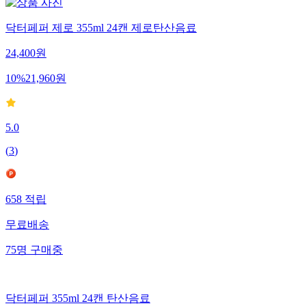
닥터페퍼 제로 355ml 24캔 제로탄산음료
24,400
원
10
%
21,960
원
5.0
(
3
)
658
적립
무료배송
75
명
구매중
닥터페퍼 355ml 24캔 탄산음료