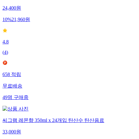
24,400
원
10
%
21,960
원
4.8
(
4
)
658
적립
무료배송
49
명
구매중
씨그램 레몬향 350ml x 24개입 탄산수 탄산음료
33,000
원