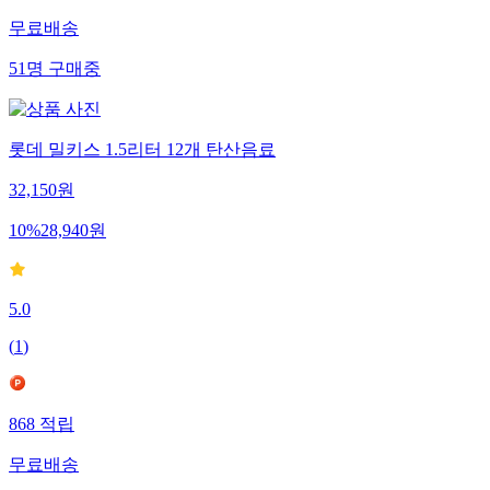
무료배송
51
명
구매중
롯데 밀키스 1.5리터 12개 탄산음료
32,150
원
10
%
28,940
원
5.0
(
1
)
868
적립
무료배송