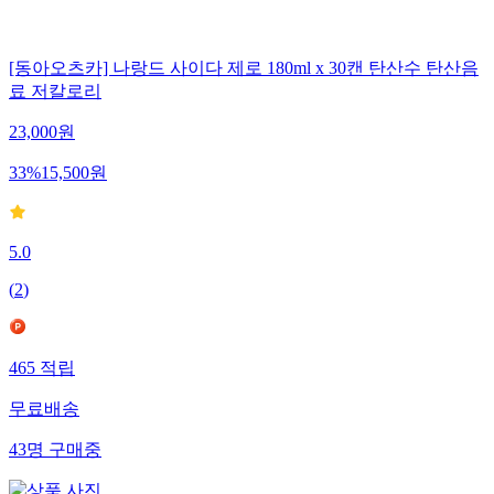
[동아오츠카] 나랑드 사이다 제로 180ml x 30캔 탄산수 탄산음
료 저칼로리
23,000
원
33
%
15,500
원
5.0
(
2
)
465
적립
무료배송
43
명
구매중