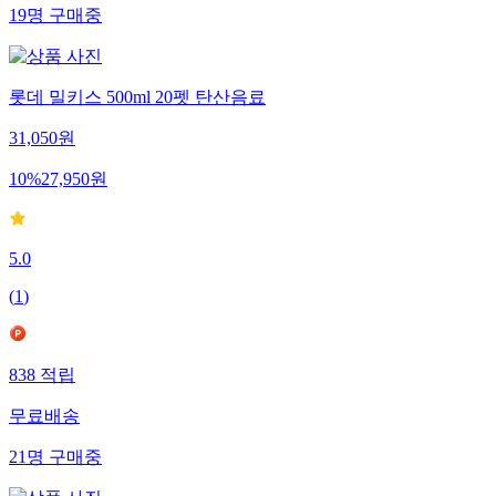
19
명
구매중
롯데 밀키스 500ml 20펫 탄산음료
31,050
원
10
%
27,950
원
5.0
(
1
)
838
적립
무료배송
21
명
구매중