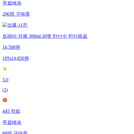
무료배송
206
명
구매중
트레비 자몽 300ml 20펫 탄산수 탄산음료
16,500
원
10
%
14,850
원
5.0
(
3
)
445
적립
무료배송