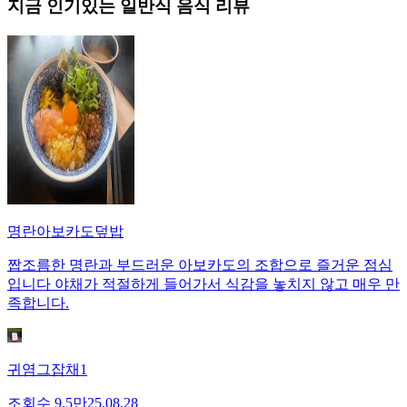
지금 인기있는
일반식
음식 리뷰
명란아보카도덮밥
짭조름한 명란과 부드러운 아보카도의 조합으로 즐거운 점심
입니다 야채가 적절하게 들어가서 식감을 놓치지 않고 매우 만
족합니다.
귀염그잡채1
조회수
9.5만
25.08.28