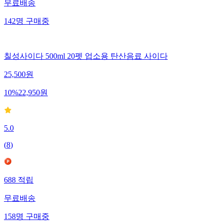
무료배송
142
명
구매중
칠성사이다 500ml 20펫 업소용 탄산음료 사이다
25,500
원
10
%
22,950
원
5.0
(
8
)
688
적립
무료배송
158
명
구매중