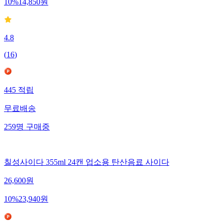
10
%
14,850
원
4.8
(
16
)
445
적립
무료배송
259
명
구매중
칠성사이다 355ml 24캔 업소용 탄산음료 사이다
26,600
원
10
%
23,940
원