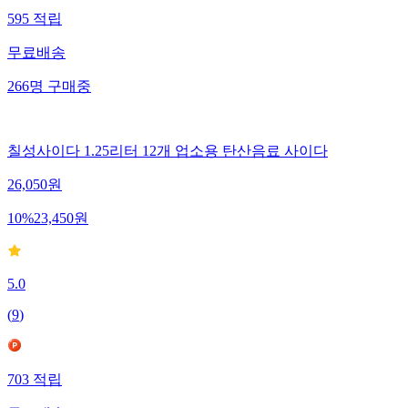
595
적립
무료배송
266
명
구매중
칠성사이다 1.25리터 12개 업소용 탄산음료 사이다
26,050
원
10
%
23,450
원
5.0
(
9
)
703
적립