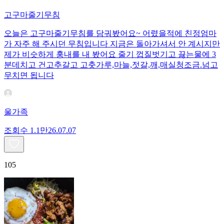
고구마줄기무침
오늘은 고구마줄기무침를 담궈봤어요~ 어렸을적에 친정엄마
가 자주 해 주시던 무침입니다 지금은 돌아가셔서 안 계시지만
제가 비슷하게 훙내를 내 봤어요 줄기 껍질벗기고 끓는물에 3
분데치고 건고추갈고 고춧가루,마늘,젓갈,깨,매실청조금.넘고
무치면 됩니다
울가족
조회수
1.1만
26.07.07
105