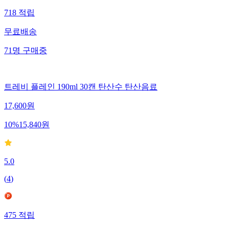
718
적립
무료배송
71
명
구매중
트레비 플레인 190ml 30캔 탄산수 탄산음료
17,600
원
10
%
15,840
원
5.0
(
4
)
475
적립