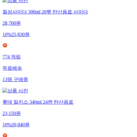
칠성사이다 300ml 20펫 탄산음료 사이다
28,700
원
10
%
25,830
원
774
적립
무료배송
13
명
구매중
롯데 밀키스 340ml 24캔 탄산음료
23,150
원
10
%
20,840
원