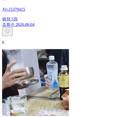
지니5379415
평점
5
점
조회수
26
26.06.04
0