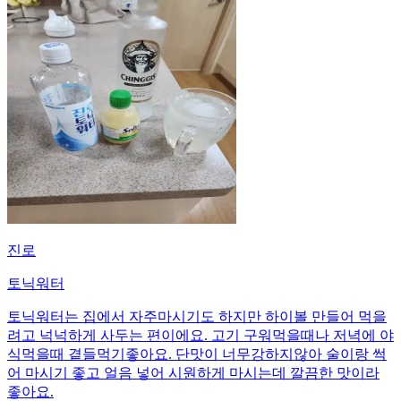
진로
토닉워터
토닉워터는 집에서 자주마시기도 하지만 하이볼 만들어 먹을
려고 넉넉하게 사두는 편이에요. 고기 구워먹을때나 저녁에 야
식먹을때 곁들먹기좋아요. 단맛이 너무강하지않아 술이랑 썩
어 마시기 좋고 얼음 넣어 시원하게 마시는데 깔끔한 맛이라
좋아요.