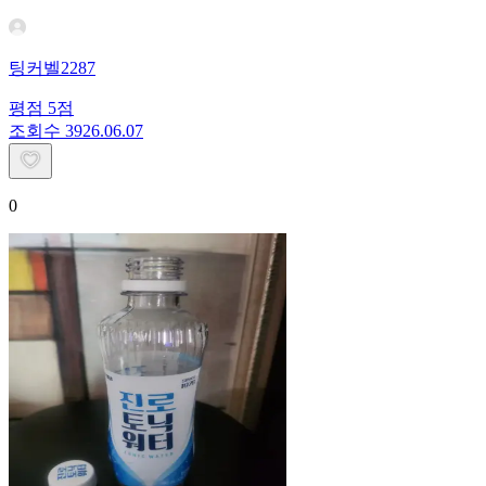
팅커벨2287
평점
5
점
조회수
39
26.06.07
0