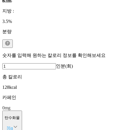
Kcal
0.0
%
지방
:
3.5
%
분량
숫자를 입력해 원하는 칼로리 정보를 확인해보세요
인분(회)
총 칼로리
128
kcal
카페인
0
mg
탄수화물
31
g