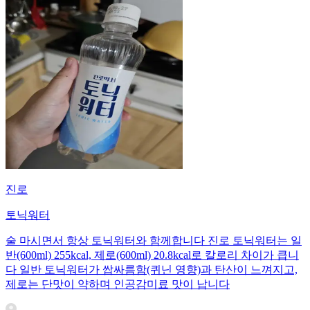
진로
토닉워터
술 마시면서 항상 토닉워터와 함께합니다 진로 토닉워터는 일
반(600ml) 255kcal, 제로(600ml) 20.8kcal로 칼로리 차이가 큽니
다 일반 토닉워터가 쌉싸름함(퀴닌 영향)과 탄산이 느껴지고,
제로는 단맛이 약하며 인공감미료 맛이 납니다