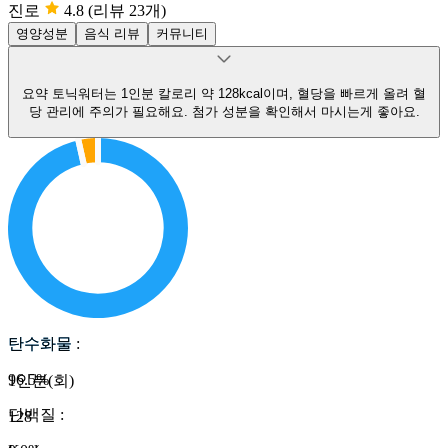
진로
4.8
(리뷰 23개)
영양성분
음식 리뷰
커뮤니티
요약
토닉워터는 1인분 칼로리 약 128kcal이며, 혈당을 빠르게 올려 혈
당 관리에 주의가 필요해요.
첨가 성분을 확인해서 마시는게 좋아요.
탄수화물
탄수화물
:
96.5
%
1인분(회)
단백질
:
128