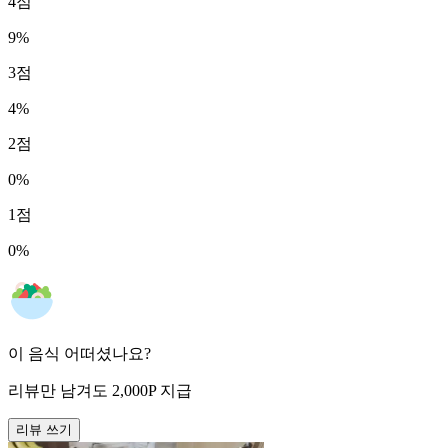
4
점
9
%
3
점
4
%
2
점
0
%
1
점
0
%
이 음식 어떠셨나요?
리뷰만 남겨도
2,000
P
지급
리뷰 쓰기