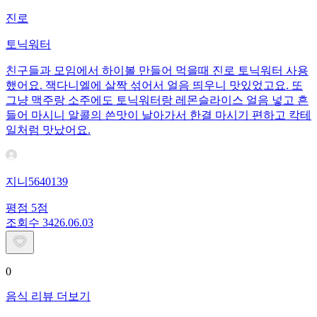
진로
토닉워터
친구들과 모임에서 하이볼 만들어 먹을때 진로 토닉워터 사용
했어요. 잭다니엘에 살짝 섞어서 얼음 띄우니 맛있었고요. 또
그냥 맥주랑 소주에도 토닉워터랑 레몬슬라이스 얼음 넣고 흔
들어 마시니 알콜의 쓴맛이 날아가서 한결 마시기 편하고 칵테
일처럼 맛났어요.
지니5640139
평점
5
점
조회수
34
26.06.03
0
음식 리뷰 더보기