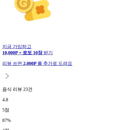
지금 가입하고
10,000P + 로또 10장
받기
리뷰 쓰면
2,000P
를 추가로 드려요
음식 리뷰
23
건
4.8
5
점
87
%